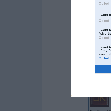
Braucu ar:
Opted 
Offline
I want t
Whazaaa
Opted 
I want 
Advertis
Opted 
I want t
of my P
was col
Kopš:
24. Jun 2004
Opted 
No:
Saulkrasti
Ziņojumi:
71589
Braucu ar:
metro
Offline
NixN
Kopš:
26. May 200