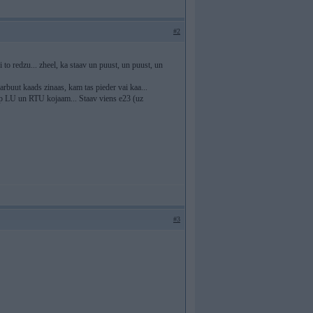
#2
 to redzu... zheel, ka staav un puust, un puust, un
varbuut kaads zinaas, kam tas pieder vai kaa...
arp LU un RTU kojaam... Staav viens e23 (uz
#3