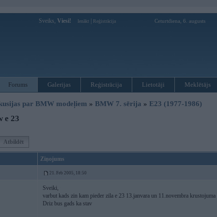
Sveiks,
Viesi!
|
Ceturtdiena, 6. augusts
Ienākt
Reģistrācija
Forums
Galerijas
Reģistrācija
Lietotāji
Meklētājs
kusijas par BMW modeļiem
»
BMW 7. sērija
»
E23 (1977-1986)
 e 23
Atbildēt
Ziņojums
21. Feb 2005, 18:50
Sveiki,
varbut kads zin kam pieder zila e 23 13.janvara un 11.novembra krustojuma 
Driz bus gads ka stav