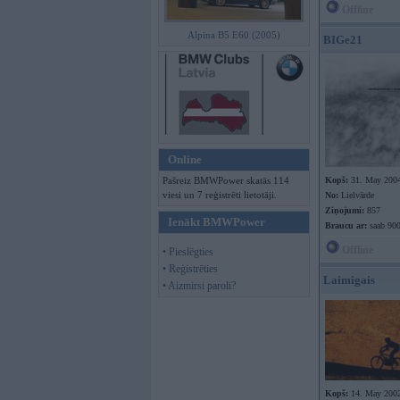
Offline
Alpina B5 E60 (2005)
BIGe21
Online
Pašreiz BMWPower skatās 114
Kopš:
31. May 200
viesi un 7 reģistrēti lietotāji.
No:
Lielvārde
Ziņojumi:
857
Ienākt BMWPower
Braucu ar:
saab 90
Offline
• Pieslēgties
• Reģistrēties
Laimigais
• Aizmirsi paroli?
Kopš:
14. May 200