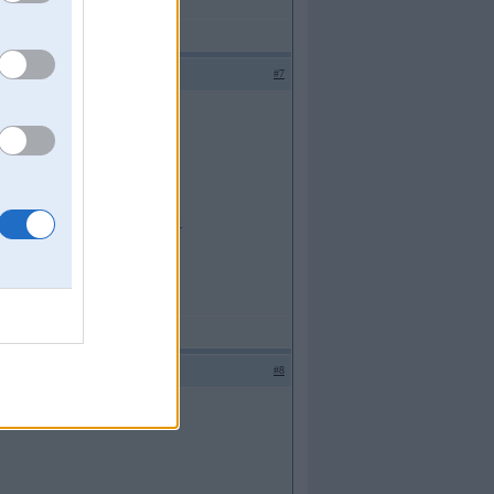
#7
M. DE?!GN - the problem comes first.
#8