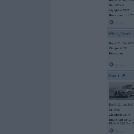
No:
Jūrmala
Ziņojumi:
1983
Braucu ar:
S6 2.2T
Offline
White_Shark
Kopš:
21. Feb 2005
Ziņojumi:
792
Braucu ar:
Offline
Tune-L
Kopš:
12. Jun 2002
No:
Rīga
Ziņojumi:
20578
Braucu ar:
BMW 4 F
BMW 4 G26 Gran C
Offline