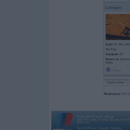
Laimigais
Kopš:
14. May 200
No:
Rīga
Ziņojumi:
457
Braucu ar:
Bayerisc
Werke
Offline
Jauna tēma
Moderatori:
968-j
Vortāls BMWPower.lv darbojas
kopš 2002. gada 14. maija. Tas nav auto klubs
BMW AG.
Par BMWPower
|
Kontakti
|
Reklāma