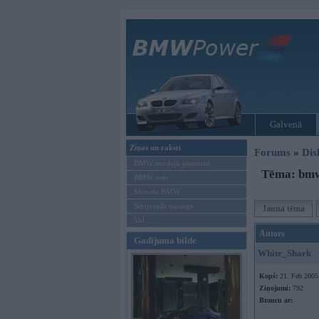
Galvenā
Ziņas un raksti
Forums
»
Dis
BMW modeļu jaunumi
Tēma: bmw
BMW testi
Mēneša BMW
Sērijveida tūnings
Jauna tēma
Vel...
Autors
Gadījuma bilde
White_Shark
Kopš:
21. Feb 2005
Ziņojumi:
792
Braucu ar: