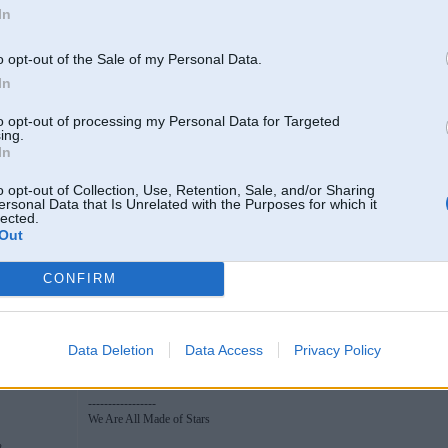
In
o opt-out of the Sale of my Personal Data.
05. Mar 2005, 22:15
In
to opt-out of processing my Personal Data for Targeted
ing.
In
-----------------
o opt-out of Collection, Use, Retention, Sale, and/or Sharing
ersonal Data that Is Unrelated with the Purposes for which it
Logo, vizītkaršu, plakātu, bukletu, flash u.c izveide. vissaldākās cenas. P
lected.
Out
CONFIRM
05. Mar 2005, 22:25
Data Deletion
Data Access
Privacy Policy
-----------------
We Are All Made of Stars
2