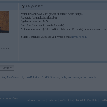
25. Aug 2005, 10:33
Veicu tīrīšanu savā 745i garāžā un atradu dažas lietiņas :
*izpūtēju (orģinālo/labā kārtībā)
*galvu un vāku no 745i
*turbīnas 2 (no kurām sanāk 1 vesela)
*riteņus - milzeņus (220x65xR390 Michelin Radial-X) ar labu ziemas prote
2
Sīkāki komentāri un bildes uz privāto e-mail
noval@one.lv
he Motoren
Atbildēt
k
,
AV
,
AiwaShuraLLP
,
GirtzB
,
Lafter
,
PERFS
,
SteelRat
,
linda
,
marihuans
,
noisex
,
smudo
 un nav saistīts ar
Galvena
|
Forums
|
Galerijas
|
Reģistrācija
|
Lietotaāji
|
Meklētājs
|
Reklā