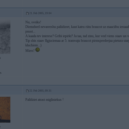
21. Feb 2005, 19:04
Nu, sveiks!
Diemzheel nevareeshu paliidzeet, kaut katru riitu braucot uz maaciibu iestaadi
puust...
A kaada tev interese? Gribi iepirkt? Ja taa, tad zinu, kur veel viens staav un 
Tip shis staav Ilgjuciemaa ar 5. tramvaju braucot pirmspeedeejaa pietura st
kluchiem...)
Miers!
4
0s
22. Feb 2005, 09:31
Palīdziet atrast migliniekus !
2