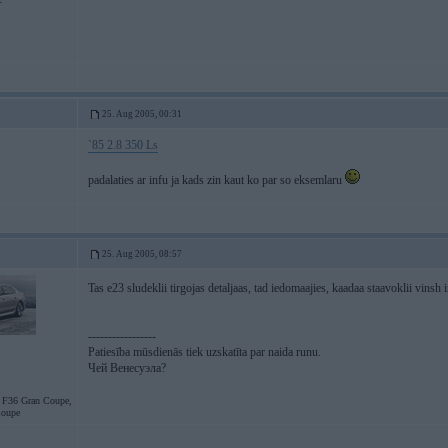
25. Aug 2005, 00:31
`85 2.8 350 Ls
padalaties ar infu ja kads zin kaut ko par so eksemlaru
25. Aug 2005, 08:57
Tas e23 sludeklii tirgojas detaljaas, tad iedomaajies, kaadaa staavoklii vinsh 
-----------------
Patiesība mūsdienās tiek uzskatīta par naida runu.
Чей Венесуэла?
36 Gran Coupe,
oupe