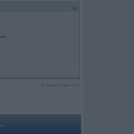
#11
ktoru
11 ziņojumi • Lapa 1 no 1 •
ma