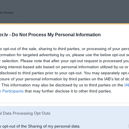
he Motoren
.lv -
Do Not Process My Personal Information
22. Feb 2005, 10:47
migliniekus atrast priksh shamajiem auto ir gruushi, ja veel gribaas, lai tie b
to opt-out of the sale, sharing to third parties, or processing of your per
formation for targeted advertising by us, please use the below opt-out s
r selection. Please note that after your opt-out request is processed y
eing interest-based ads based on personal information utilized by us or
disclosed to third parties prior to your opt-out. You may separately opt-
22. Feb 2005, 15:06
losure of your personal information by third parties on the IAB’s list of
. This information may also be disclosed by us to third parties on the
IA
[ This message was edited by: White_Shark on 2005-03-05 22:07 ]
Participants
that may further disclose it to other third parties.
05. Mar 2005, 22:06
l Data Processing Opt Outs
[ This message was edited by: White_Shark on 2005-03-06 15:47 ]
o opt-out of the Sharing of my personal data.