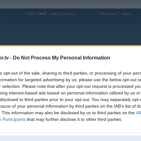
Sveiks,
Viesi!
|
Piektdiena, 7. augusts
Ienākt
Reģistrācija
Forums
Galerijas
Reģistrācija
Lietotāji
Meklētājs
.lv -
Do Not Process My Personal Information
Lietotāja akemnics profils
to opt-out of the sale, sharing to third parties, or processing of your per
formation for targeted advertising by us, please use the below opt-out s
Pēdējo reizi manīts: 19. Mar 2010, 14:11
r selection. Please note that after your opt-out request is processed y
eing interest-based ads based on personal information utilized by us or
Lietotājvārds:
akemnics
disclosed to third parties prior to your opt-out. You may separately opt-
Pilsēta:
Rīga
losure of your personal information by third parties on the IAB’s list of
Nodarbošanās:
Chrysler Jeep Dodge Auto Noma
. This information may also be disclosed by us to third parties on the
IA
Intereses:
Plaši pārstāvētas
Participants
that may further disclose it to other third parties.
Ziņojumi forumā:
20
Pēdējie ziņojumi forumā
[
]