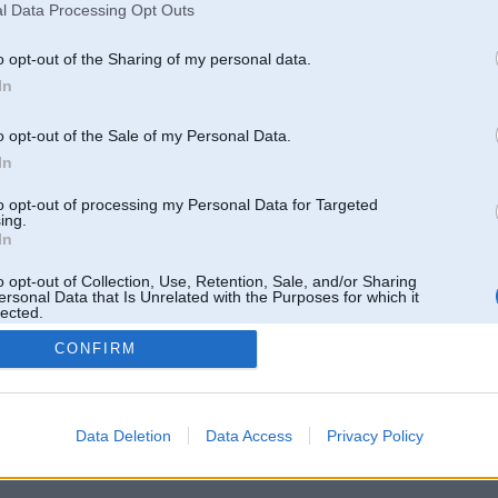
l Data Processing Opt Outs
o opt-out of the Sharing of my personal data.
In
o opt-out of the Sale of my Personal Data.
In
to opt-out of processing my Personal Data for Targeted
ing.
In
o opt-out of Collection, Use, Retention, Sale, and/or Sharing
ersonal Data that Is Unrelated with the Purposes for which it
lected.
Out
CONFIRM
 un nav saistīts ar
Galvena
|
Forums
|
Galerijas
|
Reģistrācija
|
Lietotaāji
|
Meklētājs
|
Reklā
Data Deletion
Data Access
Privacy Policy