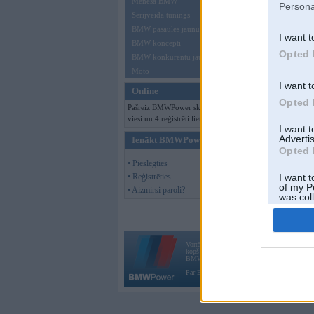
Mēneša BMW
Persona
Sērijveida tūnings
BMW pasaules jaunumi
I want t
BMW koncepti
Opted 
BMW konkurentu jaunumi
Moto
I want t
Online
Opted 
Pašreiz BMWPower skatās 124
viesi un 4 reģistrēti lietotāji.
I want 
Advertis
Ienākt BMWPower
Opted 
• Pieslēgties
• Reģistrēties
I want t
of my P
• Aizmirsi paroli?
was col
Opted 
Vortāls BMWPower.lv darbojas
kopš 2002. gada 14. maija. Tas nav auto klubs
BMW AG.
Par BMWPower
|
Kontakti
|
Reklāma