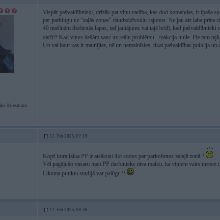
Vispār pašvaldībnieki, drīzāk pat viņu vadība, kas dod komandas, ir īpaša su
par parkingu uz "zaļās zonas" daudzdzīvokļu rajonos. Ne jau aiz laba prāta cil
40 mašīnām dzeltenās lapas, tad jautājums vai tajā brīdī, kad pašvaldībnieki ra
darīt?! Kad viņus tiešām sauc uz reālu problēmu - reakcija nulle. Pie tam tajā 
Un vai kaut kas ir mainījies, nē un nemainīsies, tikai pašvaldības policija un 
ļo Briesmoni
12. Feb 2025, 07:18
Kopš kura laika PP ir atsākusi likt sodus par parkošanos zaļajā zonā ?
Vēl pagājušo vasaru man PP darbinieks rāva maiku, ka viņiem vairs neesot ties
Likuma punktu studijā var palūgt ?!
12. Feb 2025, 08:36