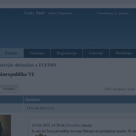
Sveiks,
Viesi!
|
Ceturtdiena, 6. augusts
Ienākt
Reģistrācija
Forums
Galerijas
Reģistrācija
Lietotāji
Meklētājs
pārējās diskusijas
»
FLEIMS
ānrepublika VI
Atbildēt
2645 ziņojumi • Lapa
Ziņojums
11. Feb 2025, 13:55
10 Feb 2025, 14:59:44
@SteelRat
rakstīja:
Es nez kā Tavā pašvaldībā, bet man Mārupē arī parādījušās kaudze 30 zī