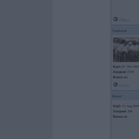
Offline
Samsasi
Kopš:
01. Nov 201
Ziņojumi:
5704
Braucu ar:
Offline
hiouz
Kopš:
13. Aug 2019
Ziņojumi:
100
Braucu ar: