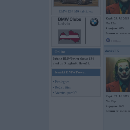
BMW E64 M6 kabriolets
Kopš:
29. Jul 2015
No:
Rīga
Ziņojumi:
679
Braucu ar:
melnu r
Offline
davisTK
Online
Pašreiz BMWPower skatās 134
viesi un 3 reģistrēti lietotāji.
Ienākt BMWPower
• Pieslēgties
• Reģistrēties
• Aizmirsi paroli?
Kopš:
29. Jul 2015
No:
Rīga
Ziņojumi:
679
Braucu ar:
melnu r