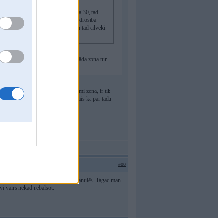
l zīmes saliktas uz katra krustojuma 30, tad
roblēma atstāt zīmes, jo satiksmes drošība
, nevis uzliekot vienu zīmi zona un tad cilvēki
t ja tās zīmes nav no malām, tad nekāda zona tur
ielas uz Miera ielu nav uzlikuši zīmi zona, ir tik
jas ielas uz Miera ielas. Visstulbākais ka par tādu
#88
jiens, ceru, ka nākamā dome to visu anulēs. Tagad man
evi vairs nekad nebalsot.