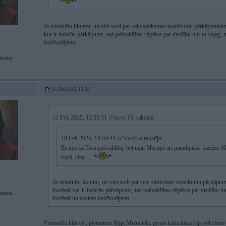
...
Ja izmainītu likumu, un visi sodi par ceļu satiksmes noteikumu pārkāpumiem 
kur ir izdarīts pārkāpums, tad pašvaldības rūpētos par drošību kur to vajag,
iedzīvotājiem.
umaku
11. Feb 2025, 13:58
11 Feb 2025, 13:55:51
@davisTK
rakstīja:
10 Feb 2025, 14:59:44
@SteelRat
rakstīja:
Es nez kā Tavā pašvaldībā, bet man Mārupē arī parādījušās kaudze 30
vietā, citas ...
Ja izmainītu likumu, un visi sodi par ceļu satiksmes noteikumu pārkāpum
budžetā kur ir izdarīts pārkāpums, tad pašvaldības rūpētos par drošību ku
umaku
budžetā no saviem iedzīvotājiem.
Piemetīšu klāt vēl, piemēram Rīgā Miera iela, pirms kāda laika bija vēl zīmes