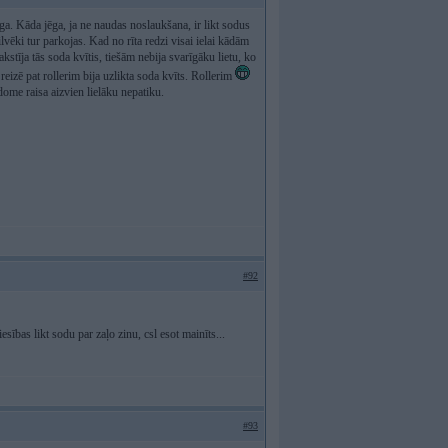
ga. Kāda jēga, ja ne naudas noslaukšana, ir likt sodus
vēki tur parkojas. Kad no rīta redzi visai ielai kādām
kstīja tās soda kvītis, tiešām nebija svarīgāku lietu, ko
reizē pat rollerim bija uzlikta soda kvīts. Rollerim
dome raisa aizvien lielāku nepatiku.
#92
ības likt sodu par zaļo zinu, csl esot mainīts...
#93