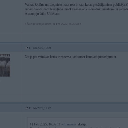
Vai tad Orlāns un Liepnieks kaut reiz ir kaut ko ar pierādījumiem publicējis??
runām.Salīdzinam Navaļnija izmeklēšanas ar visiem dokumentiem un pierād
Aiztaupiju laiku Uldēnam
[ Šo ziņu laboja hiouz, 11 Feb 2025, 16:39:23 ]
11. Feb 2025, 16:39
Nu ja jau vairākas lietas ir procesā, tad tomēr kautkādi pierādijumi ir.
4
11. Feb 2025, 16:42
11 Feb 2025, 16:39:11
@Samsasi
rakstīja: