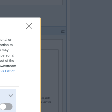
#87
sonal or
ection to
ou may
 personal
out of the
 downstream
B’s List of
udze 30 zīmju, kas agrāk nebija
ārkāpumiem ietu valsts kasē, nevis konkrētā
ētos par drošību kur to vajag, nevis kur var