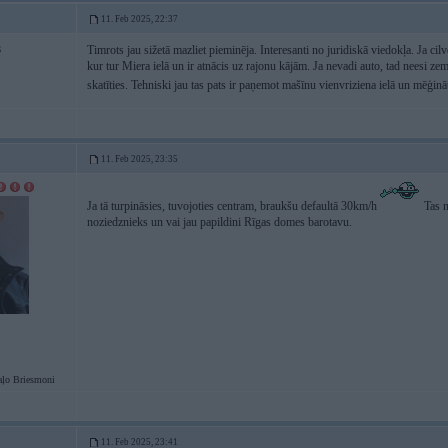
11. Feb 2025, 22:37
Timrots jau sižetā mazliet pieminēja. Interesanti no juridiskā viedokļa. Ja 
6
kur tur Miera ielā un ir atnācis uz rajonu kājām. Ja nevadi auto, tad neesi ze
skatīties. Tehniski jau tas pats ir paņemot mašīnu vienvriziena ielā un mēģinā
11. Feb 2025, 23:35
Ja tā turpināsies, tuvojoties centram, braukšu defaultā 30km/h
Tas n
noziedznieks un vai jau papildini Rīgas domes barotavu.
ļo Briesmoni
11. Feb 2025, 23:41