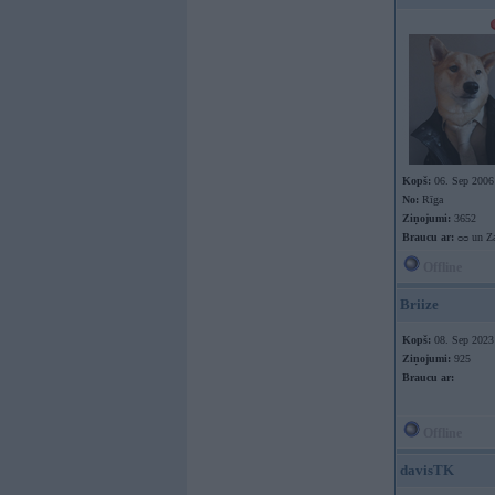
Kopš:
06. Sep 2006
No:
Rīga
Ziņojumi:
3652
Braucu ar:
ᴑᴑ un Za
Offline
Briize
Kopš:
08. Sep 2023
Ziņojumi:
925
Braucu ar:
Offline
davisTK