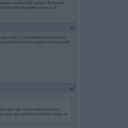
 satiksmes drošība labāk strādātu ja 30 zīme būtu
d cilvēki palaiž viņu garām un brauc uz 50.
#83
a sajūta rodas. Un pašvaldībām beidzot ir iedevusi
as pielikuma vietā iedeva ceļazīmi, lai iet pats nokāš.
#84
 tāda sajūta rodas. Un pašvaldībām beidzot ir
nti, kuram algas pielikuma vietā iedeva ceļazīmi, lai