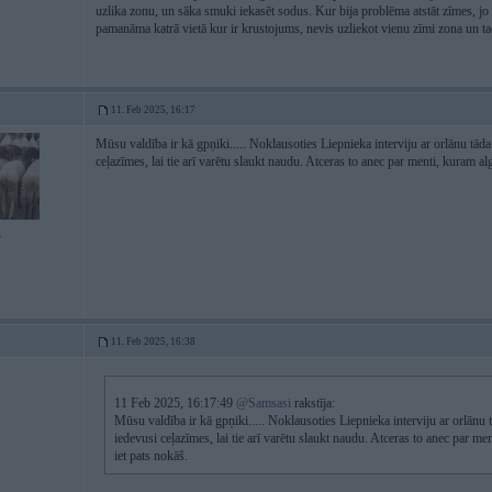
uzlika zonu, un sāka smuki iekasēt sodus. Kur bija problēma atstāt zīmes, jo
pamanāma katrā vietā kur ir krustojums, nevis uzliekot vienu zīmi zona un ta
11. Feb 2025, 16:17
Mūsu valdība ir kā gpņiki..... Noklausoties Liepnieka interviju ar orlānu tād
ceļazīmes, lai tie arī varētu slaukt naudu. Atceras to anec par menti, kuram alg
4
11. Feb 2025, 16:38
11 Feb 2025, 16:17:49
@Samsasi
rakstīja:
Mūsu valdība ir kā gpņiki..... Noklausoties Liepnieka interviju ar orlānu
iedevusi ceļazīmes, lai tie arī varētu slaukt naudu. Atceras to anec par me
iet pats nokāš.