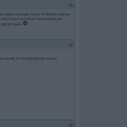
#89
cilvēks paņem, piemēram, Citybee 30 darbības zonā kaut
m zīmes braucis un it kā nav bijis pienākums tās
t gāzt pret spalvu
#90
av normāli, ka visu laiku jādomā, vai neesi
#91