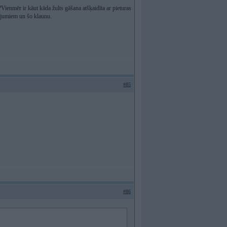
Vienmēr ir kāut kāda žults gāšana atšķaidīta ar pieturas
ijumiem un šo klaunu.
#85
#86