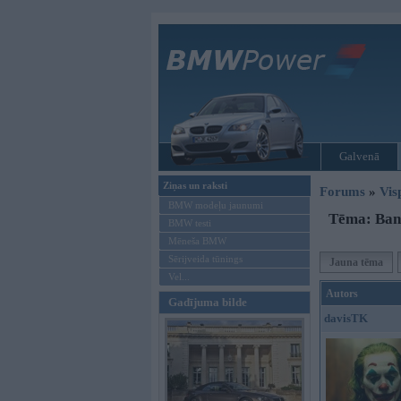
Galvenā
Ziņas un raksti
Forums
»
Vis
BMW modeļu jaunumi
Tēma: Ban
BMW testi
Mēneša BMW
Sērijveida tūnings
Jauna tēma
Vel...
Autors
Gadījuma bilde
davisTK