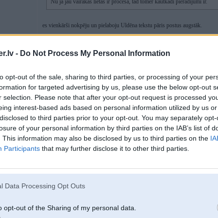
Nu ja jau vairākas lietas ir procesā, tad tomēr kautkādi pierādijumi ir.
es vienkārši nokpēju un pielaboju Uldēna tekstu pāris postus augstāk.
.lv -
Do Not Process My Personal Information
11. Feb 2025, 22:00
to opt-out of the sale, sharing to third parties, or processing of your per
formation for targeted advertising by us, please use the below opt-out s
11 Feb 2025, 16:32:08
@Elviss
rakstīja:
r selection. Please note that after your opt-out request is processed y
eing interest-based ads based on personal information utilized by us or
11 Feb 2025, 13:58:27
@davisTK
rakstīja:
disclosed to third parties prior to your opt-out. You may separately opt-
losure of your personal information by third parties on the IAB’s list of
11 Feb 2025, 13:55:51
@davisTK
rakstīja:
. This information may also be disclosed by us to third parties on the
IA
Participants
that may further disclose it to other third parties.
10 Feb 2025, 14:59:44
@SteelRat
rakstīja:
Es nez kā Tavā pašvaldībā, bet man Mārupē arī parādījušās ka
umaku
Dažas tiešām ir vietā, citas ...
l Data Processing Opt Outs
Ja izmainītu likumu, un visi sodi par ceļu satiksmes noteikumu p
pašvaldības budžetā kur ir izdarīts pārkāpums, tad pašvaldības rūp
vairāk naudu iekasēt budžetā no saviem iedzīvotājiem.
o opt-out of the Sharing of my personal data.