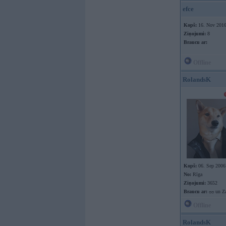
efce
Kopš:
16. Nov 201
Ziņojumi:
8
Braucu ar:
Offline
RolandsK
Kopš:
06. Sep 2006
No:
Rīga
Ziņojumi:
3652
Braucu ar:
ᴑᴑ un Za
Offline
RolandsK