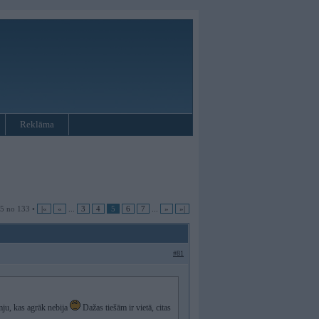
Reklāma
 5 no 133 •
|«
«
...
3
4
5
6
7
...
»
»|
#81
mju, kas agrāk nebija
Dažas tiešām ir vietā, citas