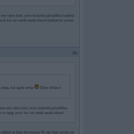
ietu valsts kasē, nevis konkrētā pašvaldības budžetā
 nevis kur var vairāk naudu iekasēt budžetā no saviem
#82
 zīmju, kas agrāk nebija
Dažas tiešām ir
iem ietu valsts kasē, nevis konkrētā pašvaldības
r to vajag, nevis kur var vairāk naudu iekasēt
 saliktas uz katra krustojuma 30, tad viņas aizvāca un