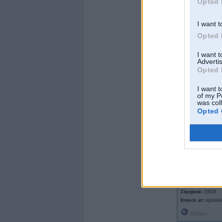
Opted 
I want t
Opted 
I want 
Advertis
Opted 
I want t
of my P
was col
Opted 
Offline
Fandulis
Kopš:
29. Nov 200
Ziņojumi:
13928
Braucu ar:
sipisnīk
Offline