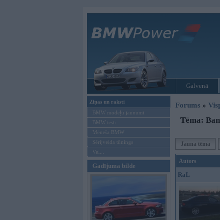
Galvenā
Ziņas un raksti
Forums
»
Vis
BMW modeļu jaunumi
Tēma: Ban
BMW testi
Mēneša BMW
Sērijveida tūnings
Jauna tēma
Vel...
Autors
Gadījuma bilde
RaL