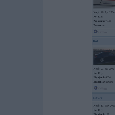
Kopš:
26. Apr 2004
No:
Rīga
Ziņojumi:
7778
Braucu ar:
Offline
RaL
Kopš:
23. Jul 2006
No:
Rīga
Ziņojumi:
4076
Braucu ar:
kruīzu
Offline
ensure
Kopš:
13. Nov 201
No:
Rīga
Ziņojumi:
189