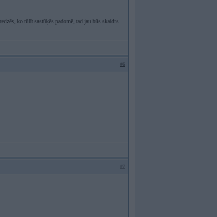
 redzēs, ko tūlīt sastūķēs padomē, tad jau būs skaidrs.
#6
#7