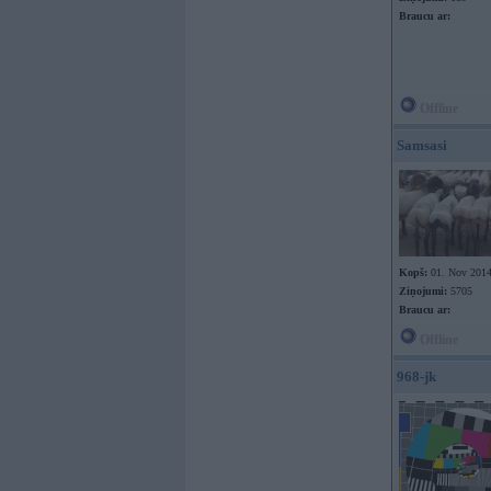
Braucu ar:
Offline
Samsasi
Kopš:
01. Nov 201
Ziņojumi:
5705
Braucu ar:
Offline
968-jk