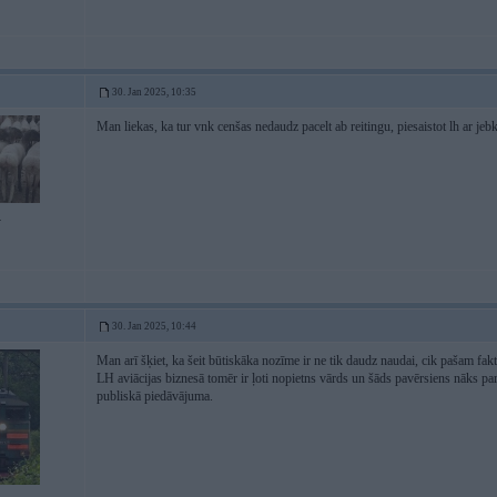
30. Jan 2025, 10:35
Man liekas, ka tur vnk cenšas nedaudz pacelt ab reitingu, piesaistot lh ar je
4
30. Jan 2025, 10:44
Man arī šķiet, ka šeit būtiskāka nozīme ir ne tik daudz naudai, cik pašam fak
LH aviācijas biznesā tomēr ir ļoti nopietns vārds un šāds pavērsiens nāks pa
publiskā piedāvājuma.