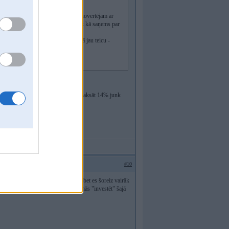
ar 14 miljoniem (tatad uzņēmumu novertējam ar
 nebūs tikai daži miljoni, bet vairak kā saņems par
kā cipari neliekas īsti kopā. Bet kā jau teicu -
diem valsts ieguldījumiem...
 un var vēl vienu mēnesi izvilkt apmaksāt 14% junk
#10
 protams, var likties viskautkas, bet es šoreiz vairāk
r mega solījumiem, ka valsts turpinās "investēt" šajā