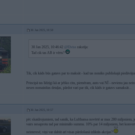
30. Jan 2025, 10:50
30 Jan 2025, 10:46:42
@Elviss
rakstīja:
Tad cik tas AB ir vērts?
Tik, cik kāds būs gatavs par to maksāt - kad tas nonāks publiskajā piedāvā
Principā tas līdzīgi kā ar jebko citu, piemēram, auto vai NĪ - nevienu jau nein
nesen nomainītas detaļas, pārdot vari par tik, cik kāds ir gatavs samaksāt...
30. Jan 2025, 10:57
pēc skaidrojumiem, tad sanāk, ka Lufthansa novērtē ar max 280 miljoniem, 
vairs nesaprotu tad par minimālo summu. 10% par 14 miljoniem, bet konvertēs
neinteresē, viņi var dabūt arī visas pārdošanā izliktās akcijas?