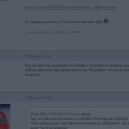
https://www.tvnet.lv/8182227/parakstits-ligums-...egisko-investoru
P.s. uztaisīju jaunu tēmu, jo vecā kaut kā man kārās augšā
[ Šo ziņu laboja RaL, 29 Jan 2025, 22:54:55 ]
29. Jan 2025, 23:03
Pag, visu laiku bija topā naratīvs ka AirBaltic ir bezvērtīgs un bezjēdzīgs u
spēlētājs gatavs nākt daļā mainām naratīvu par 180 grādiem - ble, mūsu val
nesaprotu?
29. Jan 2025, 23:19
29 Jan 2025, 23:03:24
@DiksIrseejs
rakstīja:
Pag, visu laiku bija topā naratīvs ka AirBaltic ir bezvērtīgs un bezjēdzīg
solīds spēlētājs gatavs nākt daļā mainām naratīvu par 180 grādiem - ble
sīceni? Vai es ko nesaprotu?