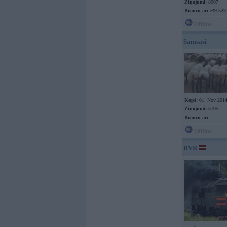
Ziņojumi:
8907
Braucu ar:
e39 523
Offline
Samsasi
Kopš:
01. Nov 201
Ziņojumi:
5705
Braucu ar:
Offline
RVR