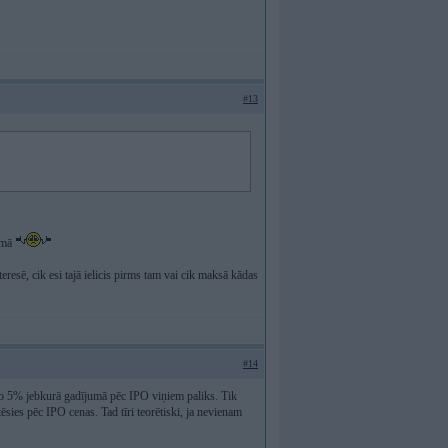
#13
jumā
teresē, cik esi tajā ielicis pirms tam vai cik maksā kādas
#14
jo 5% jebkurā gadījumā pēc IPO viņiem paliks. Tik
ies pēc IPO cenas. Tad tīri teorētiski, ja nevienam