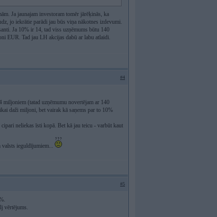
mām. Ja jaunajam investoram tomēr jārēķinās, ka
dz, jo iekrātie parādi jau būs viņa nākotnes izdevumi.
resanti. Ja 10% ir 14, tad viss uzņēmums būtu 140
ni EUR. Tad jau LH akcijas dabū ar labu atlaidi.
#4
14 miljoniem (tatad uzņēmumu novertējam ar 140
ikai daži miljoni, bet vairak kā saņems par to 10%
ipari neliekas īsti kopā. Bet kā jau teicu - varbūt kaut
m valsts ieguldījumiem...
#5
5%.
lj vērtējums.