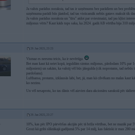
Ja valsts parādus noraksta, tad tas ir uzņēmums bez parādiem un bez problē
uzņēmuma parādi būs jāatdod, tad tas visticamāk nebūs gatavs maksāt tik dau
Ja valsts parādus noraksta un "tīru" atdot par sviestmaizi, tad jau kļūst inte
miljonus vērts? Kaut kāds tops saka, ka 2024. gadā AB vērtība bija 310 miljo
29. Jan 2025, 23:23
Vismaz es neesmu teicis, ka ir nevērtīga.
Bet man kaut kā neiet kopā, ieguldām simtus miljonus, pārdodam 10% par 
miljoniem) un sakām, ka valstij vēl būs jāiegulda (cik noprotams, tad nebūs t
pardošanu).
Lufthansa, protams, izklausās labi, bet, jā, man kā cilvēkam no malas kaut kā c
ko nezinu.
Un vēl nesaprotu, ko tas dānis vēl aizvien dara akcionāru sarakstā pēc tādie
29. Jan 2025, 23:27
10%, kas pēc IPO pārvēršas akcijās pēc tā brīža vērtības, bet ne mazāk par 
3
Grozi kā gribi sliktākajā gadījumā 5% par 14 milj, kas faktiski ir max 280 mi