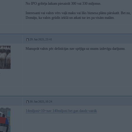
No IPO gribēja laikam piesaistīt 300 vai 330 miljonus.
Interesanti vai valsts vērs vaļā maku vai liks biznesa plānu pārskatīt. Bet nu,
Domāju, ka valsts grūdīs iekšā un atkati tur ies pa visām malām.
29. Jan 2025, 23:41
Manuprāt valsts pēc definīcijas nav spējīga uz mums izdevīgu darījumu.
4
30. Jan 2025, 10:24
14miljoni×10=nav 140miljoni bet gan daudz vairāk