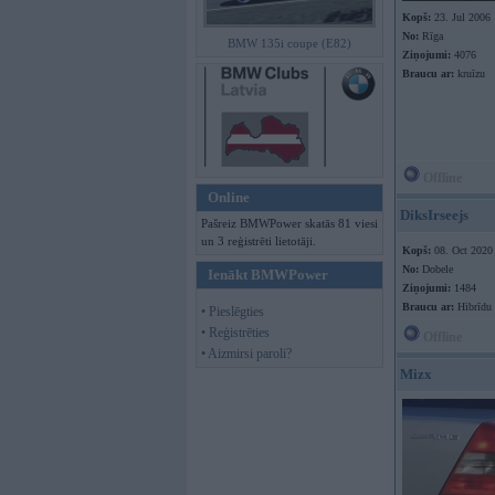
Kopš:
23. Jul 2006
No:
Rīga
BMW 135i coupe (E82)
Ziņojumi:
4076
Braucu ar:
kruīzu
Offline
Online
DiksIrseejs
Pašreiz BMWPower skatās 81 viesi
un 3 reģistrēti lietotāji.
Kopš:
08. Oct 2020
No:
Dobele
Ienākt BMWPower
Ziņojumi:
1484
Braucu ar:
Hibrīdu
• Pieslēgties
• Reģistrēties
Offline
• Aizmirsi paroli?
Mizx