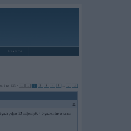
Reklāma
pa 1 no 133 •
|«
«
1
2
3
4
5
...
»
»|
#1
šā gada peļņas 33 miljoni pēc 4-5 gadiem investoram