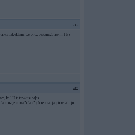
#11
bkuriem līdzekļiem. Cerot uz veiksmīgu ipo..... Hvz
#12
tam, ka LH ir ienākusi daļās.
r labu uzņēmuma "tēlam" jeb reputācijai pirms akciju