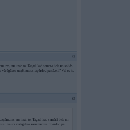
#2
zņēmums, nu i nah to. Tagad, kad samērā liels un solīds
sts vērtīgākos uzņēmumus izpārdod pa sīceni? Vai es ko
#3
s uzņēmums, nu i nah to. Tagad, kad samērā liels un
, mūsu valsts vērtīgākos uzņēmumus izpārdod pa