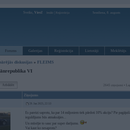
Sveiks,
Viesi!
|
Sestdiena, 8. augusts
Ienākt
Reģistrācija
Forums
Galerijas
Reģistrācija
Lietotāji
Meklētājs
pārējās diskusijas
»
FLEIMS
ānrepublika VI
Atbildēt
2645 ziņojumi • La
Ziņojums
29. Jan 2025, 22:53
Es pareizi saprotu, ka par 14 miljoniem tiek pārdoti 10% akciju? Pie pagāju
ieguldījums būs atmaksājies...
Un mūsējie to sauc par super darījumu.
Vai kaut ko nesaprotu?