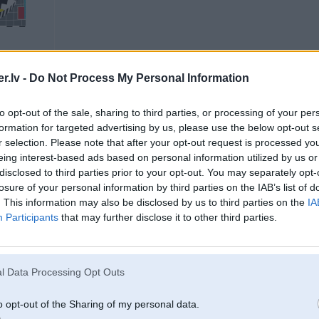
em
.lv -
Do Not Process My Personal Information
to opt-out of the sale, sharing to third parties, or processing of your per
30. Jan 2025, 10:27
formation for targeted advertising by us, please use the below opt-out s
r selection. Please note that after your opt-out request is processed y
eing interest-based ads based on personal information utilized by us or
30 Jan 2025, 10:24:36
@968
-jk rakstīja:
14miljoni×10=nav 140miljoni bet gan daudz vairāk
disclosed to third parties prior to your opt-out. You may separately opt-
losure of your personal information by third parties on the IAB’s list of
. This information may also be disclosed by us to third parties on the
IA
Participants
that may further disclose it to other third parties.
Tā nav tā pati matemātika, kas libānietim? Ja pieliek 0.75€ pie katras receptes
l Data Processing Opt Outs
30. Jan 2025, 10:27
o opt-out of the Sharing of my personal data.
29 Jan 2025, 23:23:59
@RaL
rakstīja: