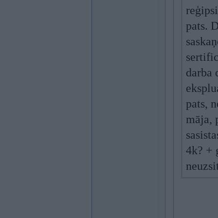
reģipsi
pats. 
saskaņ
sertif
darba 
eksplu
pats, 
māja, 
sasist
4k? + g
neuzsi