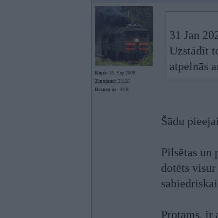
31 Jan 20
Uzstādīt t
atpelnās a
Kopš:
18. Sep 2008
Ziņojumi:
23126
Braucu ar:
RVR
Šādu pieeja
Pilsētas un 
dotēts visur
sabiedriskai
Protams, ir 