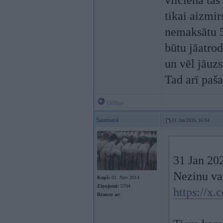
vilcienā ta
tikai aizmir
nemaksātu 5
būtu jāatrod
un vēl jāuzs
Tad arī paš
Offline
Samsasi
31. Jan 2025, 16:04
31 Jan 20
Nezinu vai
Kopš:
01. Nov 2014
Ziņojumi:
5704
https://x
Braucu ar: