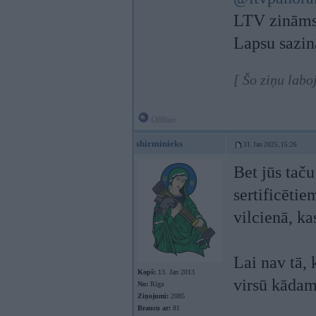
LTV zināms,
Lapsu sazinā
[ Šo ziņu labo
Offline
shirminieks
31. Jan 2025, 15:26
Bet jūs taču
sertificētie
vilcienā, k
Lai nav tā,
Kopš:
13. Jan 2013
virsū kāda
No:
Rīga
Ziņojumi:
2085
Braucu ar:
81