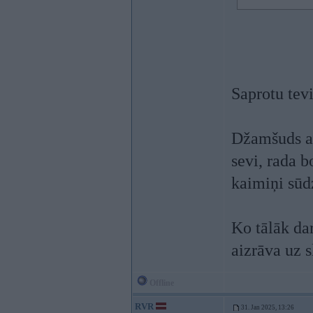
Saprotu tev
Džamšuds ai
sevi, rada 
kaimiņi sūd
Ko tālāk da
aizrāva uz 
Offline
RVR
31. Jan 2025, 13:26