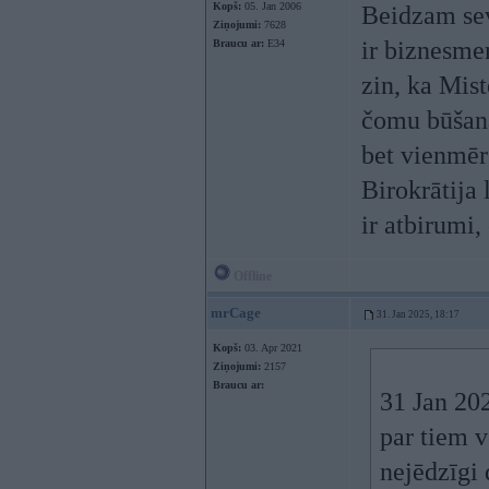
Kopš:
05. Jan 2006
Beidzam sev
Ziņojumi:
7628
ir biznesmen
Braucu ar:
E34
zin, ka Mis
čomu būšanā
bet vienmēr
Birokrātija 
ir atbirumi
Offline
mrCage
31. Jan 2025, 18:17
Kopš:
03. Apr 2021
Ziņojumi:
2157
Braucu ar:
31 Jan 20
par tiem v
nejēdzīgi 