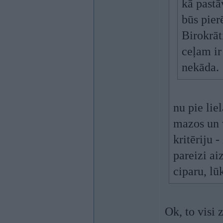
kā pastā
būs pie
Birokrāt
ceļam ir
nekāda.
nu pie lie
mazos un 
kritēriju 
pareizi a
ciparu, lū
Ok, to visi 