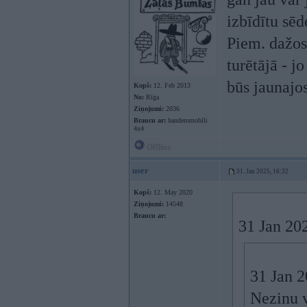
izbīdītu sēd
Piem. dažos 
turētājā - j
būs jaunajo
Kopš:
12. Feb 2013
No:
Rīga
Ziņojumi:
2036
Braucu ar:
banderomobīli
4x4
Offline
user
31. Jan 2025, 16:32
Kopš:
12. May 2020
Ziņojumi:
14548
Braucu ar:
31 Jan 20
31 Jan 
Nezinu va