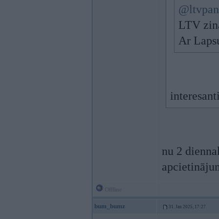
@ltvpa
LTV zinā
Ar Lapsu
interesanti
nu 2 diennak
apcietināju
Offline
bum_bumz
31. Jan 2025, 17:27