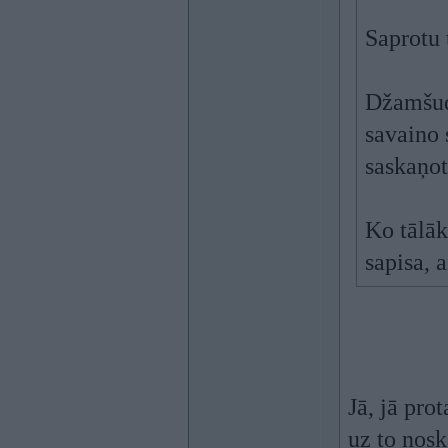
Saprotu 
Džamšuds
savaino 
saskaņot
Ko tālāk
sapisa, 
Jā, jā pr
uz to nosk