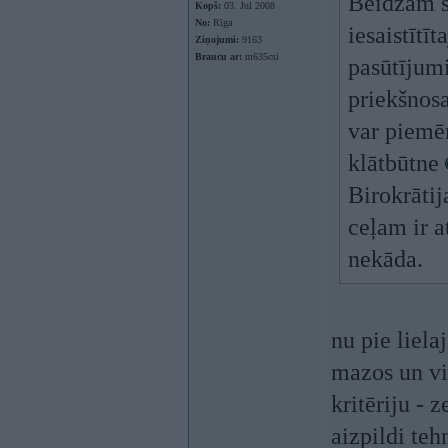
Beidzam s
Kopš:
03. Jul 2008
No:
Rīga
iesaistītī
Ziņojumi:
9163
Braucu ar:
m635csi
pasūtījumi
priekšnos
var piemē
klātbūtne
Birokrātij
ceļam ir 
nekāda.
nu pie liela
mazos un vi
kritēriju - 
aizpildi te