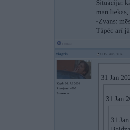
Situācija: 
man liekas, 
-Zvans: mēs
Tāpēc arī j
Offline
viagris
01. Feb 2025, 00:14
31 Jan 20
Kopš:
06. Jul 2004
Ziņojumi:
4800
Braucu ar:
31 Jan 
31 Jan
Beidza