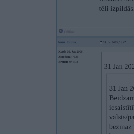
tēli izpildās.
Offline
bum_bumz
31. Jan 2025, 21:47
Kopš:
05. Jan 2006
Ziņojumi:
7628
Braucu ar:
E34
31 Jan 20
31 Jan 
Beidzam 
iesaistīt
valsts/p
bezmaz 