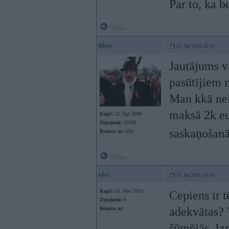
Par to, ka b
Offline
kkas
31. Jan 2025, 15:35
Jautājums va
pasūtījiem m
Man kkā neli
maksā 2k eu
Kopš:
22. Apr 2008
Ziņojumi:
10348
saskaņošan
Braucu ar:
Alfu
Offline
efce
31. Jan 2025, 15:43
Kopš:
16. Nov 2016
Cepiens ir t
Ziņojumi:
8
adekvātas? T
Braucu ar:
šūmējās. Izm