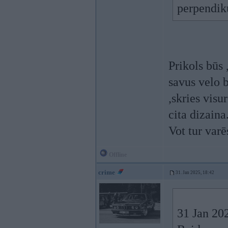
perpendiku
Prikols būs 
savus velo b
,skries visu
cita dizaina
Vot tur varē
Offline
crime
31. Jan 2025, 18:42
31 Jan 20