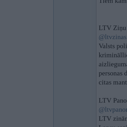
Tiem kam
LTV Ziņu 
@ltvzinas
Valsts pol
kriminālli
aizliegum
personas d
citas mant
LTV Pano
@ltvpano
LTV zināms