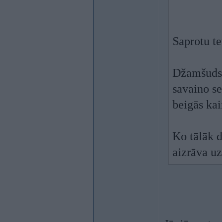
Saprotu te
Džamšuds a
savaino se
beigās ka
Ko tālāk d
aizrāva uz