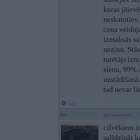
kuras jāievē
neskatoties,
cena veidoj
izmaksās sa
nezinu. Stās
turētājs izm
sienu, 99% a
uzstādīšanā.
tad nevar li
Offline
RaL
31. Jan 2025, 15:52
cilvēkiem i
salīdzināt k