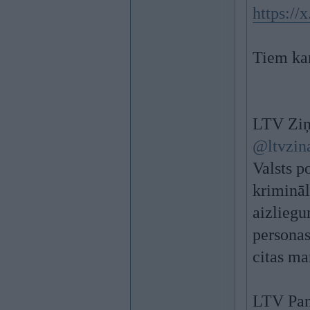
https:/
Tiem ka
LTV Ziņ
@ltvzin
Valsts p
krimināl
aizliegu
personas
citas ma
LTV Pa