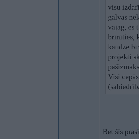
visu izdar
galvas nek
vajag, es 
brīnīties,
kaudze bir
projekti s
pašizmaks
Visi cepās
(sabiedrīb
Bet šīs pras