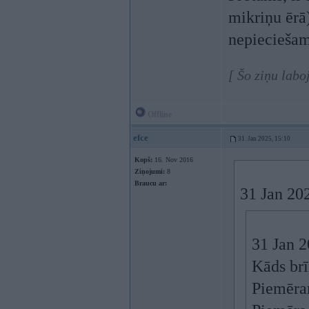
mikriņu ērā)
nepieciešam
[ Šo ziņu labo
Offline
efce
31. Jan 2025, 15:10
Kopš:
16. Nov 2016
Ziņojumi:
8
Braucu ar:
31 Jan 20
31 Jan 
Kāds brī
Piemēra