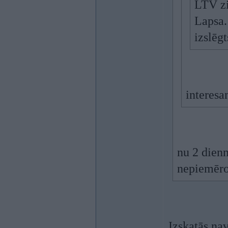
LTV zi
Lapsa.
izslēgt
interesan
nu 2 dienn
nepiemēro
Izskatās na