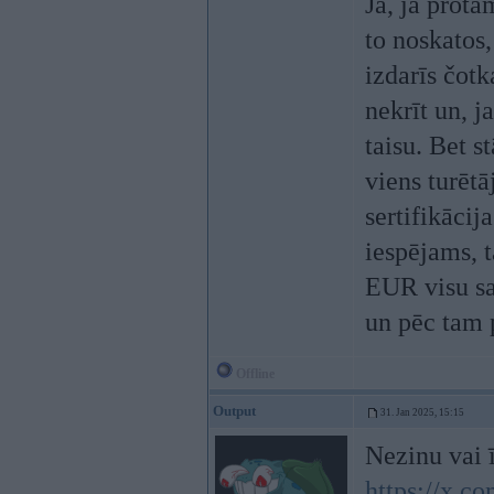
Jā, jā prot
to noskatos
izdarīs čotk
nekrīt un, j
taisu. Bet s
viens turētā
sertifikācij
iespējams, 
EUR visu sas
un pēc tam p
Offline
Output
31. Jan 2025, 15:15
Nezinu vai ī
https://x.