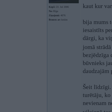
kaut kur va
Kopš:
23. Jul 2006
No:
Rīga
Ziņojumi:
4076
Braucu ar:
kruīzu
bija mums t
iesaistīts p
dārgi, ka vi
jomā strād
bezjēdzīga d
būvnieks jau
daudzajām p
Šeit līdzīgi
turētāju, ko
nevienam ne