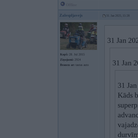
Offline
Zalespljavejs
31. Jan 2025, 15:28
31 Jan 20
Kopš:
28. Jul 2015
Ziņojumi:
2924
31 Jan 
Braucu ar:
tautas auto
31 Jan
Kāds b
superp
advanc
vajadz
durvīm