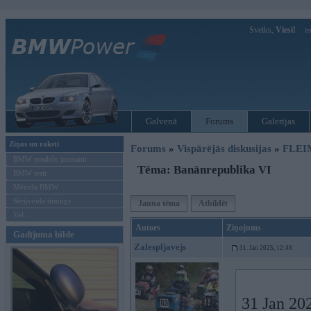
Sveiks,
Viesi!
Ie
Galvenā
Forums
Galerijas
Ziņas un raksti
Forums
»
Vispārējās diskusijas
»
FLEI
BMW modeļu jaunumi
Tēma: Banānrepublika VI
BMW testi
Mēneša BMW
Sērijveida tūnings
Jauna tēma
Atbildēt
Vel...
Autors
Ziņojums
Gadījuma bilde
Zalespljavejs
31. Jan 2025, 12:48
31 Jan 20