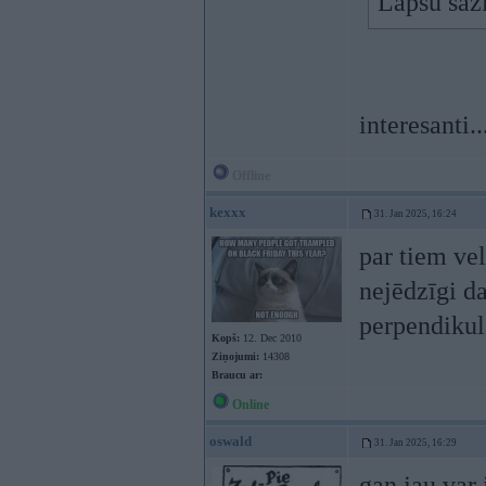
Lapsu sazi
interesanti..
Offline
kexxx
31. Jan 2025, 16:24
par tiem ve
nejēdzīgi da
perpendikulā
Kopš:
12. Dec 2010
Ziņojumi:
14308
Braucu ar:
Online
oswald
31. Jan 2025, 16:29
gan jau var 