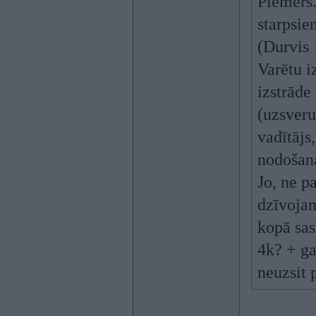
Piemērs.
starpsie
(Durvis 1
Varētu i
izstrāde
(uzsveru
vadītājs
nodošana
Jo, ne p
dzīvojam
kopā sas
4k? + ga
neuzsit 