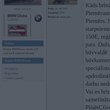
Kāds brīn
Kopš:
28. Jul 2015
BMW M5 E39
Piemēram,
Ziņojumi:
2924
Braucu ar:
tautas auto
Piemērs. N
starpsien
150E, reģi
pats. Dažu
Online
Pašreiz BMWPower skatās 110
būvvaldē 1
viesi un 8 reģistrēti lietotāji.
būvkomersa
Ienākt BMWPower
speciālist
• Pieslēgties
• Reģistrēties
apdrošināš
• Aizmirsi paroli?
darbu ned
Vai es brī
sametināta
PilsētCilv