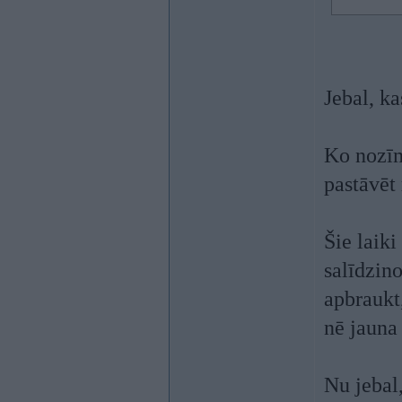
Jebal, k
Ko nozīm
pastāvēt 
Šie laiki
salīdzino
apbraukt,
nē jauna 
Nu jebal,