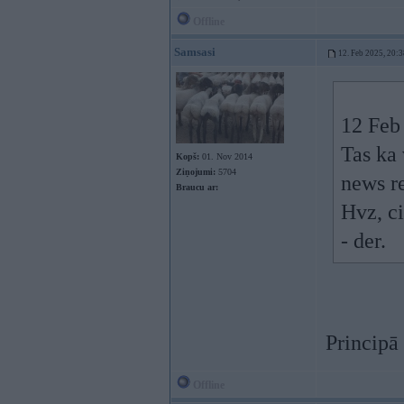
Offline
Samsasi
12. Feb 2025, 20:3
12 Feb
Tas ka 
Kopš:
01. Nov 2014
Ziņojumi:
5704
news re
Braucu ar:
Hvz, ci
- der.
Principā 
Offline