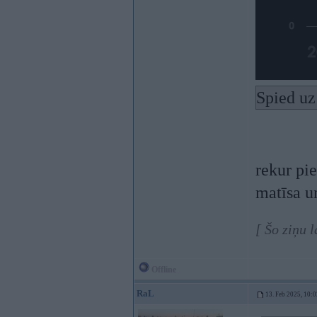
Spied uz
rekur pi
matīsa un
[ Šo ziņu 
Offline
RaL
13. Feb 2025, 10:0