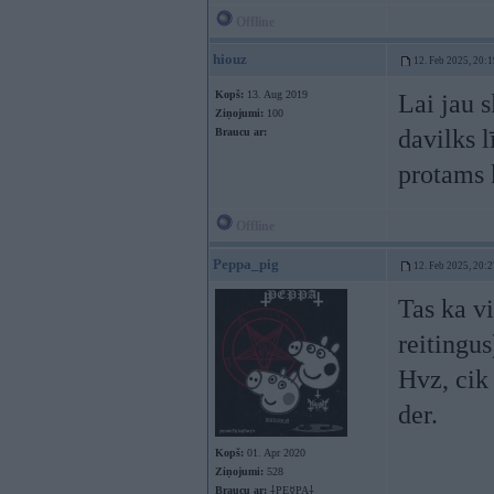
Offline
hiouz
12. Feb 2025, 20:1
Kopš:
13. Aug 2019
Lai jau 
Ziņojumi:
100
davilks 
Braucu ar:
protams 
Offline
Peppa_pig
12. Feb 2025, 20:2
Tas ka v
reitingus
Hvz, cik 
der.
Kopš:
01. Apr 2020
Ziņojumi:
528
Braucu ar:
⸸PE☿PA⸸