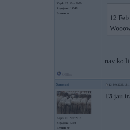
Kopš:
12. May 2020
Ziņojumi:
14548
Braucu ar:
12 Feb
Wooow,
nav ko l
Offline
Samsasi
12. Feb 2025, 18:1
Tā jau ir
Kopš:
01. Nov 2014
Ziņojumi:
5704
Braucu ar: