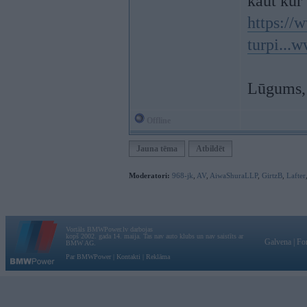
kaut kur 
https://
turpi...
Lūgums, 
Offline
Jauna tēma
Atbildēt
Moderatori:
968-jk
,
AV
,
AiwaShuraLLP
,
GirtzB
,
Lafter
Vortāls BMWPower.lv darbojas
kopš 2002. gada 14. maija. Tas nav auto klubs un nav saistīts ar
Galvena
|
Fo
BMW AG.
Par BMWPower
|
Kontakti
|
Reklāma