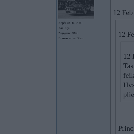
12 Feb
Kopš:
03. Jul 2008
No:
Rīga
12 F
Ziņojumi:
9163
Braucu ar:
m635csi
12 
Tas
fei
Hvz,
pli
Princ