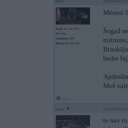
abyss
12. Feb 2025, 22:4
Mēnesī 5
Kopš:
26. Jun 2013
Šogad nek
No:
Rīga
mitrums, 
Ziņojumi:
8907
Braucu ar:
e39 523
Braukāju 
bedre bi
Apdrošinā
Moš vain
Offline
crime
12. Feb 2025, 22:5
te nav ru