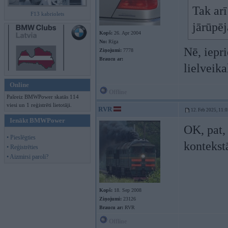
Tak arī
F13 kabriolets
jārūpēj
Kopš:
26. Apr 2004
No:
Rīga
Nē, iepri
Ziņojumi:
7778
Braucu ar:
lielveika
Online
Offline
Pašreiz BMWPower skatās 114
viesi un 1 reģistrēti lietotāji.
RVR
12. Feb 2025, 11:0
Ienākt BMWPower
OK, pat, 
• Pieslēgties
kontekst
• Reģistrēties
• Aizmirsi paroli?
Kopš:
18. Sep 2008
Ziņojumi:
23126
Braucu ar:
RVR
Offline