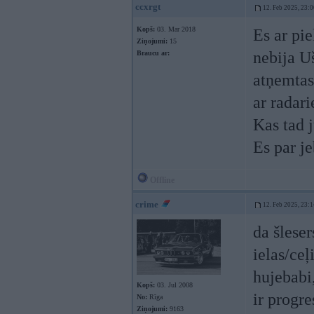
ccxrgt
12. Feb 2025, 23:0
Kopš:
03. Mar 2018
Es ar pi
Ziņojumi:
15
nebija Uš
Braucu ar:
atņemtas 
ar radari
Kas tad j
Es par j
Offline
crime
12. Feb 2025, 23:1
da šleser
ielas/ceļ
hujebabi,
Kopš:
03. Jul 2008
ir progre
No:
Rīga
Ziņojumi:
9163