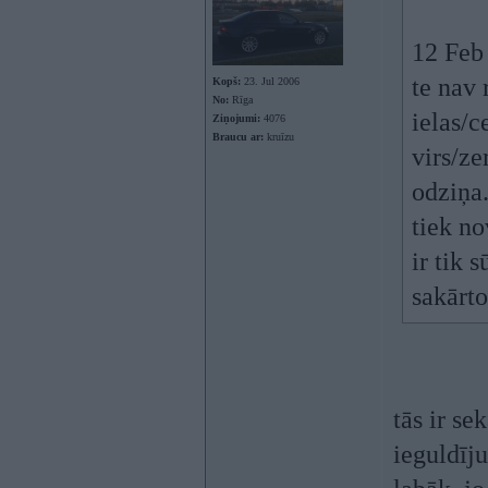
12 Feb
te nav 
Kopš:
23. Jul 2006
No:
Rīga
ielas/c
Ziņojumi:
4076
Braucu ar:
kruīzu
virs/ze
odziņa.
tiek no
ir tik 
sakārto
tās ir se
ieguldīj