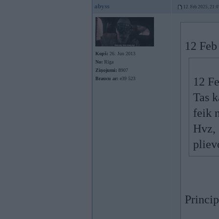
abyss
12. Feb 2025, 21:0
12 Feb
Kopš:
26. Jun 2013
No:
Rīga
Ziņojumi:
8907
12 F
Braucu ar:
e39 523
Tas k
feik 
Hvz, c
pliev
Princip