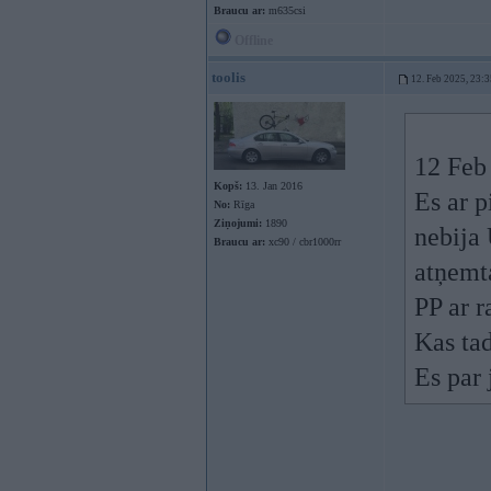
Braucu ar:
m635csi
Offline
toolis
12. Feb 2025, 23:3
12 Feb
Kopš:
13. Jan 2016
Es ar p
No:
Rīga
Ziņojumi:
1890
nebija 
Braucu ar:
xc90 / cbr1000rr
atņemta
PP ar r
Kas tad
Es par 