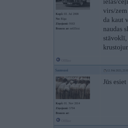
ielas/ceļ
virs/zem
Kopš:
03. Jul 2008
da kaut v
No:
Rīga
Ziņojumi:
9163
naudas sl
Braucu ar:
m635csi
stāvoklī,
krustoju
Offline
Samsasi
12. Feb 2025, 23:0
Jūs esiet
Kopš:
01. Nov 2014
Ziņojumi:
5704
Braucu ar:
Offline