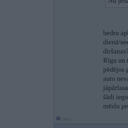
Nu jeba
bedru apb
dienā/ne
diršanas?
Rīgu un t
pēdējos 
auto nev
jāpārlasa
šādi iegu
mēslu pro
Offline