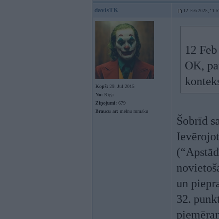
davisTK
12. Feb 2025, 11:5
12 Feb
OK, pat
konteks
Kopš:
29. Jul 2015
No:
Rīga
Ziņojumi:
679
Braucu ar:
melnu rumaku
Šobrīd s
Ievērojo
(“Apstād
novietoš
un piepr
32. punk
piemēram