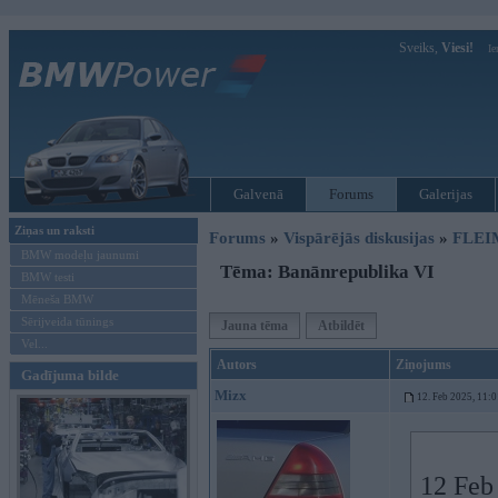
Sveiks,
Viesi!
Ie
Galvenā
Forums
Galerijas
Ziņas un raksti
Forums
»
Vispārējās diskusijas
»
FLEI
BMW modeļu jaunumi
Tēma: Banānrepublika VI
BMW testi
Mēneša BMW
Sērijveida tūnings
Jauna tēma
Atbildēt
Vel...
Autors
Ziņojums
Gadījuma bilde
Mizx
12. Feb 2025, 11:0
12 Feb