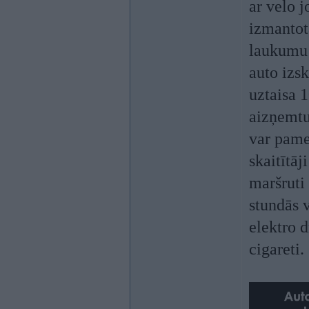
ar velo j
izmantot
laukumu 
auto izs
uztaisa 
aizņemtu
var pamek
skaitītāj
maršruti 
stundās v
elektro 
cigareti.