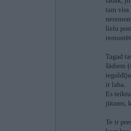
labāk, jo
tam viss 
neremontē
lielu pom
remontēt
Tagad tas
šādiem (s
ieguldīj
ir laba.
Es teikt
jūtams, k
Te ir pr