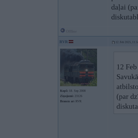
daļai (p
diskutabl
Offline
RVR
12. Feb 2025, 11:5
12 Feb
Savukā
atbilst
Kopš:
18. Sep 2008
(par dz
Ziņojumi:
23126
Braucu ar:
RVR
diskuta