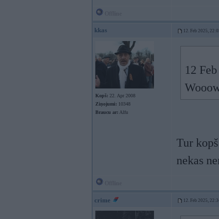
Offline
kkas
12. Feb 2025, 22:0
12 Feb
Wooow,
Kopš:
22. Apr 2008
Ziņojumi:
10348
Braucu ar:
Alfu
Tur kopš 
nekas ne
Offline
crime
12. Feb 2025, 22:3