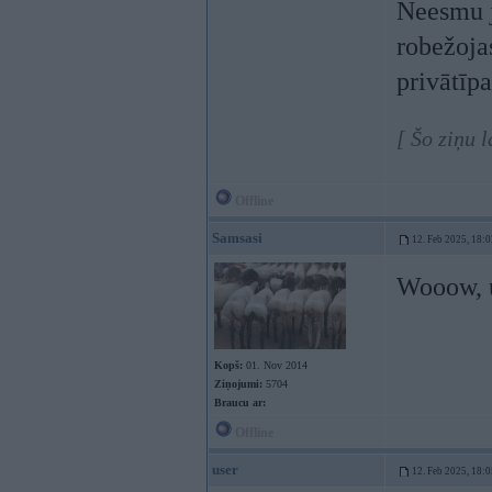
Neesmu ju
robežoja
privātīp
[ Šo ziņu 
Offline
Samsasi
12. Feb 2025, 18:0
Wooow, u
Kopš:
01. Nov 2014
Ziņojumi:
5704
Braucu ar:
Offline
user
12. Feb 2025, 18:0