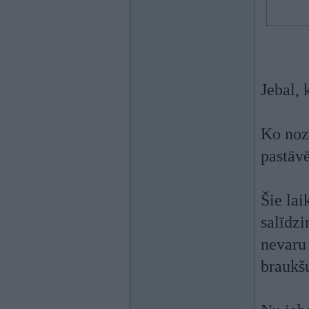
Jebal, 
Ko nozī
pastāvē
Šie lai
salīdzi
nevaru 
braukšu