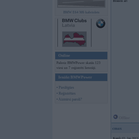
Braucu ar:
BMW E64 M6 kabriolets
Online
Pašreiz BMWPower skatās 123
viesi un 7 reģistrēti lietotāji.
Ienākt BMWPower
• Pieslēgties
• Reģistrēties
• Aizmirsi paroli?
Offline
cmax
Kopš:
03. Jan 2013