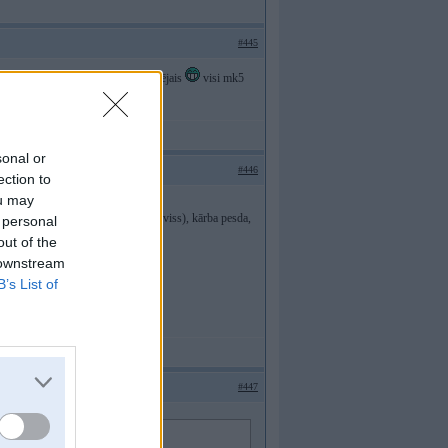
#445
tšķīrās, tagad nezinu pat kāds ir pēdējais
visi mk5
sonal or
#446
ection to
ou may
rē viss bija jāmaina(tā ka pilnīgi viss), kārba pesda,
 personal
ēdekļi, panelis laikam arī
out of the
 downstream
B’s List of
#447