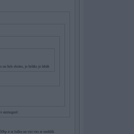
s un liels ekrāns, jo lielāks jo labāk
re aizmugurē.
hp ir ar balku un visi virs ar multilik.