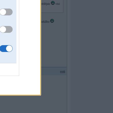
i atšķīrās, tagad nezinu pat kāds ir pēdējais
visi
di vecs. Arī pārējie Touran ,Passat pieklibo
#448
rī jāsalīdzina