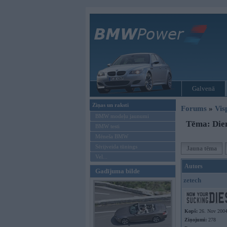
Galvenā
Ziņas un raksti
Forums
»
Vis
BMW modeļu jaunumi
Tēma: Dien
BMW testi
Mēneša BMW
Sērijveida tūnings
Jauna tēma
Vel...
Autors
Gadījuma bilde
zetech
Kopš:
26. Nov 200
Ziņojumi:
278