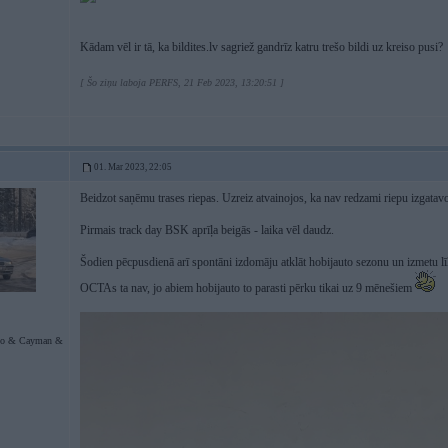
Kādam vēl ir tā, ka bildites.lv sagriež gandrīz katru trešo bildi uz kreiso pusi?
[ Šo ziņu laboja PERFS, 21 Feb 2023, 13:20:51 ]
01. Mar 2023, 22:05
Beidzot saņēmu trases riepas. Uzreiz atvainojos, ka nav redzami riepu izgata
Pirmais track day BSK aprīļa beigās - laika vēl daudz.
Šodien pēcpusdienā arī spontāni izdomāju atklāt hobijauto sezonu un izmetu l
OCTAs ta nav, jo abiem hobijauto to parasti pērku tikai uz 9 mēnešiem
bo & Cayman &