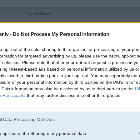
16. Feb 2023, 22:10
0
par golfiem - pēc mk5 es vairs neatšķiru paaudzes.. 1, 2, 3, 4, 5 - kruti, visi a
.lv -
Do Not Process My Personal Information
to opt-out of the sale, sharing to third parties, or processing of your per
16. Feb 2023, 22:17
formation for targeted advertising by us, please use the below opt-out s
r selection. Please note that after your opt-out request is processed y
tie vw vispār ir interesanti auto
man viens bija sen kautkāds 2005 laikam tourans viņam virsbūve sarūsēja, pieka
eing interest-based ads based on personal information utilized by us or
benzīna motors fsi vai tamlīdzīgs pesda, neatceros, kas vispār bija OK varbūt s
disclosed to third parties prior to your opt-out. You may separately opt-
Sapratu, ka vw ir pa dārgu priekš manis nevaru atļauties
losure of your personal information by third parties on the IAB’s list of
. This information may also be disclosed by us to third parties on the
IA
Participants
that may further disclose it to other third parties.
kas nogalina...
l Data Processing Opt Outs
16. Feb 2023, 23:32
o opt-out of the Sharing of my personal data.
16 Feb 2023, 22:10:01
@user
rakstīja: