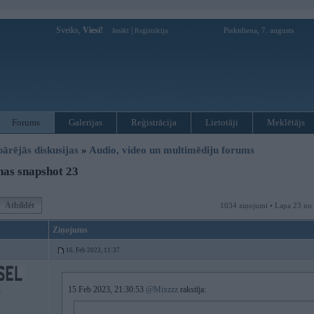
Sveiks,
Viesi!
|
Piektdiena, 7. augusts
Ienākt
Reģistrācija
Forums
Galerijas
Reģistrācija
Lietotāji
Meklētājs
pārējās diskusijas
»
Audio, video un multimēdiju forums
as snapshot 23
Atbildēt
1034 ziņojumi • Lapa 23 no
Ziņojums
16. Feb 2023, 11:37
15 Feb 2023, 21:30:53
@Mixzzz
rakstīja:
4