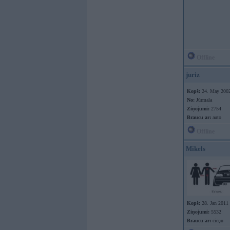
Offline
juriz
Kopš:
24. May 200
No:
Jūrmala
Ziņojumi:
2754
Braucu ar:
auto
Offline
Mikels
Kopš:
28. Jan 2011
Ziņojumi:
5532
Braucu ar:
cieņu