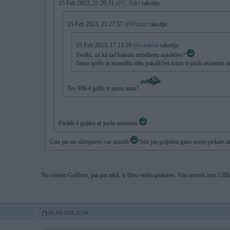
15 Feb 2023, 21:29:31
@V_Riks
rakstīja:
15 Feb 2023, 21:27:57
@Mixzzz
rakstīja:
15 Feb 2023, 17:13:19
@wanksta
rakstīja:
Sveiki, uz kā tad balstās mūsdienu autobūve?
Jauns golfs ar monolīto tiltu pakaļā bet toties ir joslu asistents u
Tev MK4 golfs ir jauns auto?
Parādi 4 goļāru ar joslu asistentu
Gan jau no aliexpress var uzsūtīt
Sen jau golpiem gana norm piekare a
Nu visiem Golfiem, pat pat mk8, ir divu veidu piekares. Visi motori zem 150hp i
16. Feb 2023, 12:34