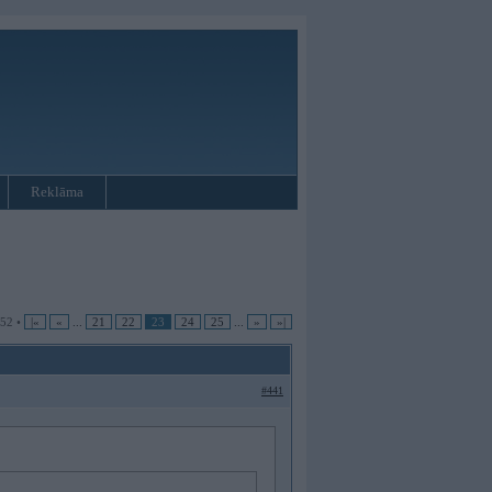
Reklāma
 52 •
|«
«
...
21
22
23
24
25
...
»
»|
#441