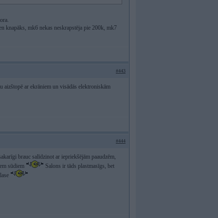
ora.
ien knapāks, mk6 nekas neskrapstēja pie 200k, mk7
#443
isu aizštopē ar ekrāniem un visādās elektroniskām
#444
 sakarīgi brauc salīdzinot ar iepriekšējām paaudzēm,
ējiem sūdiem
Salons ir tāds plastmasīgs, bet
klase