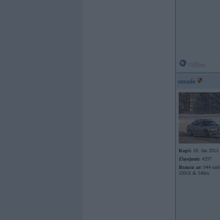
Offline
smudo
Kopš:
18. Jan 2015
Ziņojumi:
4297
Braucu ar:
944 tur
330iX & 540ix