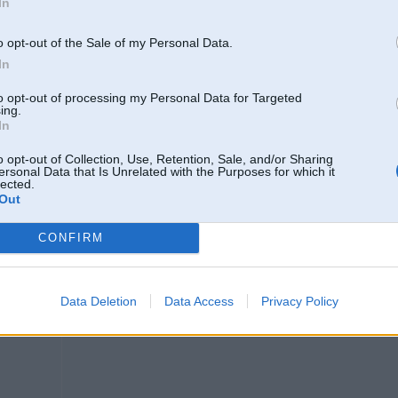
In
par golfiem - pēc mk5 es vairs neatšķiru paaudzes.. 1, 2, 3, 4, 5 - kruti, vis
mk5
o opt-out of the Sale of my Personal Data.
In
Tocna,nebiju tā piefiksējis bet man lidzigi
Grūti pateikt kurš ir 4 vai 11 ga
to opt-out of processing my Personal Data for Targeted
ing.
In
o opt-out of Collection, Use, Retention, Sale, and/or Sharing
ersonal Data that Is Unrelated with the Purposes for which it
p, Tuareg,
lected.
 ,Transit,
Out
L, Atego, Deu
CONFIRM
17. Feb 2023, 00:40
Nu golfistam arī daudz izsaka E90, F30 un G20 - tikai optika savādāka un tad a
Data Deletion
Data Access
Privacy Policy