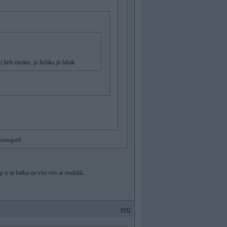
n liels ekrāns, jo lielāks jo labāk
izmugurē.
r ar balku un visi virs ar multilik.
#442