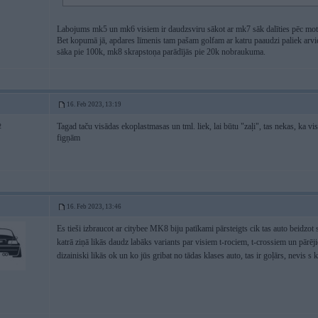
Labojums mk5 un mk6 visiem ir daudzsviru sākot ar mk7 sāk dalīties pēc mot
Bet kopumā jā, apdares līmenis tam pašam golfam ar katru paaudzi paliek arv
sāka pie 100k, mk8 skrapstoņa parādījās pie 20k nobraukuma.
16. Feb 2023, 13:19
Tagad taču visādas ekoplastmasas un tml. liek, lai būtu "zaļi", tas nekas, ka v
2
figņām
16. Feb 2023, 13:46
Es tieši izbraucot ar citybee MK8 biju patīkami pārsteigts cik tas auto beidzot
katrā ziņā likās daudz labāks variants par visiem t-rociem, t-crossiem un pār
dizainiski likās ok un ko jūs gribat no tādas klases auto, tas ir goļārs, nevis s 