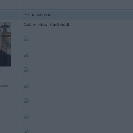
21. Feb 2023, 13:18
Garāmejot vienam Cars&Koksii.
2
tionism