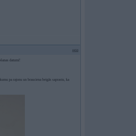
#450
vošanas datumi!
īkumu pa rajonu un brauciena beigās saprastu, ka