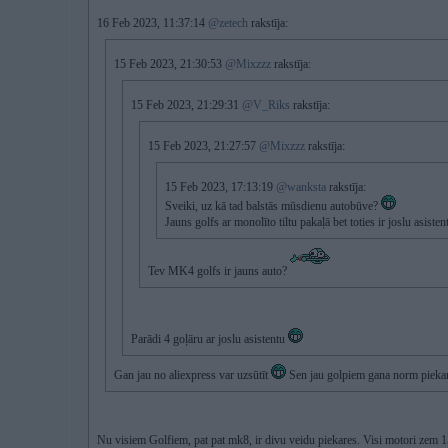
16 Feb 2023, 11:37:14
@zetech
rakstīja:
15 Feb 2023, 21:30:53
@Mixzzz
rakstīja:
15 Feb 2023, 21:29:31
@V_Riks
rakstīja:
15 Feb 2023, 21:27:57
@Mixzzz
rakstīja:
15 Feb 2023, 17:13:19
@wanksta
rakstīja:
Sveiki, uz kā tad balstās mūsdienu autobūve?
Jauns golfs ar monolīto tiltu pakaļā bet toties ir joslu asistent
Tev MK4 golfs ir jauns auto?
Parādi 4 goļāru ar joslu asistentu
Gan jau no aliexpress var uzsūtīt
Sen jau golpiem gana norm pieka
Nu visiem Golfiem, pat pat mk8, ir divu veidu piekares. Visi motori zem 150