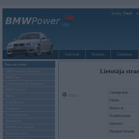
Sveiks,
Viesi!
Ie
Galvenā
Forums
Galerijas
Ziņas un raksti
Lietotāja stra
BMW modeļu jaunumi
BMW testi
Tehnoloģijas & sasniegumi
BMW Latvijā
Lietotājvārds:
Offline
MINI
Pilsēta:
Rolls-Royce
Braucu ar:
Pasākumi
Vadāmības tests
Nodarbošanās:
Autosports
Intereses:
BMWPower aktuāli
Ziņojumi forumā:
Reklāmas raksti