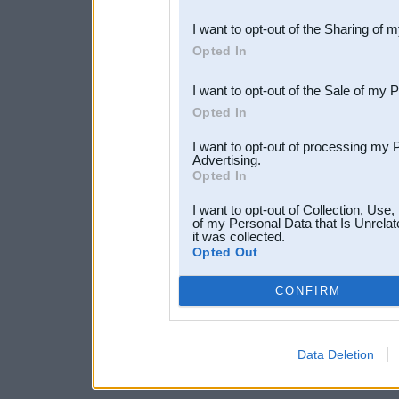
also be disclosed by us to 
I want to opt-out of the Sharing of 
Downstream Participants
th
Opted In
third parties.
I want to opt-out of the Sale of my 
Opted In
I want to opt-out of processing my 
Advertising.
Opted In
I want to opt-out of Collection, Use
of my Personal Data that Is Unrelat
it was collected.
Opted Out
CONFIRM
Data Deletion