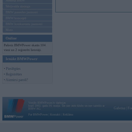
Mēneša BMW
Sērijveida tūnings
BMW pasaules jaunumi
BMW koncepti
BMW konkurentu jaunumi
Moto
Online
Pašreiz BMWPower skatās 104
viesi un 2 reģistrēti lietotāji.
Ienākt BMWPower
• Pieslēgties
• Reģistrēties
• Aizmirsi paroli?
Vortāls BMWPower.lv darbojas
kopš 2002. gada 14. maija. Tas nav auto klubs un nav saistīts ar
Galvena
|
Fo
BMW AG.
Par BMWPower
|
Kontakti
|
Reklāma