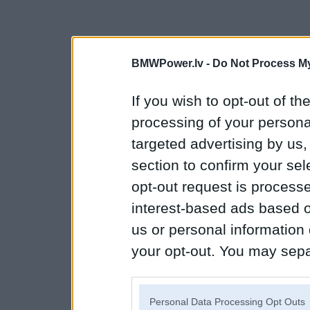
BMWPower.lv -
Do Not Process My
If you wish to opt-out of the
processing of your personal
targeted advertising by us
section to confirm your sel
opt-out request is proces
interest-based ads based o
us or personal information d
your opt-out. You may separ
disclosure of your personal
IAB’s list of downstream pa
Personal Data Processing Opt Outs