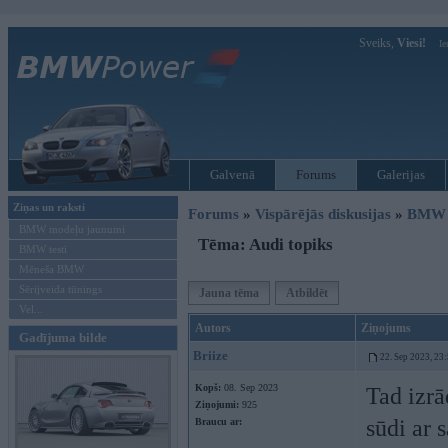
Sveiks,
Viesi!
Ie
Galvenā
Forums
Galerijas
Ziņas un raksti
Forums
»
Vispārējās diskusijas
»
BMW G
BMW modeļu jaunumi
Tēma: Audi topiks
BMW testi
Mēneša BMW
Sērijveida tūnings
Jauna tēma
Atbildēt
Vel...
Autors
Ziņojums
Gadījuma bilde
Briize
22. Sep 2023, 23
Kopš:
08. Sep 2023
Tad izrā
Ziņojumi:
925
sūdi ar 
Braucu ar: