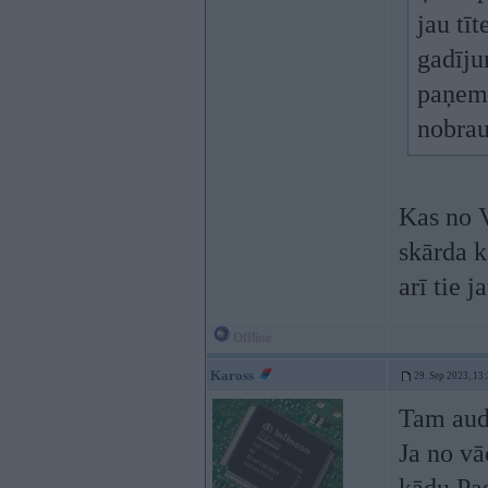
jau tī
gadīju
paņem
nobra
Kas no V
skārda k
arī tie 
Offline
Kaross
29. Sep 2023, 13
Tam audi
Ja no vā