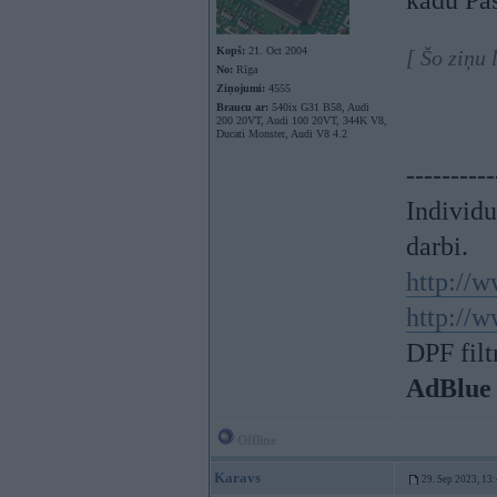
kādu Pas
Kopš:
21. Oct 2004
[ Šo ziņu
No:
Rīga
Ziņojumi:
4555
Braucu ar:
540ix G31 B58, Audi
200 20VT, Audi 100 20VT, 344K V8,
Ducati Monster, Audi V8 4.2
----------
Individ
darbi.
http://w
http://w
DPF filt
AdBlue
Offline
Karavs
29. Sep 2023, 13