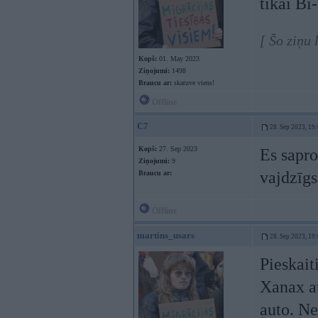
tikai B
[ Šo ziņu
Kopš:
01. May 2023
Ziņojumi:
1498
Braucu ar:
skatuve viens!
Offline
C7
28. Sep 2023, 19
Kopš:
27. Sep 2023
Es sapro
Ziņojumi:
9
vajdzīg
Braucu ar:
Offline
martins_usars
28. Sep 2023, 19
Pieskait
Xanax a
auto. Ne