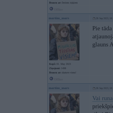
Braucu ar:
četriem riņķiem
Offline
martins_usars
28. Sep 2023, 18
Pie tāda
atjauno
glauns A
Kopš:
01. May 2023
Ziņojumi:
1498
Braucu ar:
skatuve viens!
Offline
martins_usars
28. Sep 2023, 18
Vai runa
priekšpi