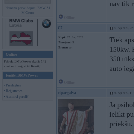
nav tik 
Hamann pārveidojumi BMW Z4
M Coupe
Offline
C7
27. Sep 2023, 22
Kopš:
27. Sep 2023
Tiek aps
Ziņojumi:
9
150kw. K
Braucu ar:
Online
350 tūks
Pašreiz BMWPower skatās 142
viesi un 6 reģistrēti lietotāji.
auto ieg
Ienākt BMWPower
Offline
• Pieslēgties
• Reģistrēties
cipargalva
28. Sep 2023, 11
• Aizmirsi paroli?
Ja psiho
ielikt pu
priekšu.