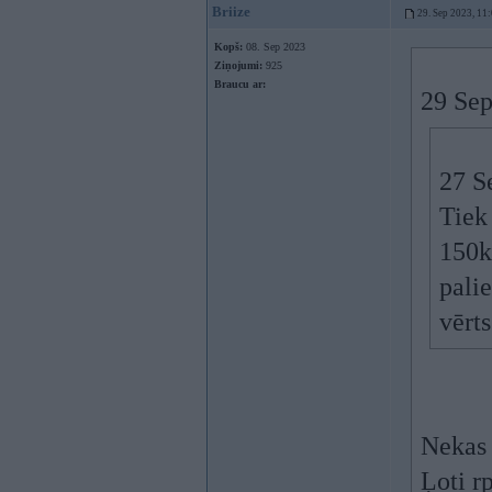
Briize
29. Sep 2023, 11
Kopš:
08. Sep 2023
Ziņojumi:
925
Braucu ar:
29 Sep
27 S
Tiek
150k
palie
vērt
Nekas 
Ļoti r