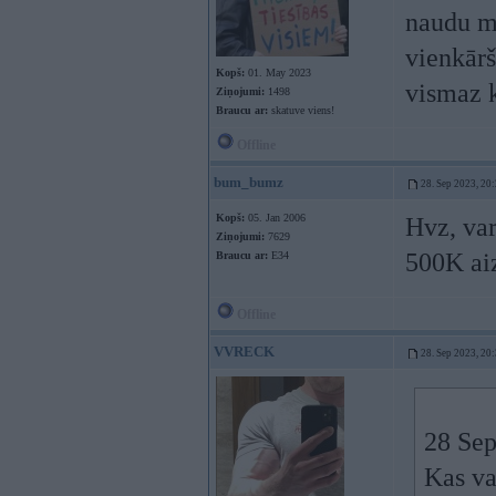
naudu 
vienkārš
Kopš:
01. May 2023
vismaz k
Ziņojumi:
1498
Braucu ar:
skatuve viens!
Offline
bum_bumz
28. Sep 2023, 20
Kopš:
05. Jan 2006
Hvz, var
Ziņojumi:
7629
500K aiz
Braucu ar:
E34
Offline
VVRECK
28. Sep 2023, 20
28 Sep
Kas va