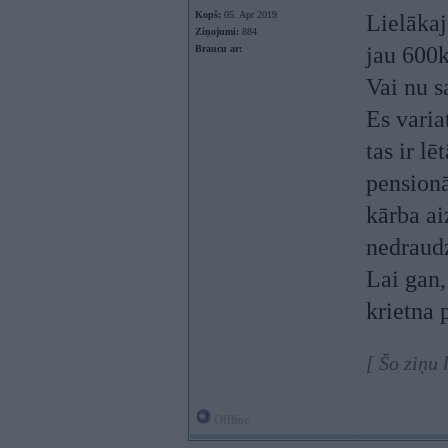
Kopš:
05. Apr 2019
Lielākaj
Ziņojumi:
884
jau 600k
Braucu ar:
Vai nu s
Es varia
tas ir l
pensionā
kārba ai
nedraud
Lai gan,
krietna 
[ Šo ziņu
Offline