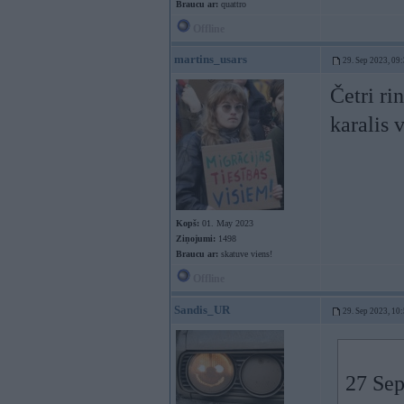
Braucu ar:
quattro
Offline
martins_usars
29. Sep 2023, 09
Četri ri
karalis 
Kopš:
01. May 2023
Ziņojumi:
1498
Braucu ar:
skatuve viens!
Offline
Sandis_UR
29. Sep 2023, 10
27 Sep