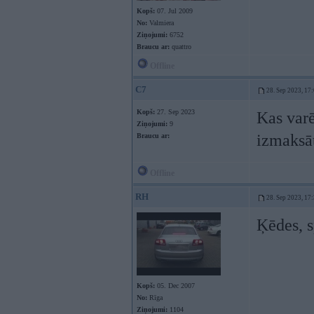
Kopš:
07. Jul 2009
No:
Valmiera
Ziņojumi:
6752
Braucu ar:
quattro
Offline
C7
28. Sep 2023, 17
Kopš:
27. Sep 2023
Kas varē
Ziņojumi:
9
izmaksāt
Braucu ar:
Offline
RH
28. Sep 2023, 17
Ķēdes, s
Kopš:
05. Dec 2007
No:
Rīga
Ziņojumi:
1104