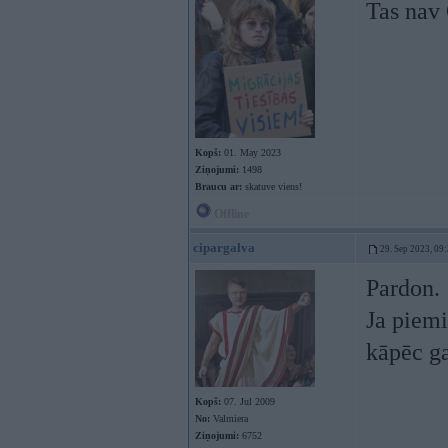
Tas nav
Kopš:
01. May 2023
Ziņojumi:
1498
Braucu ar:
skatuve viens!
Offline
cipargalva
29. Sep 2023, 09
Pardon.
Ja piemi
kāpēc g
Kopš:
07. Jul 2009
No:
Valmiera
Ziņojumi:
6752