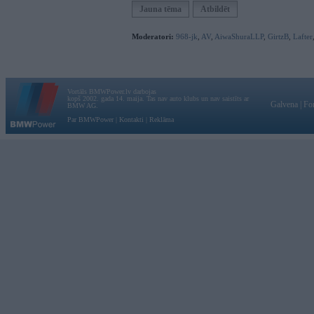
Jauna tēma
Atbildēt
Moderatori:
968-jk
,
AV
,
AiwaShuraLLP
,
GirtzB
,
Lafter
Vortāls BMWPower.lv darbojas
kopš 2002. gada 14. maija. Tas nav auto klubs un nav saistīts ar
Galvena
|
Fo
BMW AG.
Par BMWPower
|
Kontakti
|
Reklāma