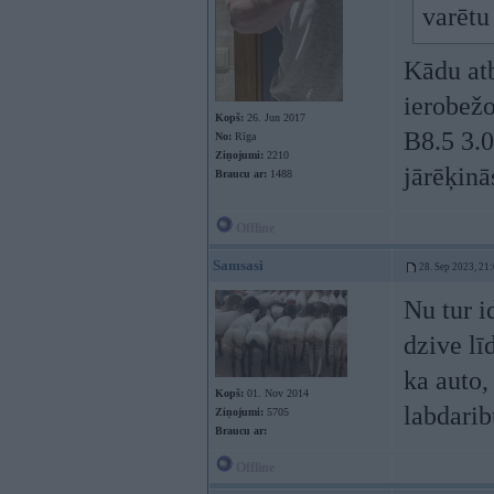
varētu
Kādu atb
ierobežo
Kopš:
26. Jun 2017
B8.5 3.0
No:
Rīga
Ziņojumi:
2210
jārēķin
Braucu ar:
1488
Offline
Samsasi
28. Sep 2023, 21
Nu tur id
dzive lī
ka auto, 
Kopš:
01. Nov 2014
labdarib
Ziņojumi:
5705
Braucu ar:
Offline