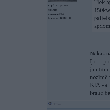
Tiek a
Kopš:
06. Apr 2003
150kw.
No:
Rīga
Ziņojumi:
3995
paliels
Braucu ar:
BITURBO
apdomā
Nekas na
Ļoti rpo
jau tīte
nozīmē f
KIA vai
brauc b
Offline