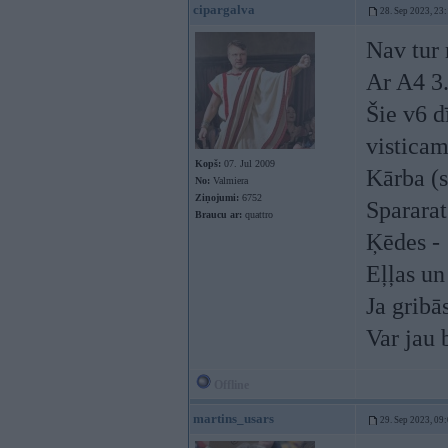
cipargalva
28. Sep 2023, 23
Nav tur 
Ar A4 3.
Šie v6 d
visticam
Kopš:
07. Jul 2009
Kārba (
No:
Valmiera
Ziņojumi:
6752
Spararat
Braucu ar:
quattro
Ķēdes - 
Eļļas un
Ja gribā
Var jau 
Offline
martins_usars
29. Sep 2023, 09