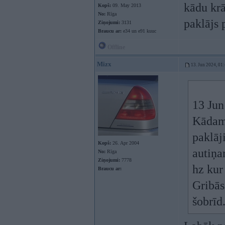
kādu krā
Kopš:
09. May 2013
No:
Rīga
paklājs 
Ziņojumi:
3131
Braucu ar:
e34 un e91 kuuc
Offline
Mizx
13. Jun 2024, 01
13 Jun
Kādam 
paklāj
Kopš:
26. Apr 2004
autiņa
No:
Rīga
Ziņojumi:
7778
hz kur
Braucu ar:
Gribās 
šobrīd