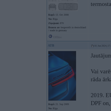
termosta
Kopš:
13. Oct 2008
No:
Rīga
Ziņojumi:
870
Braucu ar:
hergestellt in deutschland
/ made in germany
Offline
ATB
10. Jun 2024, 17
Jautāju
Vai varē
rāda ārk
2019. E
DPF on,
Kopš:
21. Sep 2009
No:
Rīga