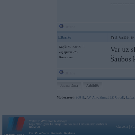
----------
Offline
Elbarto
15. Jun 2024, 19
Kopš:
25. Nov 2013
Var uz s
Ziņojumi:
225
Šaubos k
Braucu ar:
Offline
Jauna tēma
Atbildēt
Moderatori:
968-jk
,
AV
,
AiwaShuraLLP
,
GirtzB
,
Lafter
Vortāls BMWPower.lv darbojas
kopš 2002. gada 14. maija. Tas nav auto klubs un nav saistīts ar
Galvena
|
Fo
BMW AG.
Par BMWPower
|
Kontakti
|
Reklāma