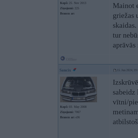
Kopš:
25. Nov 2013
Mainot e
Ziņojumi:
225
griežas 
Braucu ar:
skaidas.
tur nebū
aprāvās 
Offline
Sancix
15. Jun 2024, 19
Izskrūvē
sabeidz 
vītni/pi
Kopš:
03. May 2008
metinam
Ziņojumi:
7067
Braucu ar:
e36
atbilstoš