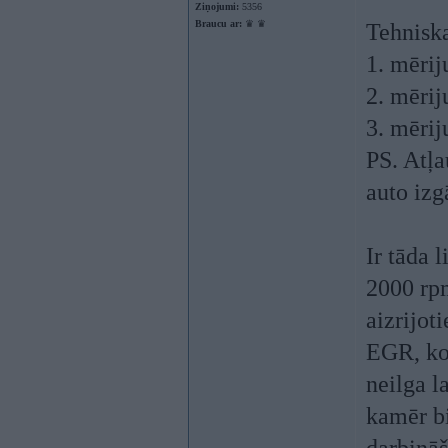
Ziņojumi:
5356
Braucu ar:
♛ ♛
Tehniska
1. mērij
2. mērij
3. mērij
PS. Atļa
auto izg
Ir tāda 
2000 rpm
aizrijot
EGR, ko 
neilga l
kamēr bi