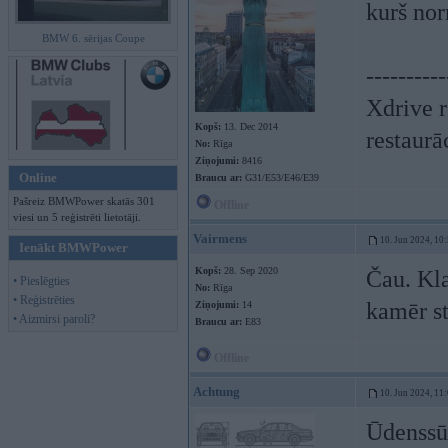
kurš nor
BMW 6. sērijas Coupe
----------
Xdrive r
Kopš:
13. Dec 2014
restaurā
No:
Rīga
Ziņojumi:
8416
Online
Braucu ar:
G31/E53/E46/E39
Pašreiz BMWPower skatās 301
Offline
viesi un 5 reģistrēti lietotāji.
Vairmens
10. Jun 2024, 10
Ienākt BMWPower
Kopš:
28. Sep 2020
Čau. Kl
• Pieslēgties
No:
Rīga
• Reģistrēties
kamēr st
Ziņojumi:
14
• Aizmirsi paroli?
Braucu ar:
E83
Offline
Achtung
10. Jun 2024, 11
Ūdenssūk