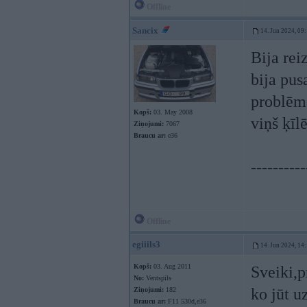
Offline
Sancix
14. Jun 2024, 09
Bija rei
bija pus
problēma
Kopš:
03. May 2008
viņš ķīl
Ziņojumi:
7067
Braucu ar:
e36
----------
Offline
egiiils3
14. Jun 2024, 14
Kopš:
03. Aug 2011
Sveiki,p
No:
Ventspils
ko jūt u
Ziņojumi:
182
Braucu ar:
F11 530d,e36