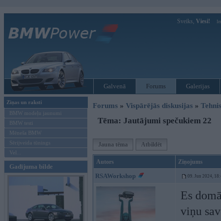
Sveiks,
Viesi!
Ie
Galvenā
Forums
Galerijas
Ziņas un raksti
Forums
»
Vispārējās diskusijas
»
Tehnis
BMW modeļu jaunumi
Tēma: Jautājumi spečukiem 22
BMW testi
Mēneša BMW
Sērijveida tūnings
Jauna tēma
Atbildēt
Vel...
Autors
Ziņojums
Gadījuma bilde
RSAWorkshop
09. Jun 2024, 18
Es domāj
viņu sav