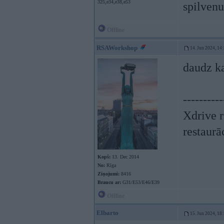
325,e34,e38,e53
spilvenu
Offline
RSAWorkshop
14. Jun 2024, 14
daudz ka
----------
Xdrive r
restaurā
Kopš:
13. Dec 2014
No:
Rīga
Ziņojumi:
8416
Braucu ar:
G31/E53/E46/E39
Offline
Elbarto
15. Jun 2024, 18