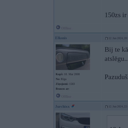
150zs ir
Offline
Elksnis
12. Jun 2024, 20
Bij te k
atslēgu..
Kopš:
18. Mar 2008
Pazuduši
No:
Rīga
Ziņojumi:
1583
Braucu ar:
Offline
Jurchixx
12. Jun 2024, 22