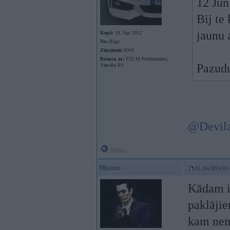
12 Jun
Bij te
jaunu a
Kopš:
19. Apr 2012
No:
Rīga
Ziņojumi:
8341
Braucu ar:
F32 M Performance,
Pazudu
Yamaha R1
@Devil
Offline
Mixzzz
13. Jun 2024, 01
Kādam ir
paklājie
kam nema