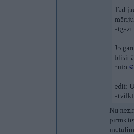
Tad ja
mēriju
atgāzu
Jo gan
blisin
auto
edit: 
atvilk
Nu nez,m
pirms te
mutulim 