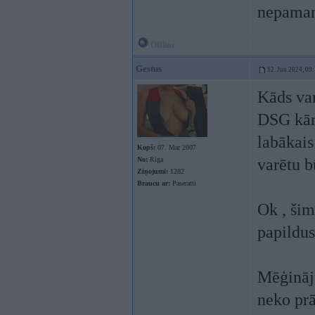
nepaman
Offline
Gestus
12. Jun 2024, 09
Kāds va
DSG kārb
labākais
Kopš:
07. Mar 2007
No:
Rīga
varētu b
Ziņojumi:
1282
Braucu ar:
Paseratti
Ok , šim
papildus
Mēģināju
neko prā