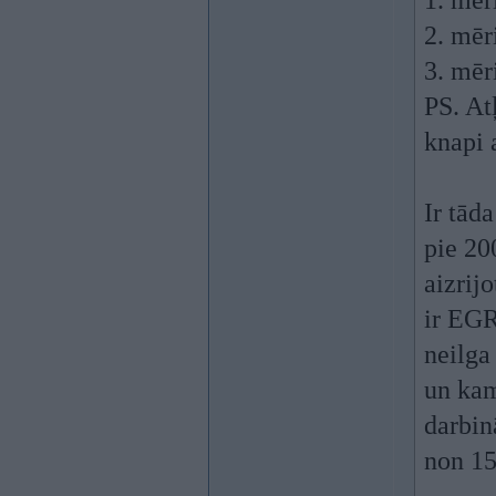
1. mēr
2. mēr
3. mēr
PS. At
knapi 
Ir tād
pie 20
aizrijo
ir EGR
neilga
un kam
darbin
non 15