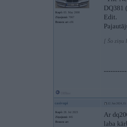
DQ381 (
Kopš:
03. May 2008
Edit.
Ziņojumi:
7067
Braucu ar:
e36
Pajautāj
[ Šo ziņu
----------
Offline
casivupi
12. Jun 2024, 15
Kopš:
28. Jul 2023
Ar dq200
Ziņojumi:
445
laba kār
Braucu ar: