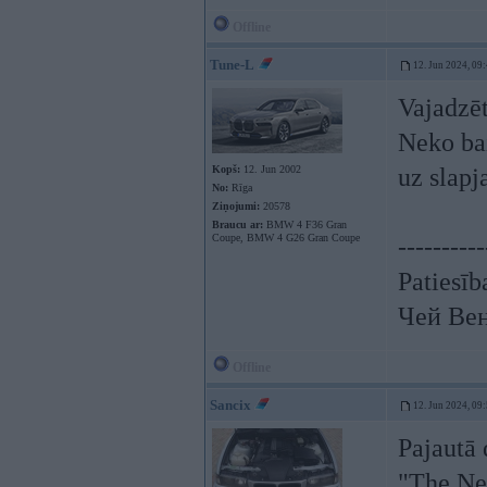
Offline
Tune-L
12. Jun 2024, 09
Vajadzēt
Neko bai
Kopš:
12. Jun 2002
uz slapj
No:
Rīga
Ziņojumi:
20578
Braucu ar:
BMW 4 F36 Gran
Coupe, BMW 4 G26 Gran Coupe
----------
Patiesīb
Чей Ве
Offline
Sancix
12. Jun 2024, 09
Pajautā 
"The Ne