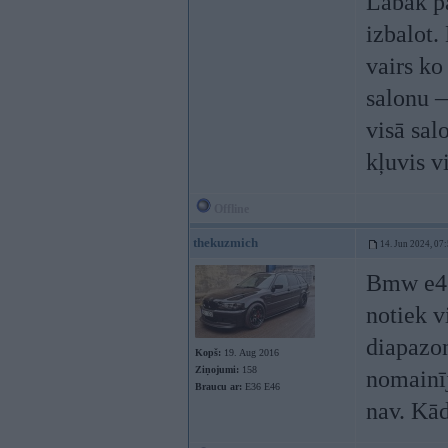
Labāk pa
izbalot.
vairs ko
salonu —
visā sal
kļuvis vi
Offline
thekuzmich
14. Jun 2024, 07
Bmw e46
notiek v
diapazon
Kopš:
19. Aug 2016
Ziņojumi:
158
nomainī
Braucu ar:
E36 E46
nav. Kād