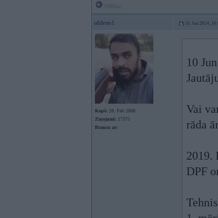
Offline
uldens1
10. Jun 2024, 18
10 Jun
Jautāj
Vai va
Kopš:
28. Feb 2008
Ziņojumi:
17375
rāda ā
Braucu ar:
2019. 
DPF o
Tehnis