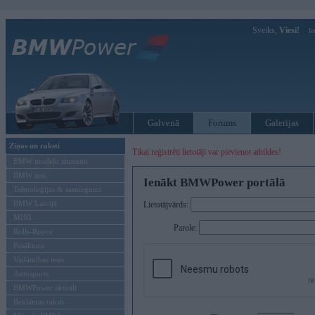
Sveiks,
Viesi!
Ie
Galvenā
Forums
Galerijas
Ziņas un raksti
Tikai reģistrēti lietotāji var pievienot atbildes!
BMW modeļu jaunumi
BMW testi
Ienākt BMWPower portālā
Tehnoloģijas & sasniegumi
BMW Latvijā
Lietotājvārds:
MINI
Parole:
Rolls-Royce
Pasākumi
Vadāmības tests
Autosports
BMWPower aktuāli
Reklāmas raksti