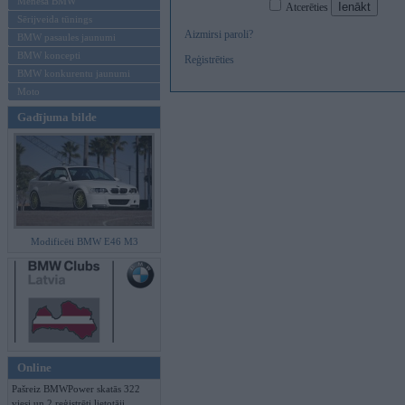
Mēneša BMW
Atcerēties
Sērijveida tūnings
Aizmirsi paroli?
BMW pasaules jaunumi
BMW koncepti
Reģistrēties
BMW konkurentu jaunumi
Moto
Gadījuma bilde
Modificēti BMW E46 M3
Online
Pašreiz BMWPower skatās 322
viesi un 2 reģistrēti lietotāji.