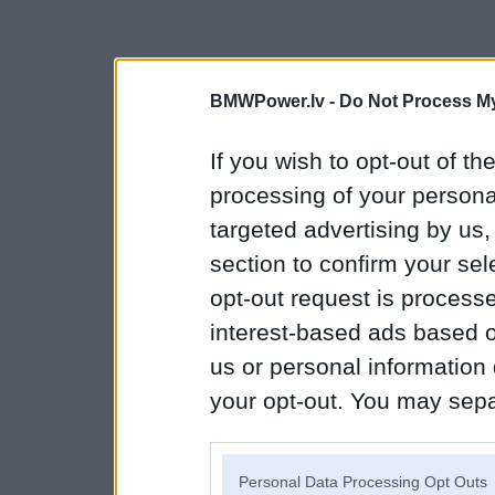
BMWPower.lv -
Do Not Process My
If you wish to opt-out of the
processing of your personal
targeted advertising by us
section to confirm your sel
opt-out request is proces
interest-based ads based o
us or personal information d
your opt-out. You may separ
disclosure of your personal
IAB’s list of downstream pa
Personal Data Processing Opt Outs