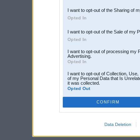
also be disclosed by us to 
I want to opt-out of the Sharing of 
Downstream Participants
th
Opted In
third parties.
I want to opt-out of the Sale of my 
Opted In
I want to opt-out of processing my 
Advertising.
Opted In
I want to opt-out of Collection, Use
of my Personal Data that Is Unrelat
it was collected.
Opted Out
CONFIRM
Data Deletion