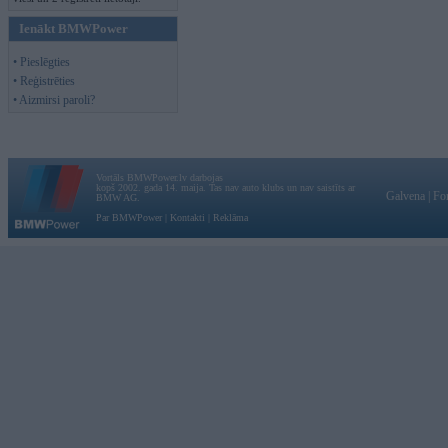
Ienākt BMWPower
• Pieslēgties
• Reģistrēties
• Aizmirsi paroli?
Vortāls BMWPower.lv darbojas
kopš 2002. gada 14. maija. Tas nav auto klubs un nav saistīts ar
Galvena
|
Fo
BMW AG.
Par BMWPower
|
Kontakti
|
Reklāma