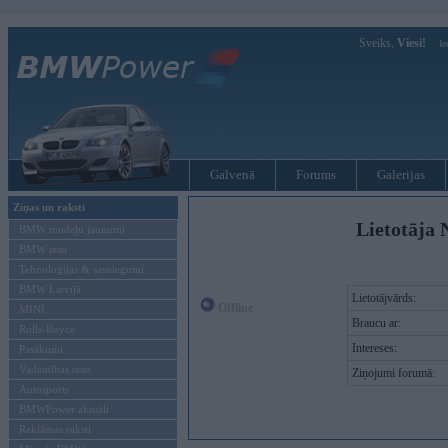
Sveiks,
Viesi!
Ie
Galvenā
Forums
Galerijas
Ziņas un raksti
Lietotāja 
BMW modeļu jaunumi
BMW testi
Tehnoloģijas & sasniegumi
BMW Latvijā
Lietotājvārds:
Offline
MINI
Braucu ar:
Rolls-Royce
Intereses:
Pasākumi
Vadāmības tests
Ziņojumi forumā:
Autosports
BMWPower aktuāli
Reklāmas raksti