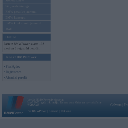
Mēneša BMW
Sērijveida tūnings
BMW pasaules jaunumi
BMW koncepti
BMW konkurentu jaunumi
Moto
Online
Pašreiz BMWPower skatās 198
viesi un 0 reģistrēti lietotāji.
Ienākt BMWPower
• Pieslēgties
• Reģistrēties
• Aizmirsi paroli?
Vortāls BMWPower.lv darbojas
kopš 2002. gada 14. maija. Tas nav auto klubs un nav saistīts ar
Galvena
|
Fo
BMW AG.
Par BMWPower
|
Kontakti
|
Reklāma