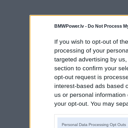
BMWPower.lv -
Do Not Process My
If you wish to opt-out of the
processing of your personal
targeted advertising by us
section to confirm your sel
opt-out request is proces
interest-based ads based o
us or personal information d
your opt-out. You may separ
disclosure of your personal
IAB’s list of downstream pa
Personal Data Processing Opt Outs