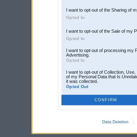
also be disclosed by us to 
I want to opt-out of the Sharing of 
Downstream Participants
th
Opted In
third parties.
I want to opt-out of the Sale of my 
Opted In
I want to opt-out of processing my 
Advertising.
Opted In
I want to opt-out of Collection, Use
of my Personal Data that Is Unrelat
it was collected.
Opted Out
CONFIRM
Data Deletion