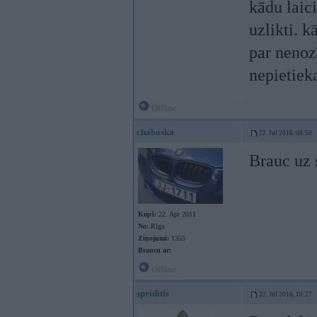
kādu laic
uzlikti. 
par nenoz
nepietie
Offline
chaboska
22. Jul 2016, 08:50
Brauc uz 
Kopš:
22. Apr 2011
No:
Rīga
Ziņojumi:
1355
Braucu ar:
Offline
spriditis
22. Jul 2016, 10:27