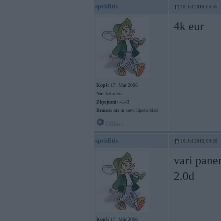
spriditis
16. Jul 2016, 04:45
4k eur
Kopš:
17. Mar 2006
No:
Valmiera
Ziņojumi:
4143
Braucu ar:
ar savu lāpstu blad
Offline
spriditis
16. Jul 2016, 09:28
vari pane
2.0d
Kopš:
17. Mar 2006