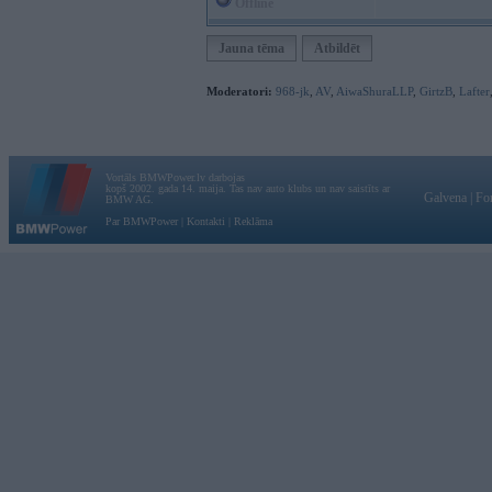
Offline
Jauna tēma
Atbildēt
Moderatori:
968-jk
,
AV
,
AiwaShuraLLP
,
GirtzB
,
Lafter
Vortāls BMWPower.lv darbojas
kopš 2002. gada 14. maija. Tas nav auto klubs un nav saistīts ar
Galvena
|
Fo
BMW AG.
Par BMWPower
|
Kontakti
|
Reklāma