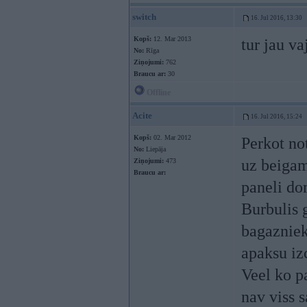
switch
16. Jul 2016, 13:30
Kopš:
12. Mar 2013
tur jau v
No:
Rīga
Ziņojumi:
762
Braucu ar:
30
Offline
Acite
16. Jul 2016, 15:24
Kopš:
02. Mar 2012
Perkot not
No:
Liepāja
uz beigam
Ziņojumi:
473
Braucu ar:
paneli do
Burbulis 
bagaznieka
apaksu izc
Veel ko p
nav viss s