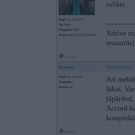
salikts
Kopš:
13. Dec 2014
------------
No:
Rīga
Ziņojumi:
8416
Xdrive re
Braucu ar:
G31/E53/E46/E39
restaurāc
Offline
Kaspman
16. Jul 2016, 13:23
Kopš:
03. Jul 2016
Arī meklē
Ziņojumi:
2
lūkai. Va
Braucu ar:
jāpārdod,
Accord ku
komplektā
Offline