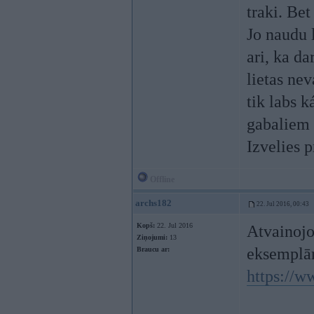
traki. Bet
Jo naudu 
ari, ka d
lietas nev
tik labs k
gabaliem 
Izvelies p
Offline
archs182
22. Jul 2016, 00:43
Kopš:
22. Jul 2016
Atvainojo
Ziņojumi:
13
eksemplā
Braucu ar:
https://w