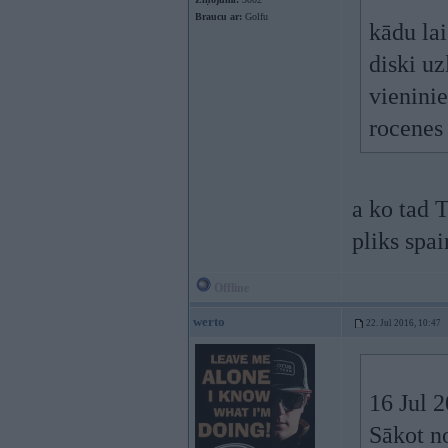
Braucu ar:
Golfu
kādu lai
diski uz
vienini
rocenes
a ko tad 
pliks spa
Offline
werto
22. Jul 2016, 10:47
16 Jul 
Sākot n