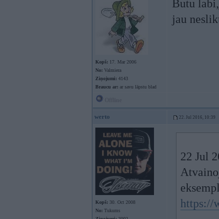
Butu labi
jau neslik
Kopš:
17. Mar 2006
No:
Valmiera
Ziņojumi:
4143
Braucu ar:
ar savu lāpstu blad
Offline
werto
22. Jul 2016, 10:39
22 Jul 
Atvaino
eksempl
https:/
Kopš:
30. Oct 2008
No:
Tukums
Ziņojumi:
3002