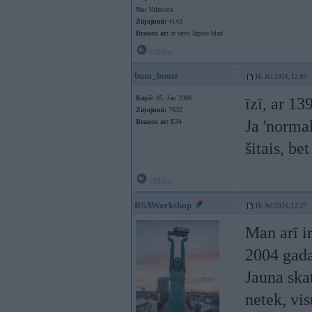
No:
Valmiera
Ziņojumi:
4143
Braucu ar:
ar savu lāpstu blad
Offline
bum_bumz
16. Jul 2016, 12:03
Kopš:
05. Jan 2006
īzī, ar 13
Ziņojumi:
7632
Ja 'normal
Braucu ar:
E34
šitais, be
Offline
RSAWorkshop
16. Jul 2016, 12:27
Man arī i
2004 gad
Jauna ska
netek, vis