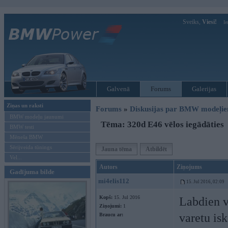
Sveiks,
Viesi!
Ie
Galvenā
Forums
Galerijas
Ziņas un raksti
Forums
»
Diskusijas par BMW modeļi
BMW modeļu jaunumi
Tēma: 320d E46 vēlos iegādāties
BMW testi
Mēneša BMW
Sērijveida tūnings
Jauna tēma
Atbildēt
Vel...
Autors
Ziņojums
Gadījuma bilde
mi4elis112
15. Jul 2016, 02:09
Kopš:
15. Jul 2016
Labdien v
Ziņojumi:
1
varetu is
Braucu ar: