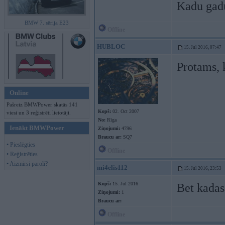
Kadu gadu
BMW 7. sērija E23
Offline
HUBLOC
15. Jul 2016, 07:47
Protams, 
Online
Pašreiz BMWPower skatās 141
Kopš:
02. Oct 2007
viesi un 3 reģistrēti lietotāji.
No:
Rīga
Ienākt BMWPower
Ziņojumi:
4796
Braucu ar:
SQ7
• Pieslēgties
Offline
• Reģistrēties
• Aizmirsi paroli?
mi4elis112
15. Jul 2016, 23:53
Kopš:
15. Jul 2016
Bet kadas
Ziņojumi:
1
Braucu ar:
Offline