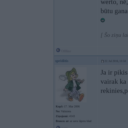
werto, nē
būtu gan
[ Šo ziņu l
Offline
spriditis
22. Jul 2016, 13:50
Ja ir piki
vairak ka
rekinies,p
Kopš:
17. Mar 2006
No:
Valmiera
Ziņojumi:
4143
Braucu ar:
ar savu lāpstu blad