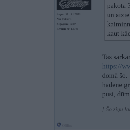
pakota 
un aizi
Kopš:
30. Oct 2008
No:
Tukums
kaimiņm
Ziņojumi:
3002
Braucu ar:
Golfu
kaut kād
Tas sarkan
https://w
domā šo.
hadene gr
pusi, dūm
[ Šo ziņu l
Offline