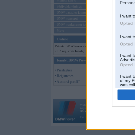
Mēneša BMW
Persona
Sērijveida tūnings
BMW pasaules jaunumi
I want t
BMW koncepti
Opted 
BMW konkurentu jaunumi
Moto
I want t
Online
Opted 
Pašreiz BMWPower skatās 93 viesi
un 2 reģistrēti lietotāji.
I want 
Advertis
Ienākt BMWPower
Opted 
• Pieslēgties
• Reģistrēties
I want t
of my P
• Aizmirsi paroli?
was col
Opted 
Vortāls BMWPower.lv darbojas
kopš 2002. gada 14. maija. Tas nav auto klubs
BMW AG.
Par BMWPower
|
Kontakti
|
Reklāma