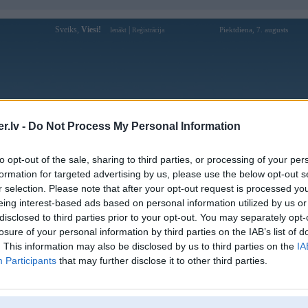
Sveiks,
Viesi!
|
Piektdiena, 7. augusts
Ienākt
Reģistrācija
Forums
Galerijas
Reģistrācija
Lietotāji
Meklētājs
.lv -
Do Not Process My Personal Information
Lietotāja Acite profils
to opt-out of the sale, sharing to third parties, or processing of your per
formation for targeted advertising by us, please use the below opt-out s
Pēdējo reizi manīts: 11. Apr 2019, 22:25
r selection. Please note that after your opt-out request is processed y
eing interest-based ads based on personal information utilized by us or
Lietotājvārds:
Acite
disclosed to third parties prior to your opt-out. You may separately opt-
Pilsēta:
Liepāja
losure of your personal information by third parties on the IAB’s list of
Ziņojumi forumā:
473
. This information may also be disclosed by us to third parties on the
IA
Participants
that may further disclose it to other third parties.
Pēdējie ziņojumi forumā
[
]