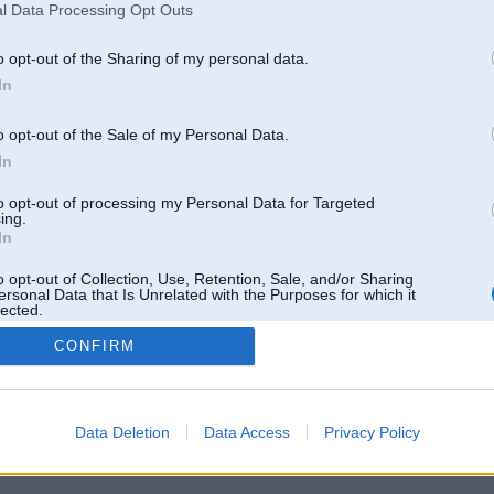
l Data Processing Opt Outs
o opt-out of the Sharing of my personal data.
In
o opt-out of the Sale of my Personal Data.
In
to opt-out of processing my Personal Data for Targeted
ing.
In
o opt-out of Collection, Use, Retention, Sale, and/or Sharing
ersonal Data that Is Unrelated with the Purposes for which it
lected.
Out
CONFIRM
 un nav saistīts ar
Galvena
|
Forums
|
Galerijas
|
Reģistrācija
|
Lietotaāji
|
Meklētājs
|
Reklā
Data Deletion
Data Access
Privacy Policy