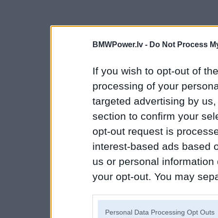
BMWPower.lv -
Do Not Process My
If you wish to opt-out of the
processing of your personal
targeted advertising by us
section to confirm your sel
opt-out request is proces
interest-based ads based o
us or personal information d
your opt-out. You may separ
disclosure of your personal
IAB’s list of downstream pa
Personal Data Processing Opt Outs