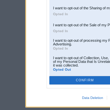
also be disclosed by us to 
I want to opt-out of the Sharing of 
Downstream Participants
th
Opted In
third parties.
I want to opt-out of the Sale of my 
Opted In
I want to opt-out of processing my 
Advertising.
Opted In
I want to opt-out of Collection, Use
of my Personal Data that Is Unrelat
it was collected.
Opted Out
CONFIRM
Data Deletion