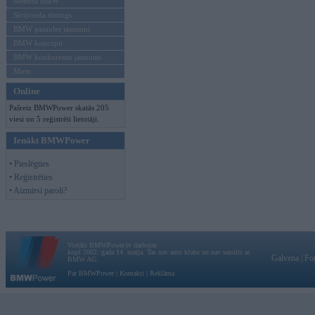
Mēneša BMW
Sērijveida tūnings
BMW pasaules jaunumi
BMW koncepti
BMW konkurentu jaunumi
Moto
Online
Pašreiz BMWPower skatās 205
viesi un 5 reģistrēti lietotāji.
Ienākt BMWPower
• Pieslēgties
• Reģistrēties
• Aizmirsi paroli?
Vortāls BMWPower.lv darbojas
kopš 2002. gada 14. maija. Tas nav auto klubs un nav saistīts ar
Galvena
|
Fo
BMW AG.
Par BMWPower
|
Kontakti
|
Reklāma