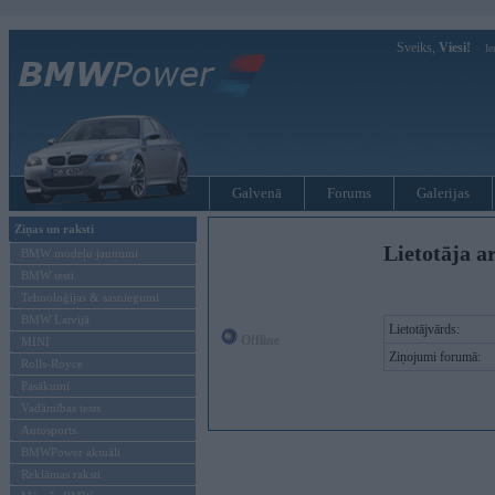
Sveiks,
Viesi!
Ie
Galvenā
Forums
Galerijas
Ziņas un raksti
Lietotāja a
BMW modeļu jaunumi
BMW testi
Tehnoloģijas & sasniegumi
BMW Latvijā
Lietotājvārds:
Offline
MINI
Ziņojumi forumā:
Rolls-Royce
Pasākumi
Vadāmības tests
Autosports
BMWPower aktuāli
Reklāmas raksti