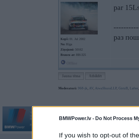
par 15Ls
----------
раз пошл
Kopš:
01. Jul 2002
No:
Rīga
Ziņojumi:
50162
Braucu ar:
HH-325
Offline
Jauna tēma
Atbildēt
Moderatori:
968-jk
,
AV
,
AiwaShuraLLP
,
GirtzB
,
Lafter
Vortāls BMWPower.lv darbojas
kopš 2002. gada 14. maija. Tas nav auto klubs un nav saistīts ar
BMWPower.lv -
Do Not Process My
Galvena
|
Fo
BMW AG.
Par BMWPower
|
Kontakti
|
Reklāma
If you wish to opt-out of the