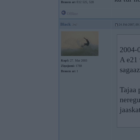
Braucu ar:
E12 525, 528
Offline
Black
24. Feb 2007, 09
2004-0
A e21 
Kopš:
27. Mar 2003
Ziņojumi:
1788
sagaaz
Braucu ar:
1
Tajaa 
neregu
jaaska