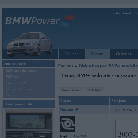
Sveiks,
Viesi!
Ie
Galvenā
Forums
Galerijas
Ziņas un raksti
Forums
»
Diskusijas par BMW modeļi
BMW modeļu jaunumi
Tēma: BMW sēdināts - sagāzums i
BMW testi
Mēneša BMW
Sērijveida tūnings
Jauna tēma
Atbildēt
Vel...
Autors
Ziņojums
Gadījuma bilde
Phasma
24. Feb 2007, 08
2007-0
Kopš:
11. May 2003