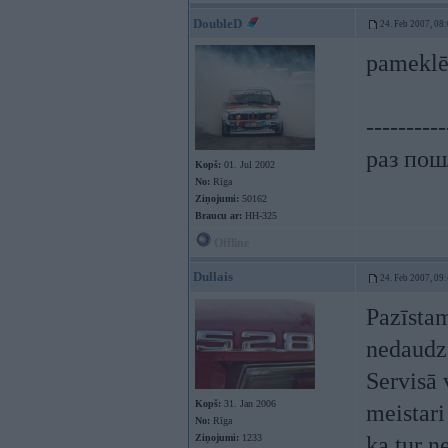
DoubleD
24. Feb 2007, 08
pameklē
----------
раз пошл
Kopš:
01. Jul 2002
No:
Rīga
Ziņojumi:
50162
Braucu ar:
HH-325
Offline
Dullais
24. Feb 2007, 09
Pazīstam
nedaudz 
Servisā 
Kopš:
31. Jan 2006
meistari
No:
Rīga
Ziņojumi:
1233
ka tur n