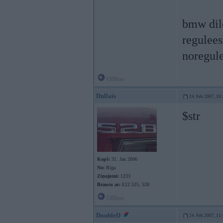
bmw dile
regulees
noregul
Offline
Dullais
24. Feb 2007, 10
$str
Kopš:
31. Jan 2006
No:
Rīga
Ziņojumi:
1233
Braucu ar:
E12 525, 528
Offline
DoubleD
24. Feb 2007, 11