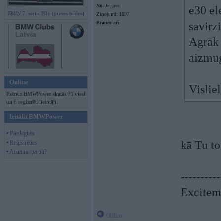
No:
Jelgava
e30 el
BMW 7. sērija F01 (preses bildes)
Ziņojumi:
1897
Braucu ar:
savirzi
Agrāk 
aizmug
Online
Vislie
Pašreiz BMWPower skatās 71 viesi
un 6 reģistrēti lietotāji.
Ienākt BMWPower
• Pieslēgties
kā Tu to
• Reģistrēties
• Aizmirsi paroli?
----------
Exciteme
Offline