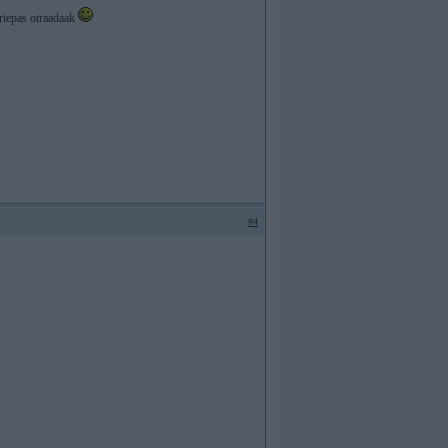
t riepas otraadaak
#4