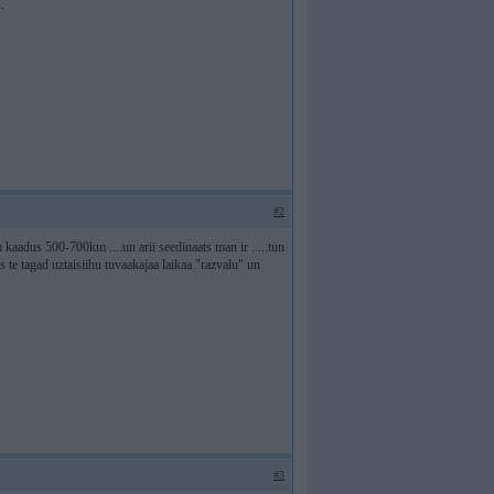
.
#2
 kaadus 500-700km ....un arii seedinaats man ir .....tun
s te tagad uztaisiihu tuvaakajaa laikaa "razvalu" un
#3