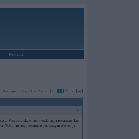
Reklāma
26 ziņojumi • Lapa 1 no 2 •
|«
«
1
2
»
»|
#1
iekšu. Viss būtu ok, ja vien neēstu riepu iekšmalas, kas
kādi 700km un riepu iekšmalas jau diezgan izēstas, ja