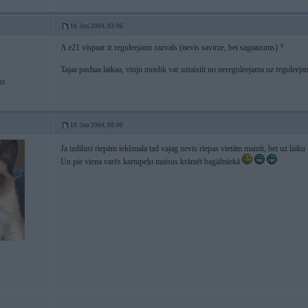
18. Jun 2004, 03:06
A e21 vispaar ir reguleejams razvals (nevis savirze, bet sagaazums) ?
Tajaa pashaa laikaa, vinju moshk var uztaisiit no nereguleejama uz reguleejam
03
18. Jun 2004, 08:00
Ja izdilusi riepām iekšmala tad vajag nevis riepas vietām mainīt, bet uz laik
Un pie viena varēs kartupeļu maisus krāmēt bagāžniekā