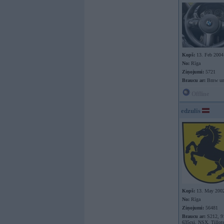
Kopš:
13. Feb 2004
No:
Rīga
Ziņojumi:
5721
Braucu ar:
Bmw un
Offline
edzulis
Kopš:
13. May 200
No:
Rīga
Ziņojumi:
56481
Braucu ar:
S212, 9
635csi, NSX, Tillot