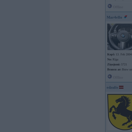
Offline
Mar4ello
Kopš:
13. Feb 2004
No:
Rīga
Ziņojumi:
5721
Braucu ar:
Bmw un
Offline
edzulis