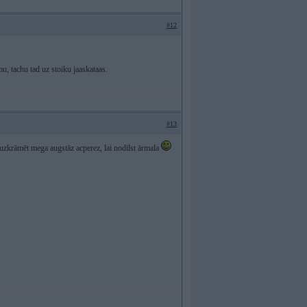
#12
u, tachu tad uz stoiku jaaskataas.
#13
u uzkrāmēt mega augstāz acperez, lai nodilst ārmala