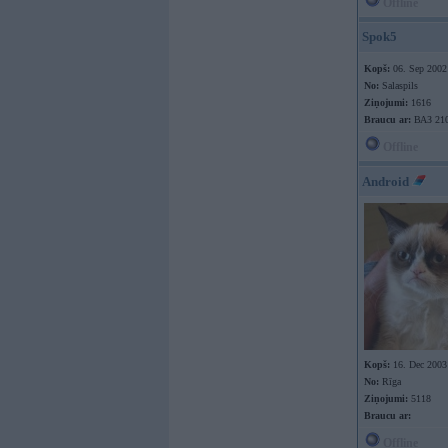
Offline
Spok5
Kopš:
06. Sep 2002
No:
Salaspils
Ziņojumi:
1616
Braucu ar:
ВАЗ 21
Offline
Android
Kopš:
16. Dec 2003
No:
Rīga
Ziņojumi:
5118
Braucu ar:
Offline