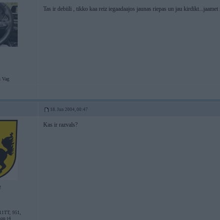
Tas ir debiili , tikko kaa reiz iegaadaajos jaunas riepas un jau kirdikt...jaame
 Vag
18. Jun 2004, 00:47
Kas ir razvals?
2
11TT, 951,
son t4