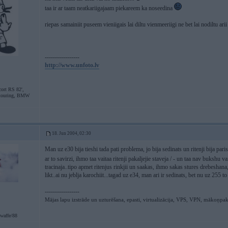
taa ir ar taam neatkariigajaam piekareem ka noseedina
riepas samainiit puseem vieniigais lai diltu vienmeeriigi ne bet lai nodiltu ari
-----------------
http://www.unfoto.lv
ort RS 82',
touring, BMW
18. Jun 2004, 02:30
Man uz e30 bija tieshi tada pati problema, jo bija sedinats un ritenji bija par
ar to savirzi, ihmo taa vaitaa ritenji pakaljejie staveja / - un taa nav bukshu v
tracinaja..tipo apmet ritenjus rinkjii un saakas, ihmo sakas stures drebeshana,
likt..ai nu jeblja karochiit...tagad uz e34, man ari ir sedinats, bet nu uz 255 t
-----------------
Mājas lapu izstrāde un uzturēšana, epasti, virtualizācija, VPS, VPN, mākoņpa
waffe/88