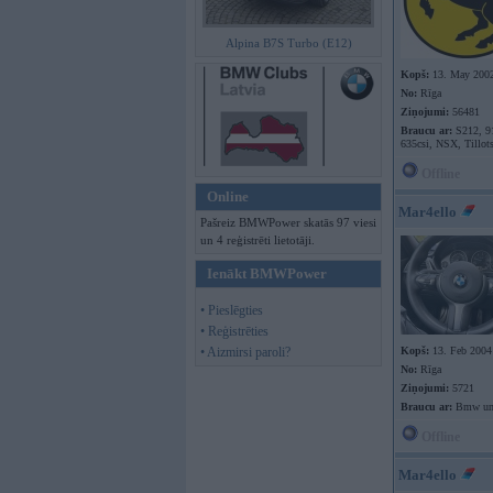
Alpina B7S Turbo (E12)
Kopš:
13. May 200
No:
Rīga
Ziņojumi:
56481
Braucu ar:
S212, 9
635csi, NSX, Tillot
Offline
Online
Mar4ello
Pašreiz BMWPower skatās 97 viesi
un 4 reģistrēti lietotāji.
Ienākt BMWPower
• Pieslēgties
• Reģistrēties
• Aizmirsi paroli?
Kopš:
13. Feb 2004
No:
Rīga
Ziņojumi:
5721
Braucu ar:
Bmw un
Offline
Mar4ello