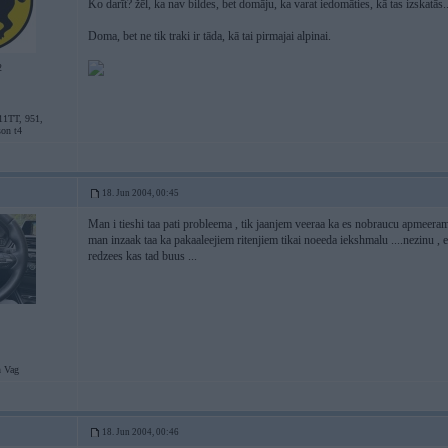
Ko darīt? žēl, ka nav bildes, bet domāju, ka varat iedomāties, kā tas izskatās..
Doma, bet ne tik traki ir tāda, kā tai pirmajai alpinai.
2
11TT, 951,
son t4
18. Jun 2004, 00:45
Man i tieshi taa pati probleema , tik jaanjem veeraa ka es nobraucu apmeeram
man inzaak taa ka pakaaleejiem ritenjiem tikai noeeda iekshmalu ....nezinu , e
redzees kas tad buus ...
 Vag
18. Jun 2004, 00:46