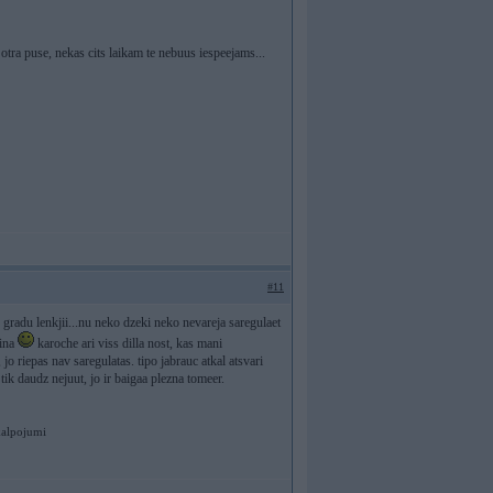
i otra puse, nekas cits laikam te nebuus iespeejams...
#11
is gradu lenkjii...nu neko dzeki neko nevareja saregulaet
aina
karoche ari viss dilla nost, kas mani
 jo riepas nav saregulatas. tipo jabrauc atkal atsvari
o tik daudz nejuut, jo ir baigaa plezna tomeer.
kalpojumi