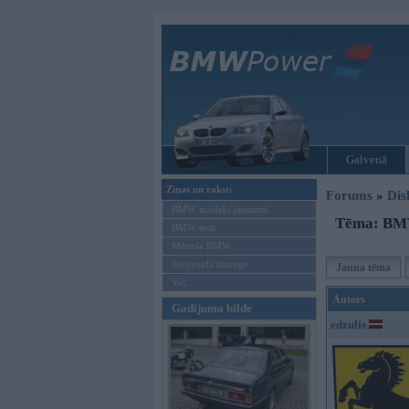
Galvenā
Ziņas un raksti
Forums
»
Dis
BMW modeļu jaunumi
Tēma: BMW 
BMW testi
Mēneša BMW
Sērijveida tūnings
Jauna tēma
Vel...
Autors
Gadījuma bilde
edzulis