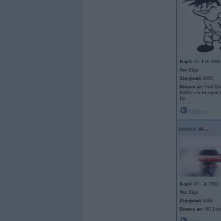
Kopš:
25. Feb 2004
No:
Rīga
Ziņojumi:
2093
Braucu ar:
Ford Esc
BMW e46 M-Sport 
I3s
Offline
noisex
Kopš:
07. Jul 2002
No:
Rīga
Ziņojumi:
6065
Braucu ar:
M5 Luft