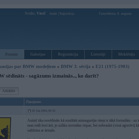
Sveiks,
Viesi!
|
Ceturtdiena, 6. augusts
Ienākt
Reģistrācija
Forums
Galerijas
Reģistrācija
Lietotāji
Meklētājs
kusijas par BMW modeļiem
»
BMW 3. sērija
»
E21 (1975-1983)
sēdināts - sagāzums izmainās.., ko darīt?
Atbildēt
Ziņojums
18. Jun 2004, 00:42
Autiņš tika nosēdināts kā rezultātā aizmugurējie riteņi ir tākā formulām - uz 
man reāli besī ārā, jo uzliku normālas riepas, bet nobraukti (visai agresīvi) 
salīdzina ar ārmalu.