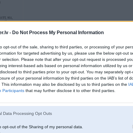
2
11TT, 951,
son t4
.lv -
Do Not Process My Personal Information
18. Jun 2004, 00:48
to opt-out of the sale, sharing to third parties, or processing of your per
Vot es nezinu , bet ja jau pa velti ta var meegjinaat moshka paliidzees ar , a 
formation for targeted advertising by us, please use the below opt-out s
shkjibii staav...
r selection. Please note that after your opt-out request is processed y
eing interest-based ads based on personal information utilized by us or
disclosed to third parties prior to your opt-out. You may separately opt-
losure of your personal information by third parties on the IAB’s list of
. This information may also be disclosed by us to third parties on the
IA
Participants
that may further disclose it to other third parties.
 Vag
18. Jun 2004, 00:49
l Data Processing Opt Outs
Principaa es domaaju ka pa piec kapeik labaak butu jaabuut .....
nez...ta j
o opt-out of the Sharing of my personal data.