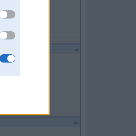
#9
au maniis .....
#10