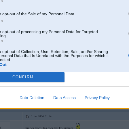
In
o opt-out of the Sale of my Personal Data.
In
 Vag
to opt-out of processing my Personal Data for Targeted
ing.
In
18. Jun 2004, 00:49
o opt-out of Collection, Use, Retention, Sale, and/or Sharing
ersonal Data that Is Unrelated with the Purposes for which it
lected.
Principaa es domaaju ka pa piec kapeik labaak butu jaabuut .....
nez...ta j
Out
CONFIRM
Data Deletion
Data Access
Privacy Policy
 Vag
18. Jun 2004, 01:54
nu nez vechi tas diez vai ko liidzees...