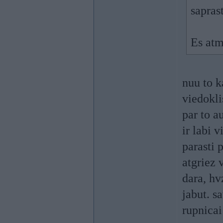
sapras
Es atm
nuu to k
viedokli
par to a
ir labi 
parasti 
atgriez 
dara, hv
jabut. s
rupnicai