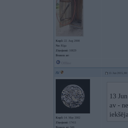
Kopš:
22. Aug 2008
No:
Rīga
Ziņojumi:
10829
Braucu ar:
Offline
AV
13. Jun 2015, 00
13 Jun
av - n
iekšēja
Kopš:
14. May 2002
Ziņojumi:
17411
Braucu ar:
500