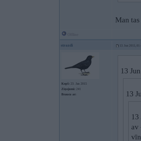
Man tas 
Offline
strazdi
13. Jun 2015, 01
13 Jun
Kopš:
23. Jan 2015
Ziņojumi:
241
13 Ju
Braucu ar:
13 
av 
vīn