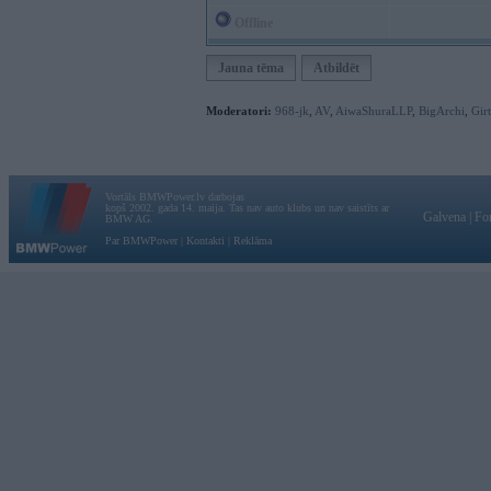
Offline
Jauna tēma
Atbildēt
Moderatori:
968-jk
,
AV
,
AiwaShuraLLP
,
BigArchi
,
Gir
Vortāls BMWPower.lv darbojas
kopš 2002. gada 14. maija. Tas nav auto klubs un nav saistīts ar
Galvena
|
Fo
BMW AG.
Par BMWPower
|
Kontakti
|
Reklāma