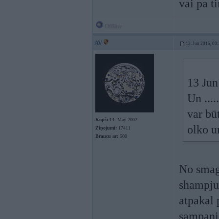
vai pa ti
Offline
AV
13. Jun 2015, 00
13 Jun
Un ...
var bū
Kopš:
14. May 2002
olko u
Ziņojumi:
17411
Braucu ar:
500
No smag
shampjus
atpakal 
sampanie