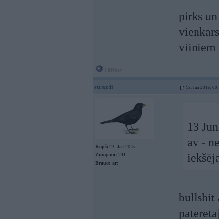
pirks un
vienkars
viiniem 
Offline
strazdi
13. Jun 2015, 00
13 Jun
av - n
Kopš:
23. Jan 2015
iekšēja
Ziņojumi:
241
Braucu ar:
bullshit
patereta