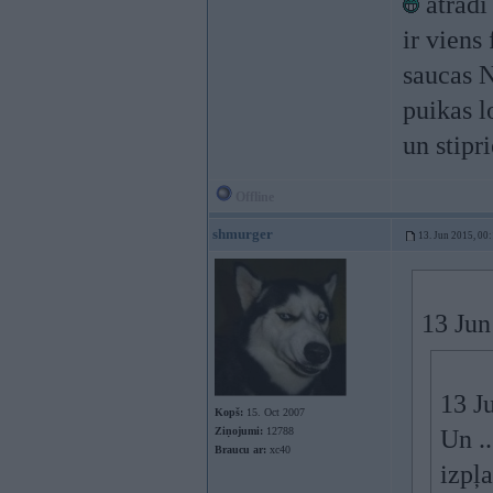
atradi 
ir viens
saucas
puikas l
un stipr
Offline
shmurger
13. Jun 2015, 00
13 Jun
13 J
Kopš:
15. Oct 2007
Ziņojumi:
12788
Un ..
Braucu ar:
xc40
izpļ