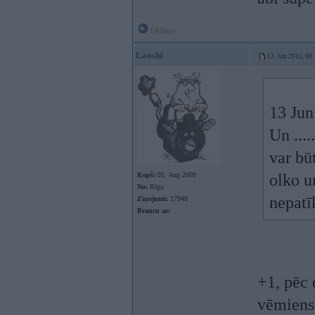
Offline
Laoshi
13. Jun 2015, 00
13 Jun
Un ...
var bū
Kopš:
01. Aug 2009
olko u
No:
Rīga
nepatī
Ziņojumi:
17948
Braucu ar:
+1, pēc 
vēmiens 