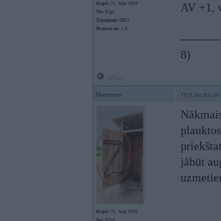
Kopš:
21. Mar 2004
AV +1, v
No:
Rīga
Ziņojumi:
6862
Braucu ar:
1.6
----------
8)
Offline
Marteens
13. Jun 2015, 00
Nākmais i
plauktos
priekšta
jābūt au
uzmetie
Kopš:
22. Aug 2008
No:
Rīga