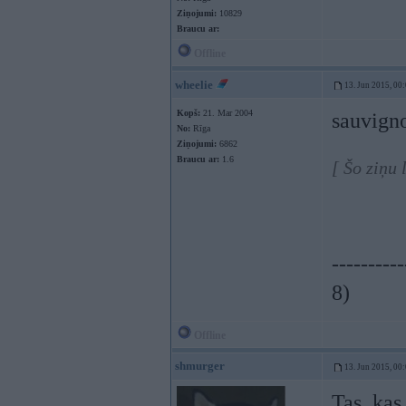
Ziņojumi:
10829
Braucu ar:
Offline
wheelie
13. Jun 2015, 00
Kopš:
21. Mar 2004
sauvign
No:
Rīga
Ziņojumi:
6862
Braucu ar:
1.6
[ Šo ziņu 
----------
8)
Offline
shmurger
13. Jun 2015, 00
Tas, kas