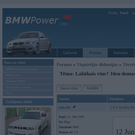
Sveiks,
Viesi!
Ie
Galvenā
Forums
Galerijas
Ziņas un raksti
Forums
»
Vispārējās diskusijas
»
Tērzē
BMW modeļu jaunumi
Tēma: Labākais vīns? Jūsu doma
BMW testi
Mēneša BMW
Sērijveida tūnings
Jauna tēma
Atbildēt
Vel...
Autors
Ziņojums
Gadījuma bilde
wheelie
13. Jun 2015, 00
Kopš:
21. Mar 2004
No:
Rīga
Ziņojumi:
6862
12 Jun
Braucu ar:
1.6