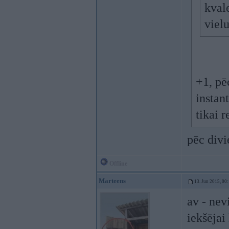
kval
viel
+1, pē
instan
tikai r
pēc div
Offline
Marteens
13. Jun 2015, 00
av - nev
iekšējai 