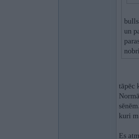
bull
un pa
paras
nobri
tāpēc 
Normāl
sēnēm.
kuri m
Es atm