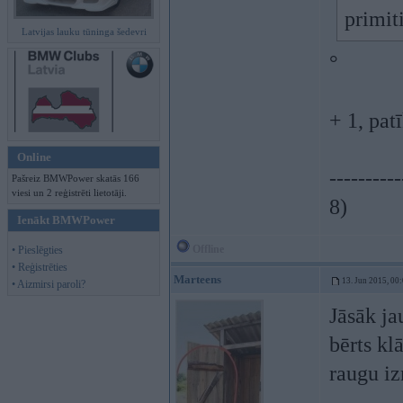
primit
Latvijas lauku tūninga šedevri
°
+ 1, pat
Online
----------
Pašreiz BMWPower skatās 166
viesi un 2 reģistrēti lietotāji.
8)
Ienākt BMWPower
Offline
• Pieslēgties
• Reģistrēties
Marteens
13. Jun 2015, 00
• Aizmirsi paroli?
Jāsāk ja
bērts kl
raugu i