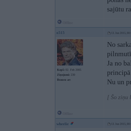
sajūtu r
Offline
o515
13. Jun 2015, 00
No sarka
pilnmutīg
Ja no ba
Kopš:
02. Feb 2005
principā
Ziņojumi:
230
Braucu ar:
Nu un p
[ Šo ziņu
Offline
wheelie
13. Jun 2015, 00