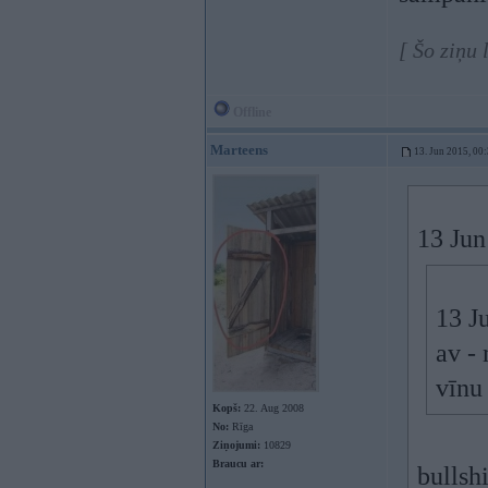
[ Šo ziņu 
Offline
Marteens
13. Jun 2015, 00
13 Jun
13 J
av - 
vīnu 
Kopš:
22. Aug 2008
No:
Rīga
Ziņojumi:
10829
Braucu ar:
bullsh