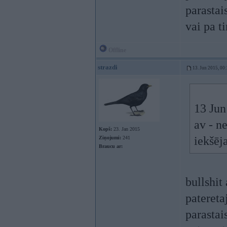
parastai
vai pa ti
Offline
strazdi
13. Jun 2015, 00
13 Jun
av - n
Kopš:
23. Jan 2015
iekšēja
Ziņojumi:
241
Braucu ar:
bullshit
patereta
parastai