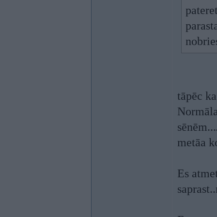
pateret
parast
nobries
tāpēc ka
Normālas
sēnēm...
metāa ko
Es atmet
saprast.