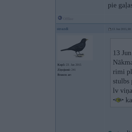
pie gaļa
Offline
strazdi
13. Jun 2015, 00
13 Jun
Nākmais
Kopš:
23. Jan 2015
rimi pl
Ziņojumi:
241
Braucu ar:
stulbs
lv viņ
ka