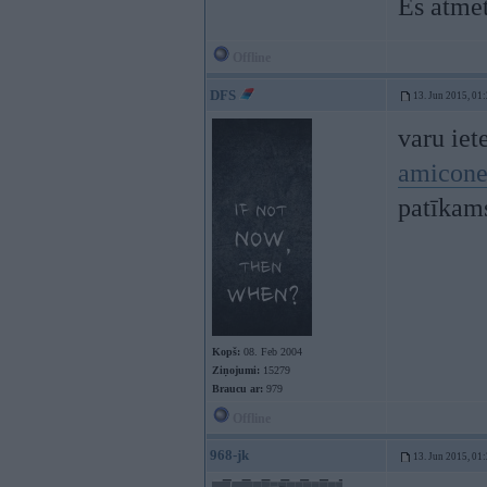
Es atmet
Offline
DFS
13. Jun 2015, 01
varu iet
amicone
patīkams
Kopš:
08. Feb 2004
Ziņojumi:
15279
Braucu ar:
979
Offline
968-jk
13. Jun 2015, 01