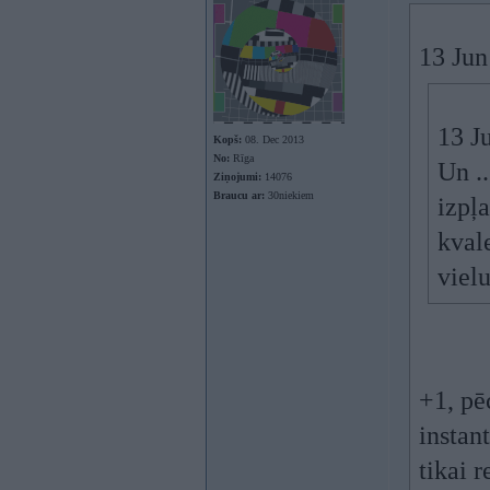
13 Jun
13 J
Kopš:
08. Dec 2013
No:
Rīga
Un ..
Ziņojumi:
14076
Braucu ar:
30niekiem
izpļ
kval
viel
+1, pē
instan
tikai r