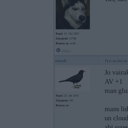
Kopš:
15. Oct 2007
Ziņojumi:
12788
Braucu ar:
xc40
Offline
strazdi
13. Jun 2015, 00
Jo vaira
AV +1
man gluz
Kopš:
23. Jan 2015
Ziņojumi:
241
Braucu ar:
mans lid
un clou
abi supe