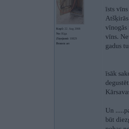
īsts vīn
Atšķirās
vīnogās 
Kopš:
22. Aug 2008
No:
Rīga
vīns. Ne
Ziņojumi:
10829
Braucu ar:
gadus tu
īsāk sak
degustēt
Kārsava
Un .....
būt diez
pohas ne