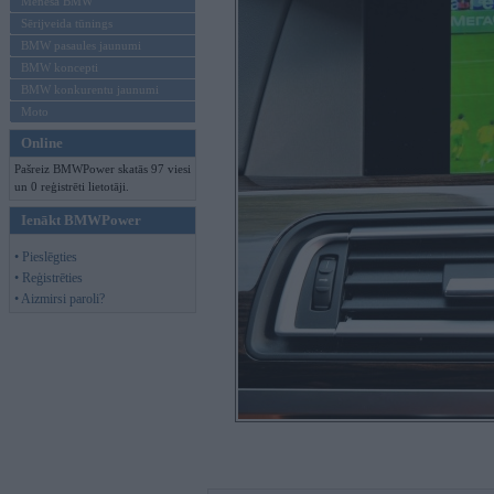
Mēneša BMW
Sērijveida tūnings
BMW pasaules jaunumi
BMW koncepti
BMW konkurentu jaunumi
Moto
Online
Pašreiz BMWPower skatās 97 viesi
un 0 reģistrēti lietotāji.
Ienākt BMWPower
• Pieslēgties
• Reģistrēties
• Aizmirsi paroli?