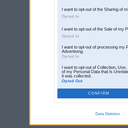
also be disclosed by us to 
I want to opt-out of the Sharing of 
Downstream Participants
th
Opted In
third parties.
I want to opt-out of the Sale of my 
Opted In
I want to opt-out of processing my 
Advertising.
Opted In
I want to opt-out of Collection, Use
of my Personal Data that Is Unrelat
it was collected.
Opted Out
CONFIRM
Data Deletion