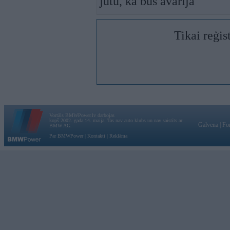
jutu, ka bus avarija
Tikai reģis
Vortāls BMWPower.lv darbojas
kopš 2002. gada 14. maija. Tas nav auto klubs un nav saistīts ar
Galvena
|
Fo
BMW AG.
Par BMWPower
|
Kontakti
|
Reklāma