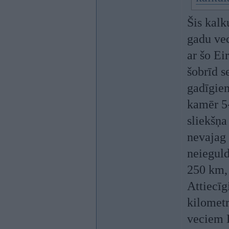
Šis kalk
gadu vec
ar šo Ei
šobrīd s
gadīgiem
kamēr 5-
sliekšņa
nevajag
neieguld
250 km, 
Attiecīg
kilometr
veciem 