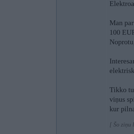
Elektro
Man par
100 EUR.
Noprotu,
Interesa
elektris
Tikko tu
viņus sp
kur piln
[ Šo ziņu