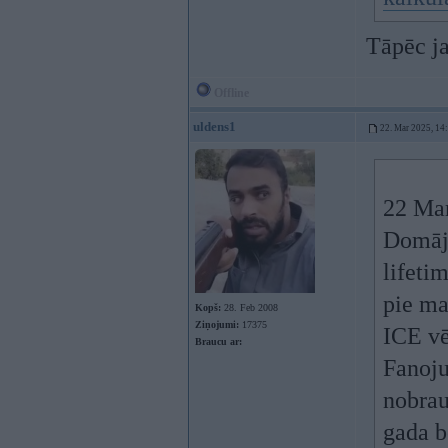
Tāpēc ja
Offline
uldens1
22. Mar 2025, 14
22 Ma
Domāju
lifeti
pie ma
Kopš:
28. Feb 2008
Ziņojumi:
17375
ICE vē
Braucu ar:
Fanoju
nobrau
gada b