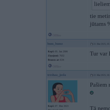
lieli
tie meti
jūtams 
Offline
bum_bumz
22. Mar 2025, 16
Kopš:
05. Jan 2006
Tur var 
Ziņojumi:
7632
Braucu ar:
E34
Offline
treshaa_josla
22. Mar 2025, 18
Pašiem n
Kopš:
07. Mar 2023
Tā ņemot