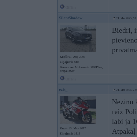
Offline
SilentShadow
21. Mar 2025, 18
Biedri, 
pievieno
privātm
Kopš:
01. Aug 2006
Ziņojumi:
840
Braucu ar:
Mokka-e & 3008Phev;
VespaPower
Offline
ezis_
21. Mar 2025, 22
Nezinu k
reiz Pol
labi ja
Kopš:
13. May 2017
Atpakaļ
Ziņojumi:
1419