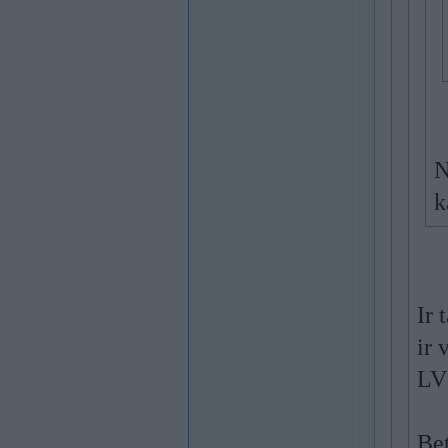
N
k
Ir 
ir 
LV 
Bet