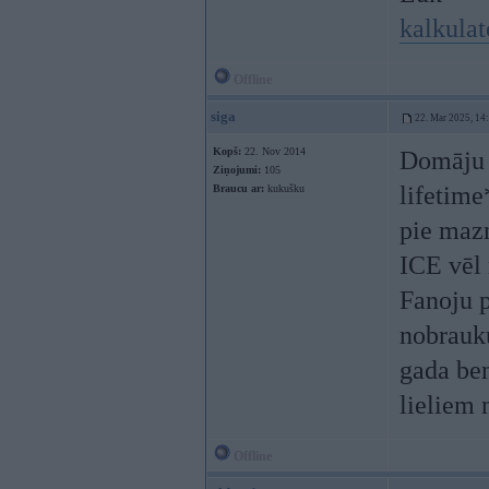
kalkulat
Offline
siga
22. Mar 2025, 14
Kopš:
22. Nov 2014
Domāju t
Ziņojumi:
105
lifetime
Braucu ar:
kukušku
pie maz
ICE vēl 
Fanoju p
nobrauku
gada ben
lieliem
Offline