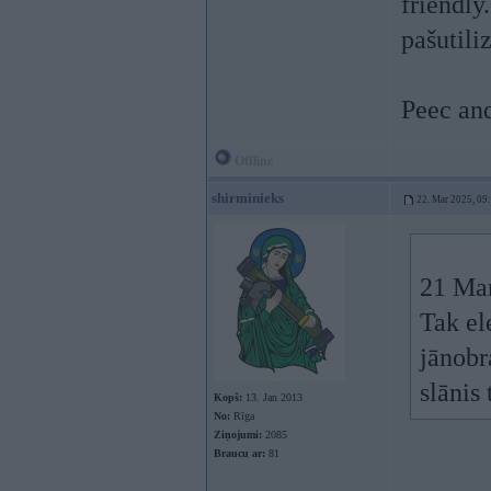
friendly
pašutiliz
Peec an
Offline
shirminieks
22. Mar 2025, 09
21 Ma
Tak el
jānobr
slānis
Kopš:
13. Jan 2013
No:
Rīga
Ziņojumi:
2085
Braucu ar:
81