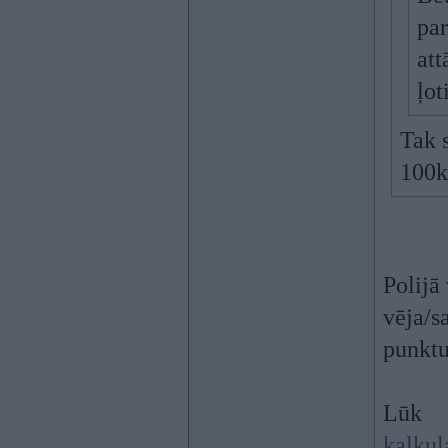
par
att
ļot
Tak s
100k
Polijā 
vēja/s
punkt
Lūk
kalkul