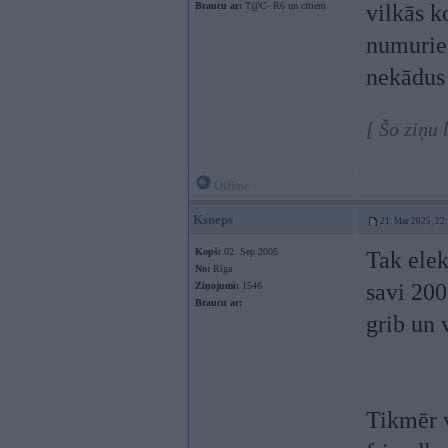
Braucu ar:
T@C- R6 un citiem
vilkās 
numuri
nekādus 
[ Šo ziņu
Offline
Ksneps
21. Mar 2025, 22
Kopš:
02. Sep 2005
Tak elek
No:
Rīga
savi 20
Ziņojumi:
1546
Braucu ar:
grib un 
Tikmēr v