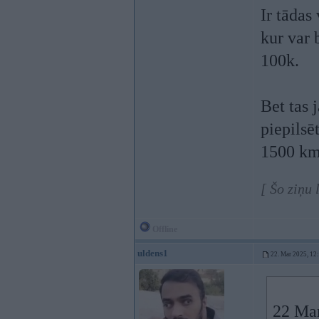
Ir tādas
kur var 
100k.
Bet tas 
piepilsē
1500 km,
[ Šo ziņu
Offline
uldens1
22. Mar 2025, 12
22 Ma