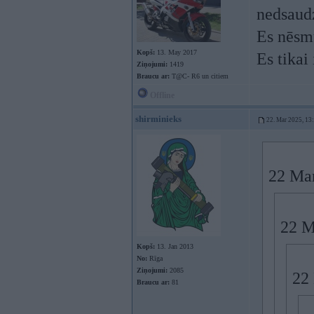
nedsaud
Es nēsm
Kopš:
13. May 2017
Es tikai
Ziņojumi:
1419
Braucu ar:
T@C- R6 un citiem
Offline
shirminieks
22. Mar 2025, 13
22 Ma
22 M
Kopš:
13. Jan 2013
No:
Rīga
Ziņojumi:
2085
22
Braucu ar:
81