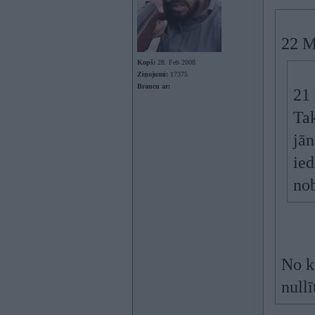
22 M
Kopš:
28. Feb 2008
Ziņojumi:
17375
Braucu ar:
21
Tak
jā
ied
no
No k
nullī