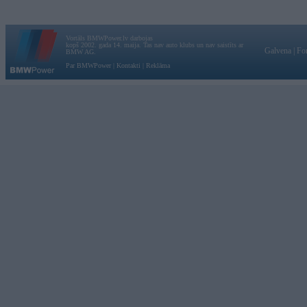
Vortāls BMWPower.lv darbojas
kopš 2002. gada 14. maija. Tas nav auto klubs un nav saistīts ar
Galvena
|
Fo
BMW AG.
Par BMWPower
|
Kontakti
|
Reklāma