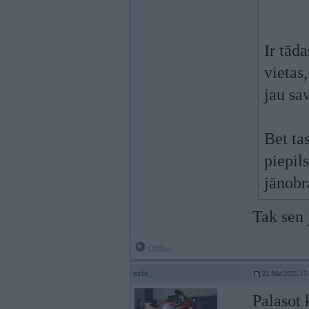
Ir tād
vietas,
jau sa
Bet tas
piepil
jānobr
Tak sen 
Offline
ezis_
22. Mar 2025, 13
Palasot 