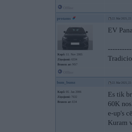
Offline
protams
22. Mar 2025, 22
EV Pan
----------
Kopš:
11. Nov 2005
Tradicio
Ziņojumi:
6334
Braucu ar:
NS7
Offline
bum_bumz
22. Mar 2025, 22
Kopš:
05. Jan 2006
Es tik b
Ziņojumi:
7632
60K nosk
Braucu ar:
E34
e-up's c
Kuram va