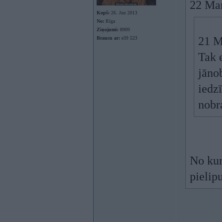
22 Ma
Kopš:
26. Jun 2013
No:
Rīga
Ziņojumi:
8909
21 M
Braucu ar:
e39 523
Tak 
jāno
iedzī
nobr
No kur
pielip