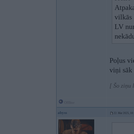
Atpaka
vilkās
LV nu
nekādu
Poļus vi
viņi sāk
[ Šo ziņu
Offline
abyss
22. Mar 2025, 10