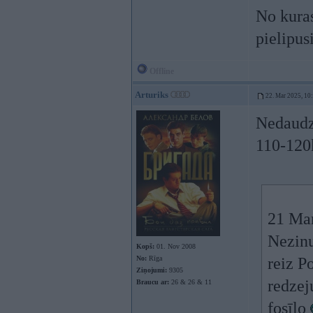
No kuras
pielipus
Offline
Arturiks
22. Mar 2025, 10
Nedaudz 
110-120
21 Ma
Nezinu
Kopš:
01. Nov 2008
No:
Rīga
reiz Po
Ziņojumi:
9305
redzej
Braucu ar:
26 & 26 & 11
fosīlo