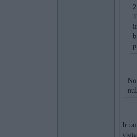
2
T
i
b
p
No 
nul
Ir tā
vieta