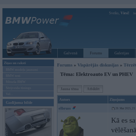
Sveiks,
Viesi!
Ie
Galvenā
Forums
Galerijas
Ziņas un raksti
Forums
»
Vispārējās diskusijas
»
Tērzē
BMW modeļu jaunumi
Tēma: Elektroauto EV un PHEV
BMW testi
Mēneša BMW
Sērijveida tūnings
Jauna tēma
Atbildēt
Vel...
Autors
Ziņojums
Gadījuma bilde
elbruss
20. Mar 2025, 21
Kā es sa
vēlēšanā