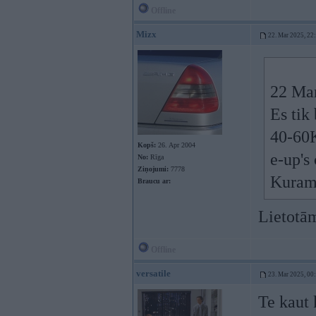
Offline
Mizx
22. Mar 2025, 22
22 Ma
Es tik
40-60K
Kopš:
26. Apr 2004
e-up's
No:
Rīga
Ziņojumi:
7778
Kuram 
Braucu ar:
Lietotām
Offline
versatile
23. Mar 2025, 00
Te kaut 