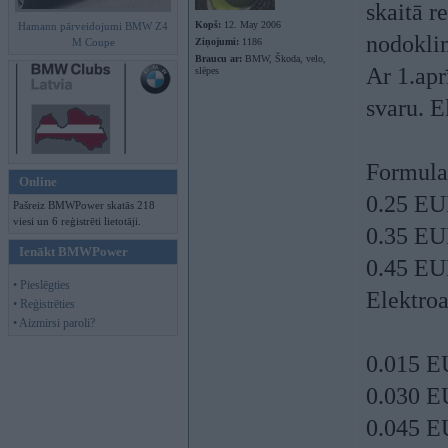
skaitā r
Kopš:
12. May 2006
Hamann pārveidojumi BMW Z4
nodokli
M Coupe
Ziņojumi:
1186
Braucu ar:
BMW, Škoda, velo,
Ar 1.apr
slēpes
svaru. E
Formula
Online
0.25 EU
Pašreiz BMWPower skatās 218
viesi un 6 reģistrēti lietotāji.
0.35 EU
Ienākt BMWPower
0.45 EU
• Pieslēgties
Elektro
• Reģistrēties
• Aizmirsi paroli?
0.015 E
0.030 E
0.045 E