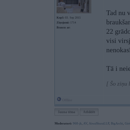
Tad nu v
Kopš:
03. Sep 2015
braukšan
Ziņojumi:
1714
Braucu ar:
22 grādo
visi vir
nenokasī
Tā i nei
[ Šo ziņu 
Offline
Jauna tēma
Atbildēt
Moderatori:
968-jk
,
AV
,
AiwaShuraLLP
,
BigArchi
,
Gir