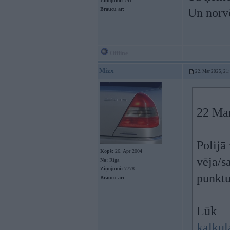
Ziņojumi:
741
Braucu ar:
Un norv
Offline
Mizx
22. Mar 2025, 21
22 Ma
Polijā 
Kopš:
26. Apr 2004
vēja/s
No:
Rīga
Ziņojumi:
7778
punkt
Braucu ar:
Lūk
kalkul