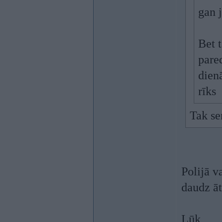
gan 
Bet t
pare
dien
rīks
Tak se
Polijā v
daudz ā
Lūk