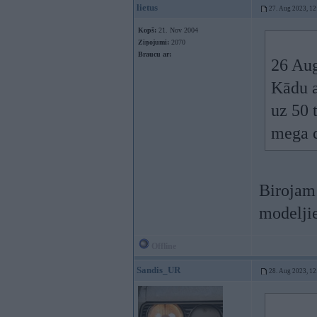
lietus
27. Aug 2023, 12
Kopš:
21. Nov 2004
Ziņojumi:
2070
Braucu ar:
26 Au
Kādu a
uz 50 
mega d
Birojam 
modeljie
Offline
Sandis_UR
28. Aug 2023, 12