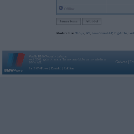
Offline
Jauna tēma
Atbildēt
Moderatori:
968-jk
,
AV
,
AiwaShuraLLP
,
BigArchi
,
Gir
Vortāls BMWPower.lv darbojas
kopš 2002. gada 14. maija. Tas nav auto klubs un nav saistīts ar
Galvena
|
Fo
BMW AG.
Par BMWPower
|
Kontakti
|
Reklāma