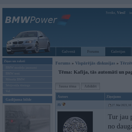
Sveiks,
Viesi!
Ie
Galvenā
Forums
Galerijas
Ziņas un raksti
Forums
»
Vispārējās diskusijas
»
Tērzē
BMW modeļu jaunumi
Tēma: Kafija, tās automāti un p
BMW testi
Mēneša BMW
Sērijveida tūnings
Jauna tēma
Atbildēt
Vel...
Autors
Ziņojums
Gadījuma bilde
AV
27. Mar 2023, 10
Tur jau 
no dauga