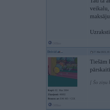
Tad tā a
veikalu,
maksāju
Uzraksti
Offline
Deivid
27. Mar 2023, 19
Tiešām k
pārskait
[ Šo ziņu
Kopš:
02. Mar 2004
Ziņojumi:
40692
Braucu ar:
E46 M3 / C5X
Offline