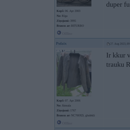
duper f
Kopš:
06. Apr 2003
No:
Rīga
Ziņojumi:
3995
Braucu ar:
BITURBO
Offline
Pufaix
27. Aug 2023, 09
Ir kkur 
trauku 
Kopš:
07. Apr 2006
No:
Jūrmala
Ziņojumi:
1767
Braucu ar:
NC700XD, gludekli
Offline