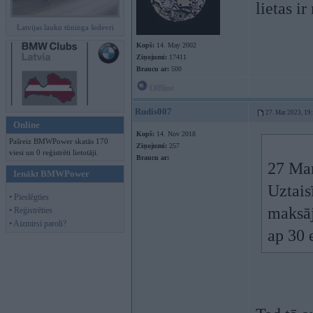
lietas ir
Latvijas lauku tūninga šedevri
Kopš:
14. May 2002
Ziņojumi:
17411
Braucu ar:
500
Offline
Rudis007
27. Mar 2023, 19
Online
Kopš:
14. Nov 2018
Pašreiz BMWPower skatās 170
Ziņojumi:
257
viesi un 0 reģistrēti lietotāji.
Braucu ar:
27 Ma
Ienākt BMWPower
Uztais
• Pieslēgties
maksāj
• Reģistrēties
• Aizmirsi paroli?
ap 30 