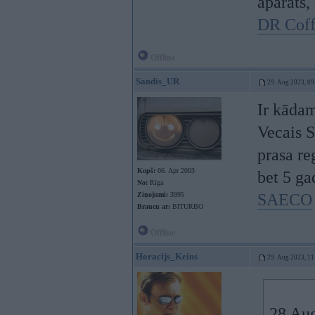
aparāts,
DR Coff
Offline
Sandis_UR
29. Aug 2023, 09
Ir kādam
Vecais S
prasa re
Kopš:
06. Apr 2003
bet 5 ga
No:
Rīga
Ziņojumi:
3995
SAECO
Braucu ar:
BITURBO
Offline
Horacijs_Keins
29. Aug 2023, 11
28 Au