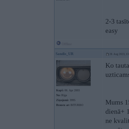
2-3 tasī
easy
Offline
Sandis_UR
28. Aug 2023, 13
Ko tauta
uzticams
Kopš:
06. Apr 2003
No:
Rīga
Ziņojumi:
3995
Mums 15 
Braucu ar:
BITURBO
dienā+ 1
ne kvali