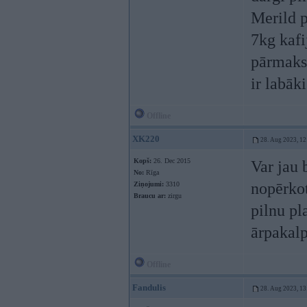
Merild p
7kg kafi
pārmaksā
ir labāk
Offline
XK220
28. Aug 2023, 12
Kopš:
26. Dec 2015
Var jau 
No:
Rīga
nopērkot
Ziņojumi:
3310
Braucu ar:
zirgu
pilnu pla
ārpakal
Offline
Fandulis
28. Aug 2023, 13