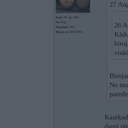
27 Au
Kopš:
06. Apr 2003
No:
Rīga
26 A
Ziņojumi:
3995
Braucu ar:
BITURBO
Kādu
biro
visā
Biroja
No mod
paredz
Kautkad 
dargi pi