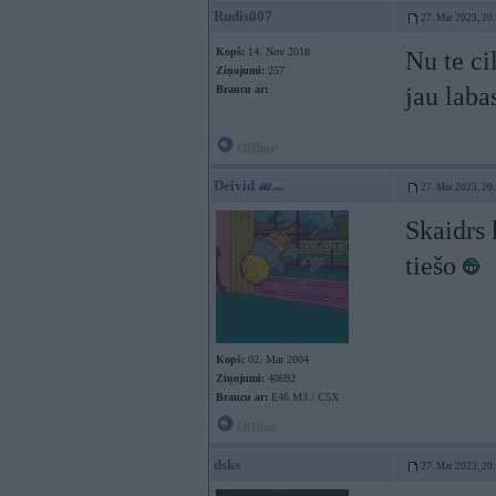
Rudis007
27. Mar 2023, 20
Kopš:
14. Nov 2018
Nu te ci
Ziņojumi:
257
jau laba
Braucu ar:
Offline
Deivid
27. Mar 2023, 20
Skaidrs 
tiešo
Kopš:
02. Mar 2004
Ziņojumi:
40692
Braucu ar:
E46 M3 / C5X
Offline
dsks
27. Mar 2023, 20