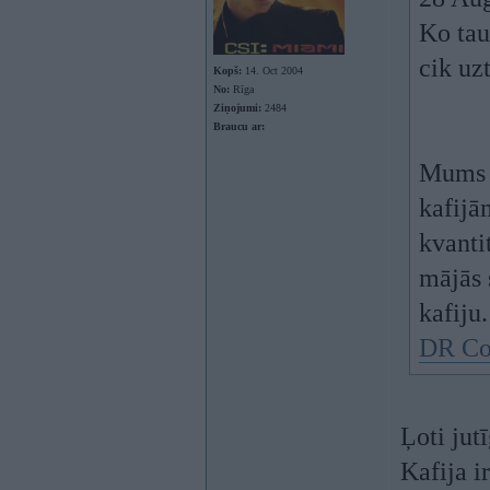
Ko taut
cik uz
Kopš:
14. Oct 2004
No:
Rīga
Ziņojumi:
2484
Braucu ar:
Mums 1
kafijā
kvantit
mājās 
kafiju.
DR Co
Ļoti jut
Kafija i