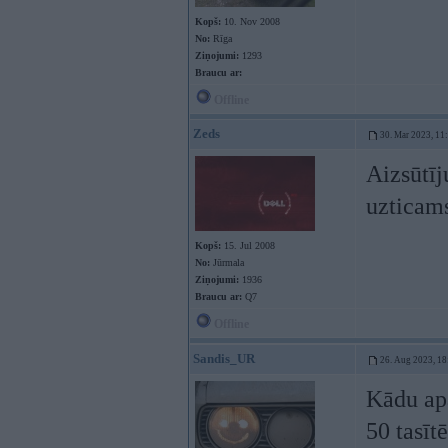
Kopš:
10. Nov 2008
No:
Rīga
Ziņojumi:
1293
Braucu ar:
Offline
Zeds
30. Mar 2023, 11
Aizsūtī
uzticams
Kopš:
15. Jul 2008
No:
Jūrmala
Ziņojumi:
1936
Braucu ar:
Q7
Offline
Sandis_UR
26. Aug 2023, 18
Kādu apa
50 tasī