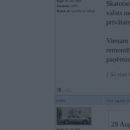
Kopš:
29. Nov 2004
Skatotie
Ziņojumi:
13929
valsts na
Braucu ar:
sipisnīku pi vuškom
privātais
Vienam p
remontēj
paņēmis 
[ Šo ziņu
Offline
toolis
28. Aug 2023, 13
28 Au
Kopš:
13. Jan 2016