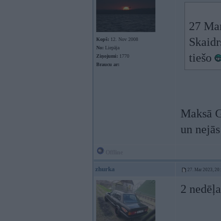
27 Mar
Skaidr
Kopš:
12. Nov 2008
No:
Liepāja
tiešo
Ziņojumi:
1770
Braucu ar:
Maksā G
un nejās
Offline
zhurka
27. Mar 2023, 20
2 nedēļa