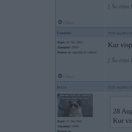
[ Šo ziņu 
Offline
Fandulis
28. Aug 2023, 13
Kopš:
29. Nov 2004
Kur visp
Ziņojumi:
13929
Braucu ar:
sipisnīku pi vuškom
[ Šo ziņu
Offline
kexxx
28. Aug 2023, 13
28 Au
Kur vi
Kopš:
12. Dec 2010
Ziņojumi:
14309
Braucu ar: