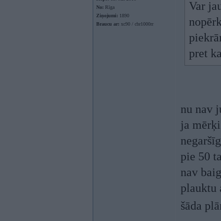
Var ja
No:
Rīga
Ziņojumi:
1890
nopērk
Braucu ar:
xc90 / cbr1000rr
piekrā
pret k
nu nav j
ja mērķi
negaršīg
pie 50 t
nav baig
plauktu a
šāda plā