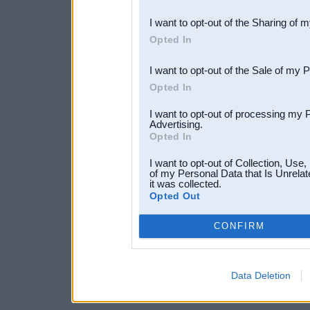
also be disclosed by us to 
I want to opt-out of the Sharing of 
Downstream Participants
th
Opted In
third parties.
I want to opt-out of the Sale of my 
Opted In
I want to opt-out of processing my 
Advertising.
Opted In
I want to opt-out of Collection, Use
of my Personal Data that Is Unrelat
it was collected.
Opted Out
CONFIRM
Data Deletion