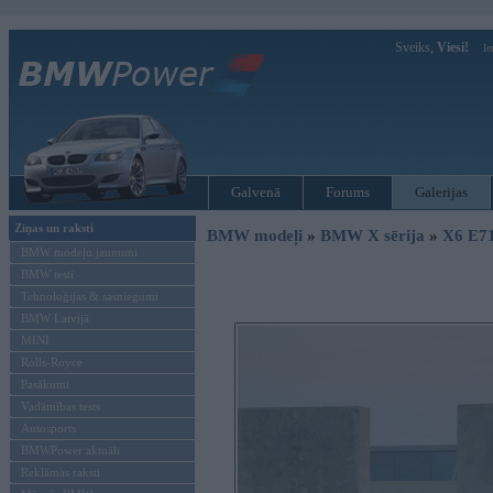
Sveiks,
Viesi!
Ie
Galvenā
Forums
Galerijas
Ziņas un raksti
BMW modeļi
»
BMW X sērija
»
X6 E7
BMW modeļu jaunumi
BMW testi
Tehnoloģijas & sasniegumi
BMW Latvijā
MINI
Rolls-Royce
Pasākumi
Vadāmības tests
Autosports
BMWPower aktuāli
Reklāmas raksti