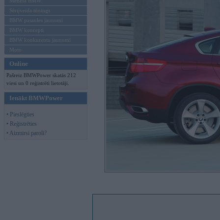
Mēneša BMW
Sērijveida tūnings
BMW pasaules jaunumi
BMW koncepti
BMW konkurentu jaunumi
Moto
Online
Pašreiz BMWPower skatās 212
viesi un 0 reģistrēti lietotāji.
Ienākt BMWPower
• Pieslēgties
• Reģistrēties
• Aizmirsi paroli?