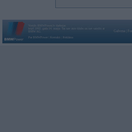
Vortāls BMWPower.lv darbojas
kopš 2002. gada 14. maija. Tas nav auto klubs un nav saistīts ar
Galvena
|
Fo
BMW AG.
Par BMWPower
|
Kontakti
|
Reklāma