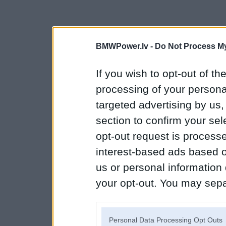
BMWPower.lv -
Do Not Process My
If you wish to opt-out of the
processing of your personal
targeted advertising by us
section to confirm your sel
opt-out request is proces
interest-based ads based o
us or personal information d
your opt-out. You may separ
disclosure of your personal
IAB’s list of downstream pa
Personal Data Processing Opt Outs