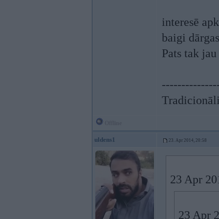
interesē apk
baigi dārgas
Pats tak jau
--------------
Tradicionāli
Offline
uldens1
23. Apr 2014, 20:58
23 Apr 201
23 Apr 2