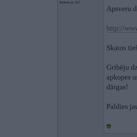
Braucu ar:
NS7
Apsveru d
http://www
Skatos tie
Gribēju dz
apkopes un
dārgas!
Paldies ja