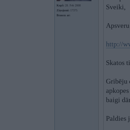
Sveiki,
Kopš:
28. Feb 2008
Ziņojumi:
17375
Braucu ar:
Apsveru 
http://w
Skatos t
Gribēju 
apkopes 
baigi dā
Paldies 