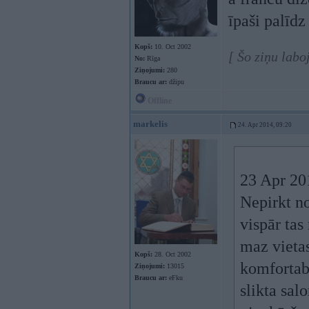
īpaši palīdz
Kopš:
10. Oct 2002
[ Šo ziņu labo
No:
Rīga
Ziņojumi:
280
Braucu ar:
džipu
Offline
markelis
24. Apr 2014, 09:20
23 Apr 201
Nepirkt no
vispār tas
maz vietas
Kopš:
28. Oct 2002
komfortab
Ziņojumi:
13015
Braucu ar:
eFku
slikta sal