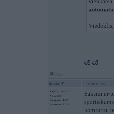
vienkārša 
automātu
Viedoklis,
Offline
daticho
24. Apr 2014, 10:01
Kopš:
11. Jun 2007
Sāksim ar t
No:
Zilupe
sportiskums
Ziņojumi:
11432
Braucu ar:
FN-15
komfortu, t