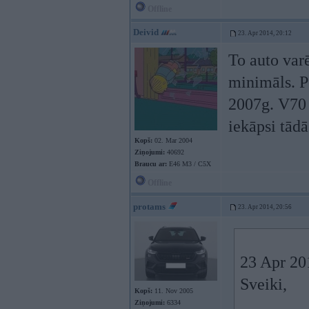
Offline
Deivid
23. Apr 2014, 20:12
To auto varē
minimāls. P
2007g. V70 t
iekāpsi tādā
Kopš:
02. Mar 2004
Ziņojumi:
40692
Braucu ar:
E46 M3 / C5X
Offline
protams
23. Apr 2014, 20:56
23 Apr 201
Sveiki,
Kopš:
11. Nov 2005
Ziņojumi:
6334