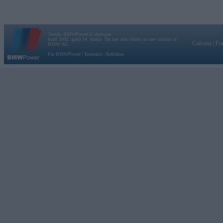
Vortāls BMWPower.lv darbojas
kopš 2002. gada 14. maija. Tas nav auto klubs un nav saistīts ar
Galvena
|
Fo
BMW AG.
Par BMWPower
|
Kontakti
|
Reklāma