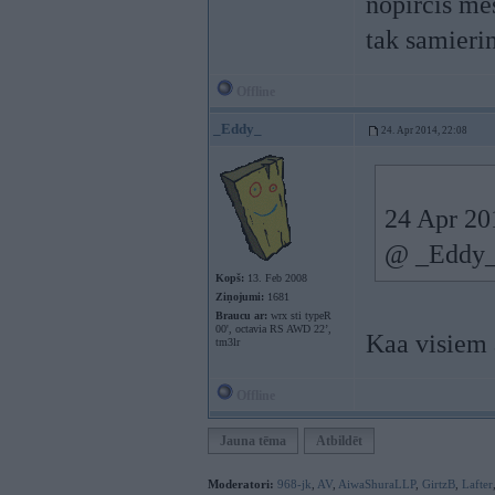
nopircis mēs
tak samierin
Offline
_Eddy_
24. Apr 2014, 22:08
24 Apr 201
@ _Eddy_ -
Kopš:
13. Feb 2008
Ziņojumi:
1681
Braucu ar:
wrx sti typeR
00', octavia RS AWD 22’,
Kaa visiem 
tm3lr
Offline
Jauna tēma
Atbildēt
Moderatori:
968-jk
,
AV
,
AiwaShuraLLP
,
GirtzB
,
Lafter