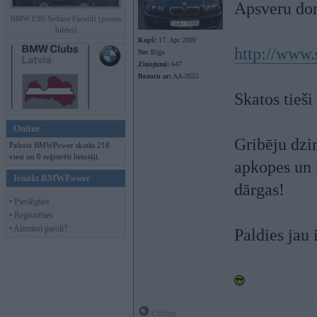
Apsveru dom
BMW E90 Sedans Facelift (preses
bildes)
Kopš:
17. Apr 2009
http://www.
No:
Rīga
Ziņojumi:
647
Braucu ar:
AA-3555
Skatos tieš
Online
Gribēju dzir
Pašreiz BMWPower skatās 218
viesi un 0 reģistrēti lietotāji.
apkopes un r
Ienākt BMWPower
dārgas!
• Pieslēgties
• Reģistrēties
• Aizmirsi paroli?
Paldies jau 
Offline