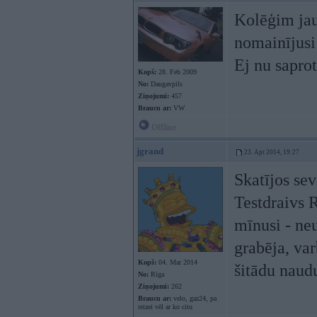
Kolēģim jau
nomainījusi
Ej nu saprot
Kopš:
28. Feb 2009
No:
Daugavpils
Ziņojumi:
457
Braucu ar:
VW
Offline
jgrand
23. Apr 2014, 19:27
Skatījos sev
Testdraivs
mīnusi - neu
grabēja, var
Kopš:
04. Mar 2014
šitādu naud
No:
Rīga
Ziņojumi:
262
Braucu ar:
velo, gaz24, pa
reizei vēl ar ko citu