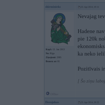
shirminieks
23. Apr 2014, 19:11
Nevajag tev 
Hadene nav 
pie 120k nob
ekonomisks n
Kopš:
13. Jan 2013
ka neko ieli
No:
Rīga
Ziņojumi:
2085
Braucu ar:
81
Pozitīvais i
[ Šo ziņu labo
Offline
Dzenjukas
23. Apr 2014, 19:22