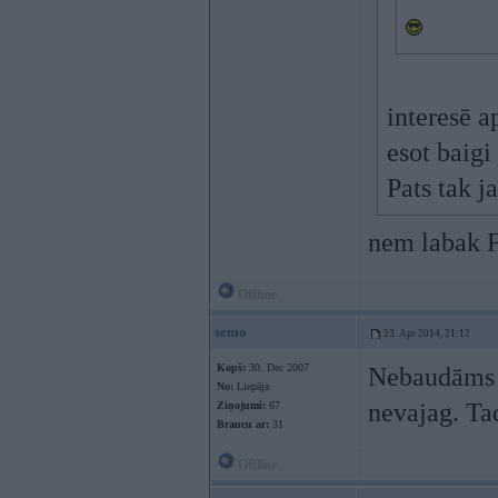
interesē a
esot baigi
Pats tak j
nem labak F
Offline
semo
23. Apr 2014, 21:12
Kopš:
30. Dec 2007
Nebaudāms a
No:
Liepāja
nevajag. Ta
Ziņojumi:
67
Braucu ar:
31
Offline