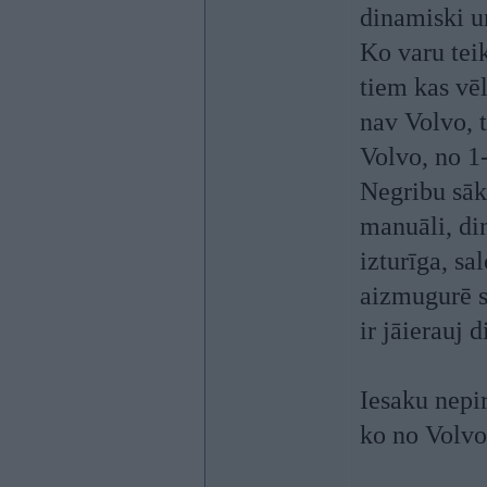
dinamiski un
Ko varu teik
tiem kas vē
nav Volvo, t
Volvo, no 1-
Negribu sākt
manuāli, di
izturīga, s
aizmugurē s
ir jāierauj 
Iesaku nepir
ko no Volv