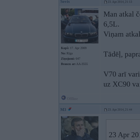
Sovis
23. Apr 2014, 21:13
Man atkal čo
6,5L.
Viņam atkal 
Kopš:
17. Apr 2009
Tādēļ, papra
No:
Rīga
Ziņojumi:
647
Braucu ar:
AA-3555
V70 arī var
uz XC90 va
Offline
M3
23. Apr 2014, 21:44
23 Apr 201