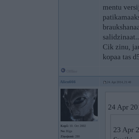
mentu versij
patikamaaks 
braukshanaa 
salidzinaat..
Cik zinu, j
kopaa tas d5
Offline
Alien666
24. Apr 2014, 21:40
24 Apr 20
Kopš:
10. Oct 2002
23 Apr 2
No:
Rīga
Ziņojumi:
280