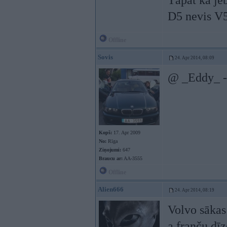
Tāpat kā je
D5 nevis V
Offline
Sovis
24. Apr 2014, 08:09
@ _Eddy_ - a
Kopš:
17. Apr 2009
No:
Rīga
Ziņojumi:
647
Braucu ar:
AA-3555
Offline
Alien666
24. Apr 2014, 08:19
Volvo sākas
a franču dīz