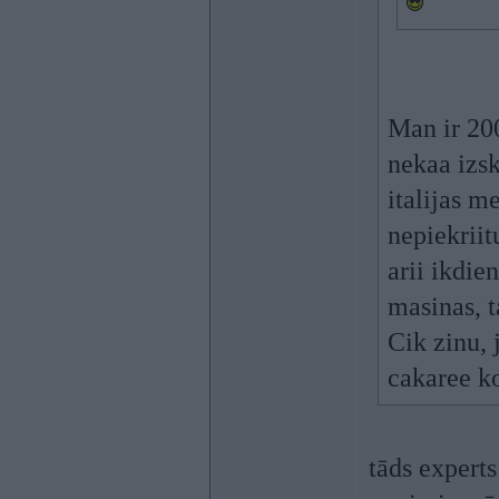
Man ir 200
nekaa izsk
italijas me
nepiekriit
arii ikdie
masinas, t
Cik zinu,
cakaree ko
tāds experts