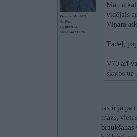
Man atkal 
vidējais a
Kopš:
14. May 2002
No:
Rīga
Viņam atka
Ziņojumi:
3377
Braucu ar:
VOLVO
Tādēļ, pap
V70 arī va
skatos uz
tas ir ja pa
mazs, vietas
braukšanas 