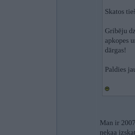
Skatos tie
Gribēju dz
apkopes un
dārgas!
Paldies ja
Man ir 2007
nekaa izskat