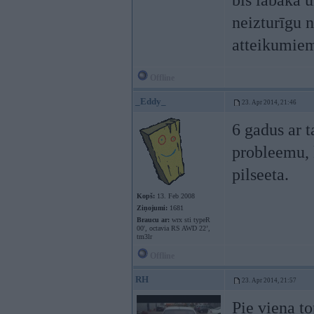
biš labāka u
neizturīgu 
atteikumiem
Offline
_Eddy_
23. Apr 2014, 21:46
6 gadus ar 
probleemu, k
pilseeta.
Kopš:
13. Feb 2008
Ziņojumi:
1681
Braucu ar:
wrx sti typeR
00', octavia RS AWD 22’,
tm3lr
Offline
RH
23. Apr 2014, 21:57
Pie viena t