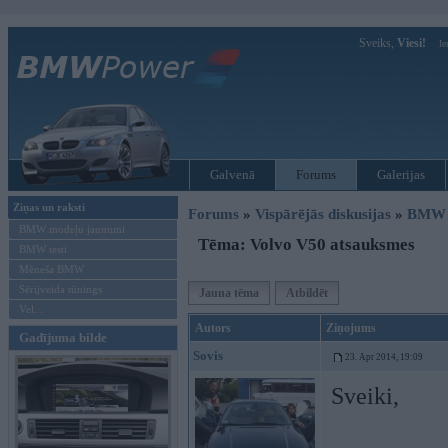
Sveiks,
Viesi!
Ie
Galvenā
Forums
Galerijas
Ziņas un raksti
Forums
»
Vispārējās diskusijas
»
BMW G
BMW modeļu jaunumi
Tēma: Volvo V50 atsauksmes
BMW testi
Mēneša BMW
Sērijveida tūnings
Jauna tēma
Atbildēt
Vel...
Autors
Ziņojums
Gadījuma bilde
Sovis
23. Apr 2014, 19:09
Sveiki,