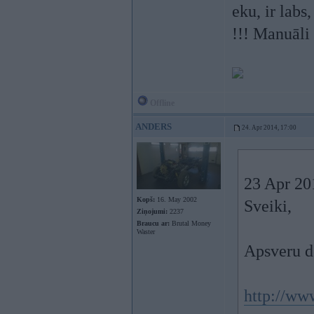
eku, ir lab
!!! Manuāli
Offline
ANDERS
24. Apr 2014, 17:00
23 Apr 201
Kopš:
16. May 2002
Sveiki,
Ziņojumi:
2237
Braucu ar:
Brutal Money
Waster
Apsveru d
http://www