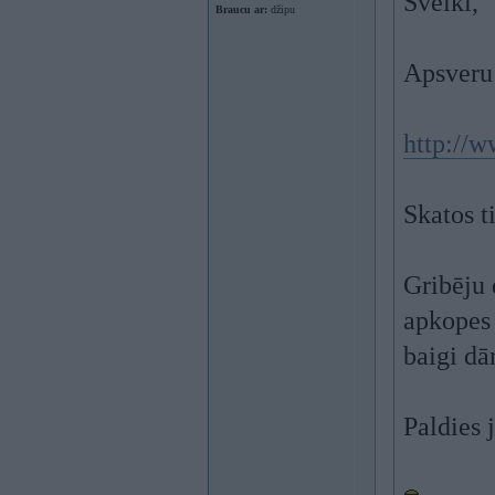
Sveiki,
Braucu ar:
džipu
Apsveru 
http://w
Skatos t
Gribēju 
apkopes 
baigi dā
Paldies 