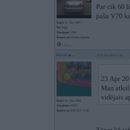
Par cik 60 l
pašu V70 ka
Kopš:
05. Dec 2007
No:
Rīga
Ziņojumi:
1104
Braucu ar:
četriem riņķiem
Offline
Deivid
23. Apr 2014, 21:59
23 Apr 201
Man atkal 
vidējais a
Kopš:
02. Mar 2004
Ziņojumi:
40692
Braucu ar:
E46 M3 / C5X