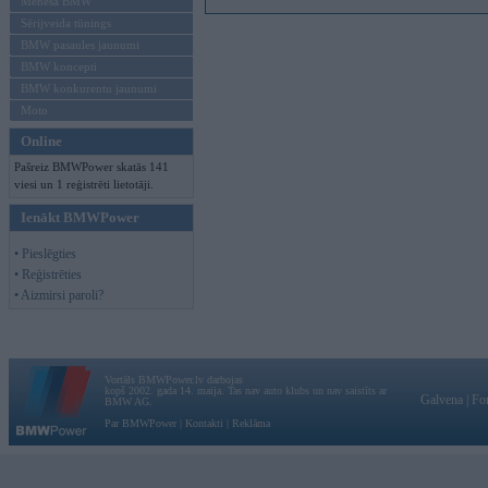
Mēneša BMW
Sērijveida tūnings
BMW pasaules jaunumi
BMW koncepti
BMW konkurentu jaunumi
Moto
Online
Pašreiz BMWPower skatās 141
viesi un 1 reģistrēti lietotāji.
Ienākt BMWPower
• Pieslēgties
• Reģistrēties
• Aizmirsi paroli?
Vortāls BMWPower.lv darbojas
kopš 2002. gada 14. maija. Tas nav auto klubs un nav saistīts ar
Galvena
|
Fo
BMW AG.
Par BMWPower
|
Kontakti
|
Reklāma