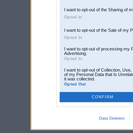
also be disclosed by us to 
I want to opt-out of the Sharing of 
Downstream Participants
th
Opted In
third parties.
I want to opt-out of the Sale of my 
Opted In
I want to opt-out of processing my 
Advertising.
Opted In
I want to opt-out of Collection, Use
of my Personal Data that Is Unrelat
it was collected.
Opted Out
CONFIRM
Data Deletion