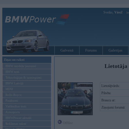
Sveiks,
Viesi!
Ie
Galvenā
Forums
Galerijas
Ziņas un raksti
Lietotāja 
BMW modeļu jaunumi
BMW testi
Tehnoloģijas & sasniegumi
BMW Latvijā
Lietotājvārds:
MINI
Pilsēta:
Rolls-Royce
Braucu ar:
Pasākumi
Vadāmības tests
Ziņojumi forumā:
Autosports
BMWPower aktuāli
Offline
Reklāmas raksti