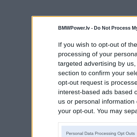
BMWPower.lv -
Do Not Process My
If you wish to opt-out of the
processing of your personal
targeted advertising by us
section to confirm your sel
opt-out request is proces
interest-based ads based o
us or personal information d
your opt-out. You may separ
disclosure of your personal
IAB’s list of downstream pa
Personal Data Processing Opt Outs