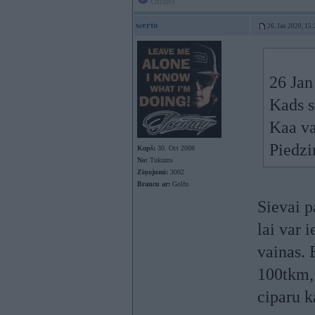
Offline
werto
26. Jan 2020, 15:
26 Jan
Kads s
Kaa va
Piedzi
Kopš:
30. Oct 2008
No:
Tukums
Ziņojumi:
3002
Braucu ar:
Golfu
Sievai p
lai var 
vainas. 
100tkm,
ciparu k