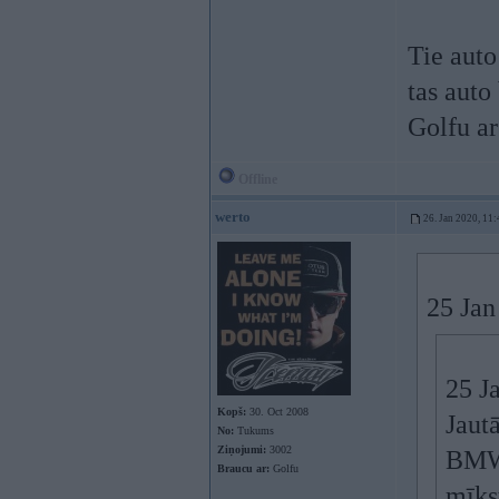
Tie auto
tas auto
Golfu a
Offline
werto
26. Jan 2020, 11:
25 Jan
25 J
Kopš:
30. Oct 2008
Jaut
No:
Tukums
Ziņojumi:
3002
BMW 
Braucu ar:
Golfu
mīks