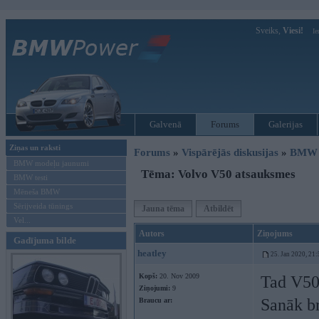
Sveiks,
Viesi!
Ie
Galvenā
Forums
Galerijas
Ziņas un raksti
Forums
»
Vispārējās diskusijas
»
BMW G
BMW modeļu jaunumi
Tēma: Volvo V50 atsauksmes
BMW testi
Mēneša BMW
Sērijveida tūnings
Jauna tēma
Atbildēt
Vel...
Autors
Ziņojums
Gadījuma bilde
heatley
25. Jan 2020, 21:
Kopš:
20. Nov 2009
Tad V50
Ziņojumi:
9
Sanāk br
Braucu ar: