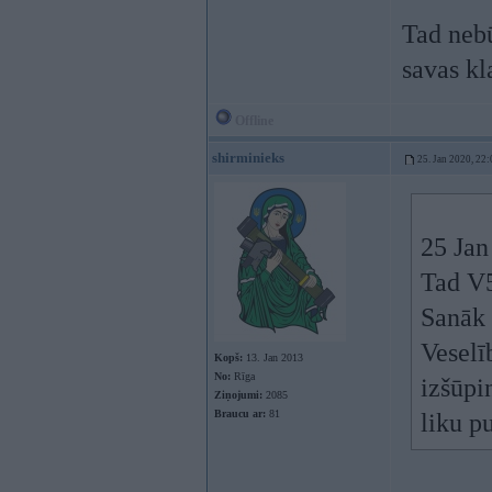
Tad nebū
savas kl
Offline
shirminieks
25. Jan 2020, 22:
25 Jan
Tad V5
Sanāk 
Veselī
Kopš:
13. Jan 2013
No:
Rīga
izšūpi
Ziņojumi:
2085
Braucu ar:
81
liku p