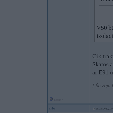
V50 bū
izolac
Cik trak
Skatos a
ar E91 u
[ Šo ziņu 
Offline
arba
26. Jan 2020, 12: