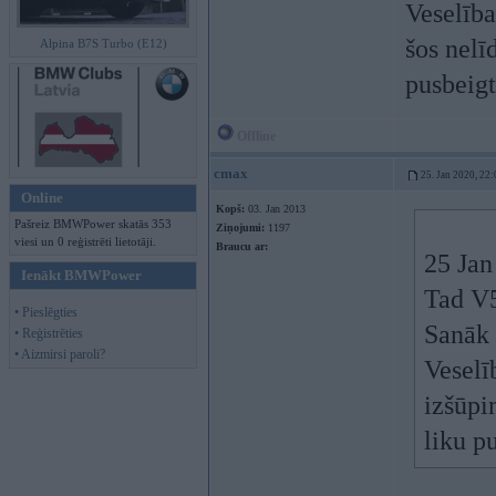
Veselība
šos nelī
Alpina B7S Turbo (E12)
pusbeigt
Offline
cmax
25. Jan 2020, 22:
Online
Kopš:
03. Jan 2013
Pašreiz BMWPower skatās 353
Ziņojumi:
1197
viesi un 0 reģistrēti lietotāji.
Braucu ar:
25 Jan
Ienākt BMWPower
Tad V5
• Pieslēgties
Sanāk 
• Reģistrēties
• Aizmirsi paroli?
Veselī
izšūpi
liku p