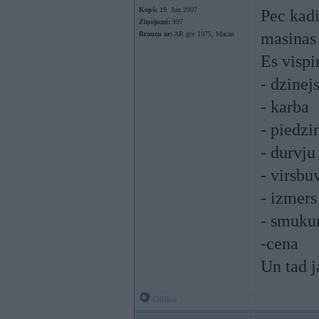
Kopš:
19. Jun 2007
Pec kadi
Ziņojumi:
997
masinas
Braucu ar:
AR gtv 1975, Macan
Es vispi
- dzinejs
- karba
- piedzi
- durvju
- virsbu
- izmers
- smuk
-cena
Un tad j
Offline