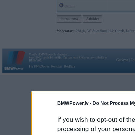
Offline
Jauna tēma
Atbildēt
Moderatori:
968-jk
,
AV
,
AiwaShuraLLP
,
GirtzB
,
Lafter
Vortāls BMWPower.lv darbojas
kopš 2002. gada 14. maija. Tas nav auto klubs un nav saistīts ar
Galvena
|
Fo
BMW AG.
Par BMWPower
|
Kontakti
|
Reklāma
BMWPower.lv -
Do Not Process My
If you wish to opt-out of the
processing of your personal