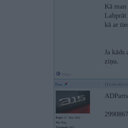
Kā man p
Labprāt 
kā ar ti
Ja kāds 
ziņu.
Offline
Puce
11. Oct 2013, 15
ADParts 
299086
Kopš:
27. May 2002
No:
Rīga
Ziņojumi:
6431