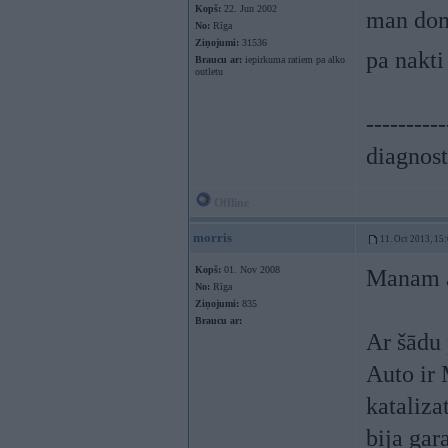
Kopš:
22. Jun 2002
man doma
No:
Rīga
Ziņojumi:
31536
pa nakt
Braucu ar:
iepirkuma ratiem pa alko
outletu
----------
diagnost
Offline
morris
11. Oct 2013, 15
Kopš:
01. Nov 2008
Manam au
No:
Rīga
Ziņojumi:
835
Braucu ar:
Ar šādu 
Auto ir 
kataliza
bija gara