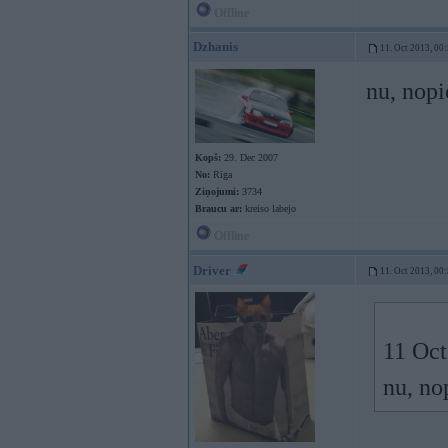
Offline
Dzhanis
11. Oct 2013, 00
nu, nopi
Kopš:
29. Dec 2007
No:
Rīga
Ziņojumi:
3734
Braucu ar:
kreiso labejo
Offline
Driver
11. Oct 2013, 00
11 Oct
nu, no