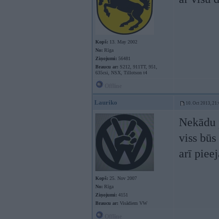
Kopš:
13. May 2002
No:
Rīga
Ziņojumi:
56481
Braucu ar:
S212, 911TT, 951,
635csi, NSX, Tillotson t4
Offline
Lauriko
10. Oct 2013, 21
Nekādu p
viss būs
arī pie
Kopš:
25. Nov 2007
No:
Rīga
Ziņojumi:
4151
Braucu ar:
Visādiem VW
Offline