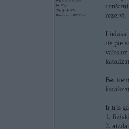
Kopš:
27. May 2002
cenšamie
No:
Rīga
Ziņojumi:
6431
rezervi.
Braucu ar:
BMW 315 e21
Lielākā 
tie pie 
vairs uz
kataliza
Bet tiem
katalizat
Ir trīs 
1. fizis
2. aizda