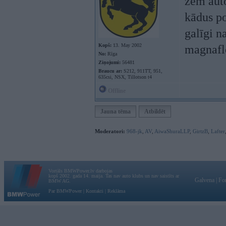
zem auto
kādus po
galīgi n
Kopš:
13. May 2002
magnaflo
No:
Rīga
Ziņojumi:
56481
Braucu ar:
S212, 911TT, 951,
635csi, NSX, Tillotson t4
Offline
Jauna tēma
Atbildēt
Moderatori:
968-jk
,
AV
,
AiwaShuraLLP
,
GirtzB
,
Lafter
Vortāls BMWPower.lv darbojas
kopš 2002. gada 14. maija. Tas nav auto klubs un nav saistīts ar
Galvena
|
Fo
BMW AG.
Par BMWPower
|
Kontakti
|
Reklāma