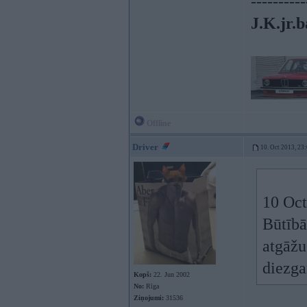
----------
J.K.jr.b
Offline
Driver
10. Oct 2013, 23
10 Oct
Būtībā
atgāžu
diezga
Kopš:
22. Jun 2002
No:
Rīga
Ziņojumi:
31536