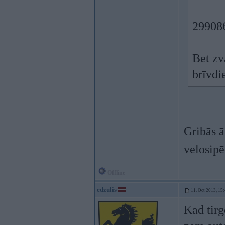
29908
Bet zv
brīvdi
Gribās ā
velosipē
Offline
edzulis
11. Oct 2013, 15
Kad tirg