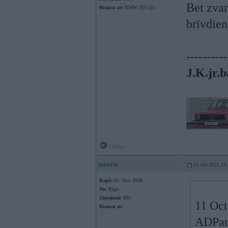
Bet zvan
Braucu ar:
BMW 315 e21
brīvdie
----------
J.K.jr.b
Offline
morris
11. Oct 2013, 15
Kopš:
01. Nov 2008
No:
Rīga
Ziņojumi:
835
11 Oct
Braucu ar:
ADPart