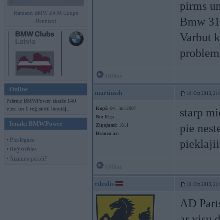
pirms un
Hamann BMW Z4 M Coupe
Bmw 318
Renntaxi
Varbut k
problemu
Offline
Online
martinssh
10. Oct 2013, 21
Pašreiz BMWPower skatās 140
viesi un 1 reģistrēti lietotāji.
Kopš:
04. Jun 2007
starp mi
No:
Rīga
Ienākt BMWPower
pie nest
Ziņojumi:
1611
Braucu ar:
• Pieslēgties
pieklaji
• Reģistrēties
• Aizmirsi paroli?
Offline
edzulis
10. Oct 2013, 21
AD Par
ar visu 