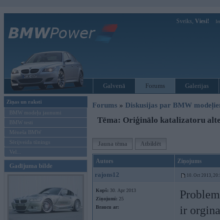
Sveiks,
Viesi!
Ie
Galvenā
Forums
Galerijas
Ziņas un raksti
Forums
»
Diskusijas par BMW modeļi
BMW modeļu jaunumi
Tēma: Oriģinālo katalizatoru alt
BMW testi
Mēneša BMW
Sērijveida tūnings
Jauna tēma
Atbildēt
Vel...
Autors
Ziņojums
Gadījuma bilde
rajons12
10. Oct 2013, 20
Kopš:
30. Apr 2013
Problema
Ziņojumi:
25
ir orgin
Braucu ar: