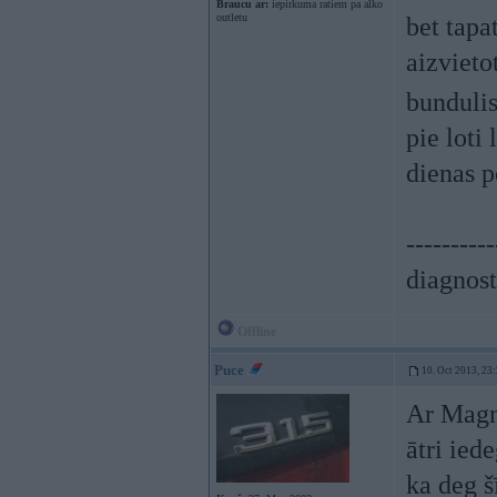
Braucu ar:
iepirkuma ratiem pa alko
outletu
bet tapa
aizvieto
bunduli
pie loti
dienas p
----------
diagnost
Offline
Puce
10. Oct 2013, 23
Ar Magn
ātri ied
ka deg š