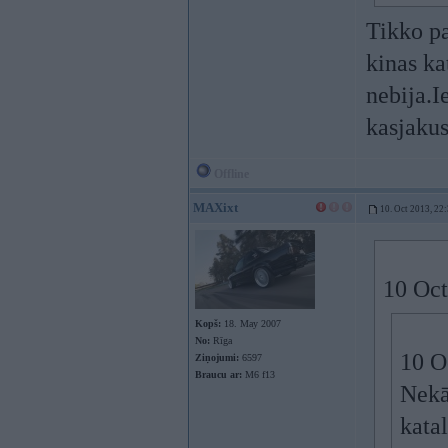
Tikko pa
kinas ka
nebija.I
kasjakus
Offline
MAXixt
10. Oct 2013, 22
10 Oct
Kopš:
18. May 2007
No:
Rīga
10 O
Ziņojumi:
6597
Braucu ar:
M6 f13
Nekā
katal