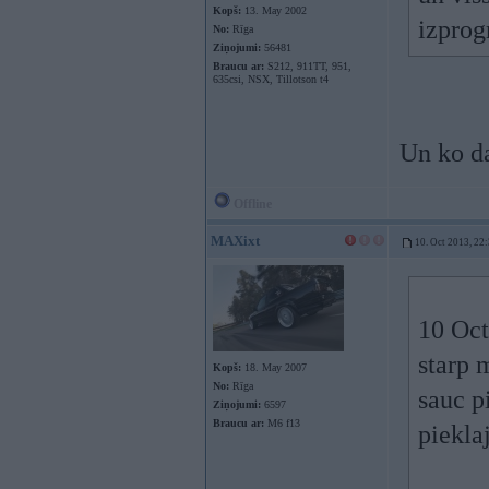
Kopš:
13. May 2002
izprog
No:
Rīga
Ziņojumi:
56481
Braucu ar:
S212, 911TT, 951,
635csi, NSX, Tillotson t4
Un ko da
Offline
MAXixt
10. Oct 2013, 22
10 Oct
starp 
Kopš:
18. May 2007
No:
Rīga
sauc p
Ziņojumi:
6597
Braucu ar:
M6 f13
piekla