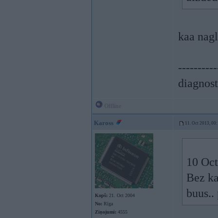
kaa nagl
----------
diagnost
Offline
Kaross
11. Oct 2013, 00
10 Oct
Bez ka
buus..
Kopš:
21. Oct 2004
No:
Rīga
Ziņojumi:
4555