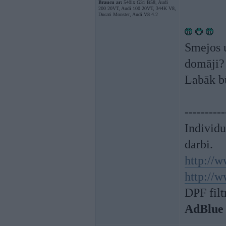
Braucu ar:
540ix G31 B58, Audi
200 20VT, Audi 100 20VT, 344K V8,
Ducati Monster, Audi V8 4.2
Smejos u
domāji?
Labāk bū
----------
Individ
darbi.
http://w
http://w
DPF filt
AdBlue