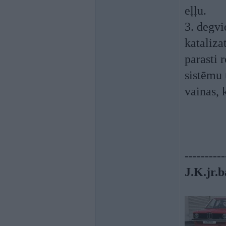
eļļu.
3. degvi
kataliza
parasti 
sistēmu 
vainas, 
----------
J.K.jr.b