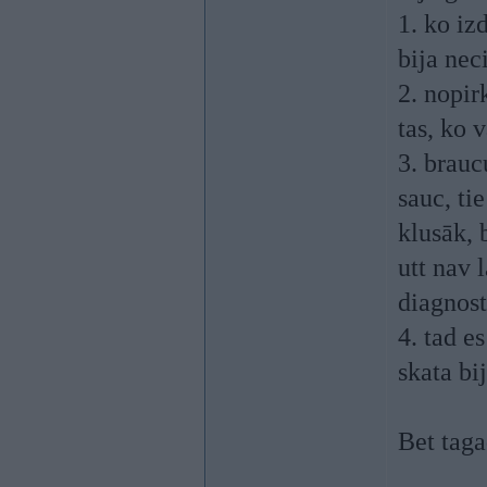
1. ko iz
bija ne
2. nopir
tas, ko 
3. brauc
sauc, ti
klusāk, 
utt nav 
diagnost
4. tad e
skata bi
Bet taga