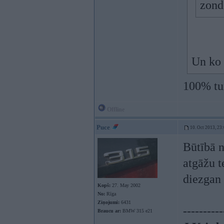
zond
Un ko 
100% tur
Offline
Puce
10. Oct 2013, 23
Būtībā n
atgāžu t
diezgan 
Kopš:
27. May 2002
No:
Rīga
Ziņojumi:
6431
----------
Braucu ar:
BMW 315 e21