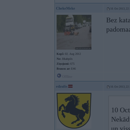
ChekeMeke
10. Oct 2013, 22
Bez kat
padomaa
Kopš:
02. Aug 2012
No:
Jēkabpils
Ziņojumi:
675
Braucu ar:
E46
Offline
edzulis
10. Oct 2013, 22
10 Oct
Nekādu
un vis