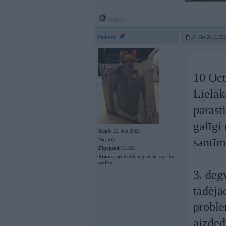
Offline
Driver
10. Oct 2013, 23
10 Oct
Lielāk
parast
galīgi
Kopš:
22. Jun 2002
santīm
No:
Rīga
Ziņojumi:
31536
Braucu ar:
iepirkuma ratiem pa alko
outletu
3. deg
tādējād
problē
aizded