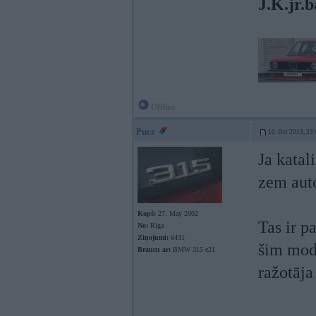
J.K.jr.b
Offline
Puce
10. Oct 2013, 23
Ja katal
zem auto
Kopš:
27. May 2002
Tas ir p
No:
Rīga
Ziņojumi:
6431
šim mod
Braucu ar:
BMW 315 e21
ražotāja