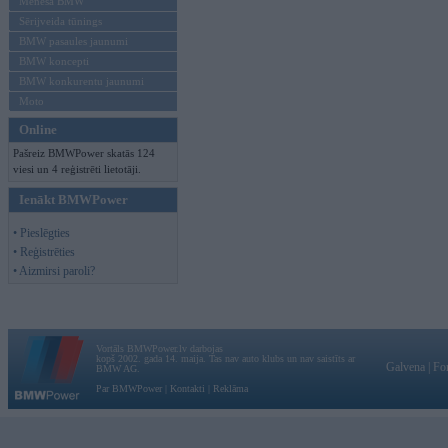
Mēneša BMW
Sērijveida tūnings
BMW pasaules jaunumi
BMW koncepti
BMW konkurentu jaunumi
Moto
Online
Pašreiz BMWPower skatās 124
viesi un 4 reģistrēti lietotāji.
Ienākt BMWPower
• Pieslēgties
• Reģistrēties
• Aizmirsi paroli?
Vortāls BMWPower.lv darbojas
kopš 2002. gada 14. maija. Tas nav auto klubs un nav saistīts ar
Galvena
|
Fo
BMW AG.
Par BMWPower
|
Kontakti
|
Reklāma