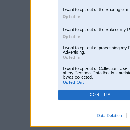
also be disclosed by us to 
I want to opt-out of the Sharing of 
Downstream Participants
th
Opted In
third parties.
I want to opt-out of the Sale of my 
Opted In
I want to opt-out of processing my 
Advertising.
Opted In
I want to opt-out of Collection, Use
of my Personal Data that Is Unrelat
it was collected.
Opted Out
CONFIRM
Data Deletion