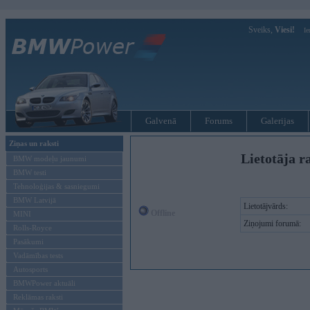
Sveiks,
Viesi!
Ie
Galvenā
Forums
Galerijas
Ziņas un raksti
Lietotāja r
BMW modeļu jaunumi
BMW testi
Tehnoloģijas & sasniegumi
BMW Latvijā
Lietotājvārds:
Offline
MINI
Ziņojumi forumā:
Rolls-Royce
Pasākumi
Vadāmības tests
Autosports
BMWPower aktuāli
Reklāmas raksti