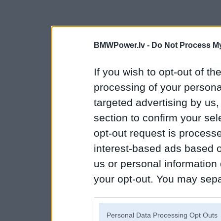
BMWPower.lv -
Do Not Process My
If you wish to opt-out of the
processing of your personal
targeted advertising by us
section to confirm your sel
opt-out request is proces
interest-based ads based o
us or personal information d
your opt-out. You may separ
disclosure of your personal
IAB’s list of downstream pa
Personal Data Processing Opt Outs