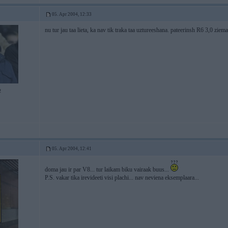
05. Apr 2004, 12:33
nu tur jau taa lieta, ka nav tik traka taa uztureeshana. pateerinsh R6 3,0 ziem
2
05. Apr 2004, 12:41
doma jau ir par V8... tur laikam biku vairaak buus...
P.S. vakar tika irevideeti visi plachi... nav neviena eksemplaara...