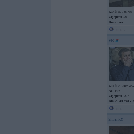
Kopš:
06. Jun 2003
Ziņojumi:
736
Braucu ar:
Offline
M3
Kopš:
14. May 200
No:
Rīga
Ziņojumi:
3377
Braucu ar:
VOLVO
Offline
ShrankY