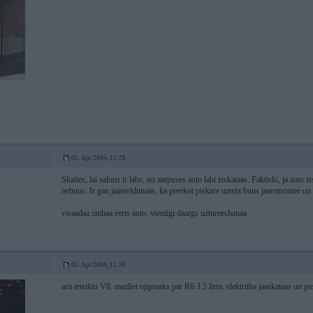
05. Apr 2004, 11:29
Skaties, lai salons ir labs, no aarpuses auto labi izskataas. Faktiski, ja auto i
nebuus. Ir gan jaareekhinaas, ka peerkot piekare uzreiz buus jaaremontee un v
visaadaa zinhaa eerts auto. vieniigi daargs uztureeshanaa
05. Apr 2004, 11:38
arii ieteiktu V8. mazliet njipraaks par R6 3.5 litru. elektriiba jaaskataas un pi