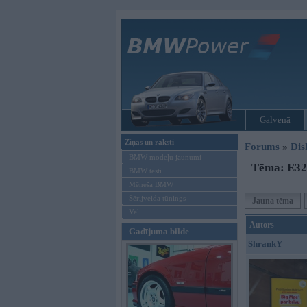
Galvenā
Ziņas un raksti
Forums
»
Dis
BMW modeļu jaunumi
Tēma: E32
BMW testi
Mēneša BMW
Sērijveida tūnings
Jauna tēma
Vel...
Autors
Gadījuma bilde
ShrankY