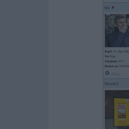
M3
Kopš:
14. May 200
No:
Rīga
Ziņojumi:
3377
Braucu ar:
VOLVO
Offline
ShrankY