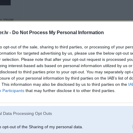
ry, VN1500
.lv -
Do Not Process My Personal Information
05. Apr 2004, 11:43
to opt-out of the sale, sharing to third parties, or processing of your per
Sakariigu e32 Latvijaa ir maz!
formation for targeted advertising by us, please use the below opt-out s
r selection. Please note that after your opt-out request is processed y
eing interest-based ads based on personal information utilized by us or
disclosed to third parties prior to your opt-out. You may separately opt-
losure of your personal information by third parties on the IAB’s list of
. This information may also be disclosed by us to third parties on the
IA
Participants
that may further disclose it to other third parties.
05. Apr 2004, 11:59
l Data Processing Opt Outs
nevareetu teikt, ka daargs - sencim iznaak mazaak naudu likt iekshaa nek
to nav veerts piemineet, jo komforts un braukshanas prieks to atspeeko piln
o opt-out of the Sharing of my personal data.
nozheelot paarseeshanos no E36 uz E32 V8, manupraat, nemaz nevar.