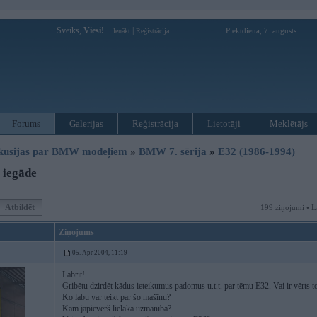
Sveiks,
Viesi!
|
Piektdiena, 7. augusts
Ienākt
Reģistrācija
Forums
Galerijas
Reģistrācija
Lietotāji
Meklētājs
kusijas par BMW modeļiem
»
BMW 7. sērija
»
E32 (1986-1994)
 iegāde
Atbildēt
199 ziņojumi • L
Ziņojums
05. Apr 2004, 11:19
Labrīt!
Gribētu dzirdēt kādus ieteikumus padomus u.t.t. par tēmu E32. Vai ir vērts t
Ko labu var teikt par šo mašīnu?
Kam jāpievērš lielākā uzmanība?