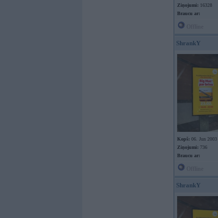
Ziņojumi:
16328
Braucu ar:
Offline
ShrankY
Kopš:
06. Jun 2003
Ziņojumi:
736
Braucu ar:
Offline
ShrankY