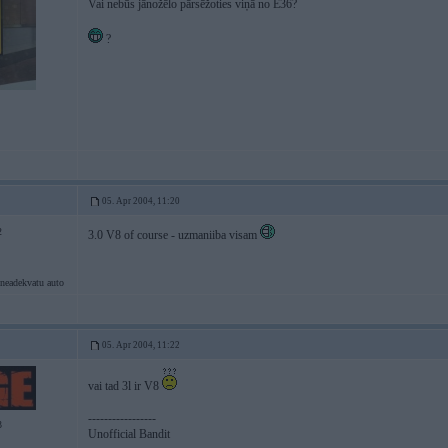
Vai nebūs jānožēlo pārsēžoties viņā no E36?
?
05. Apr 2004, 11:20
2
3.0 V8 of course - uzmaniiba visam
neadekvatu auto
05. Apr 2004, 11:22
vai tad 3l ir V8
-----------------
3
Unofficial Bandit