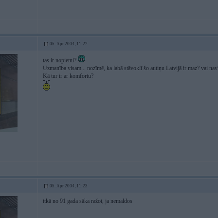
05. Apr 2004, 11:22
tas ir nopietni?
Uzmanība visam... nozīmē, ka labā stāvoklī šo autiņu Latvijā ir maz? vai nav
Kā tur ir ar komfortu?
05. Apr 2004, 11:23
itkā no 91 gada sāka ražot, ja nemaldos