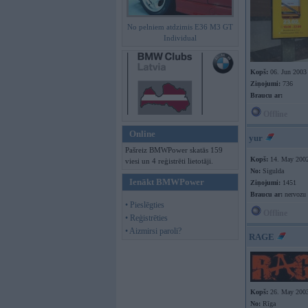
No pelniem atdzimis E36 M3 GT
Individual
Kopš:
06. Jun 2003
Ziņojumi:
736
Braucu ar:
Offline
Online
yur
Pašreiz BMWPower skatās 159
Kopš:
14. May 200
viesi un 4 reģistrēti lietotāji.
No:
Sigulda
Ienākt BMWPower
Ziņojumi:
1451
Braucu ar:
nervozu 
• Pieslēgties
Offline
• Reģistrēties
• Aizmirsi paroli?
RAGE
Kopš:
26. May 200
No:
Rīga