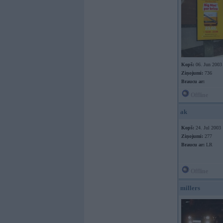
Kopš:
06. Jun 2003
Ziņojumi:
736
Braucu ar:
Offline
ak
Kopš:
24. Jul 2003
Ziņojumi:
277
Braucu ar:
LR
Offline
millers