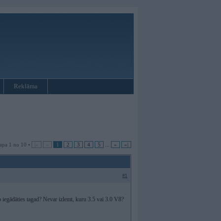
Reklāma
apa 1 no 10 •
|«
«
1
2
3
4
5
...
»
»|
#1
o iegādāties tagad? Nevar izlemt, kuru 3.5 vai 3.0 V8?