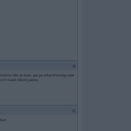
#6
zskatiisies labs un kopts, gan jau nekaa briesmiiga tajaa
eel visaadi siikumi jaataisa.
#7
ekare.