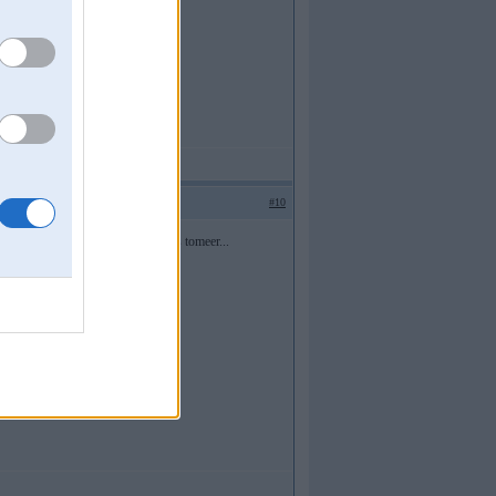
#10
Nevar taksh taa buut... limuziins tomeer...
ebuus... paaris litri..