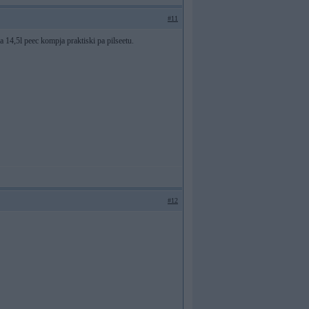
#11
aa 14,5l peec kompja praktiski pa pilseetu.
#12