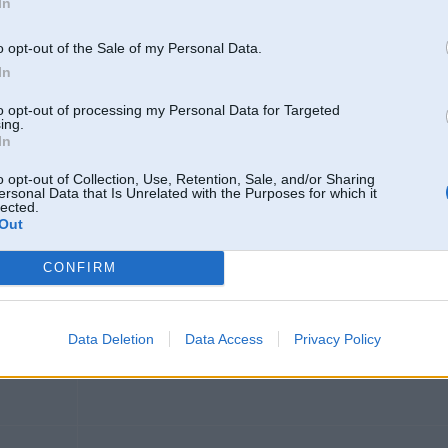
In
jaa, tik ieksh LV ir gruuti labu atrast ...
o opt-out of the Sale of my Personal Data.
In
2
to opt-out of processing my Personal Data for Targeted
ing.
In
o opt-out of Collection, Use, Retention, Sale, and/or Sharing
05. Apr 2004, 12:26
ersonal Data that Is Unrelated with the Purposes for which it
lected.
par to uztureeshanu taa interesanti izklausaas... vai tieshaam vinji taa luuzt?
Out
Par benziinu man kaut kaa liekas ka lielas atshkiriibas no mana E36 320 gan n
CONFIRM
Data Deletion
Data Access
Privacy Policy