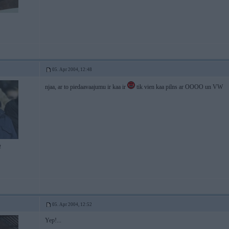
05. Apr 2004, 12:48
njaa, ar to piedaavaajumu ir kaa ir
tik vien kaa pilns ar OOOO un VW
2
05. Apr 2004, 12:52
Yep!...