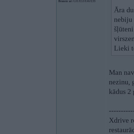
Braucu ar:
G31/E53/E46/E39
Āra du
nebiju 
šļūteni
virsze
Lieki t
Man nav 
nezinu, 
kādus 2 
----------
Xdrive r
restaurā