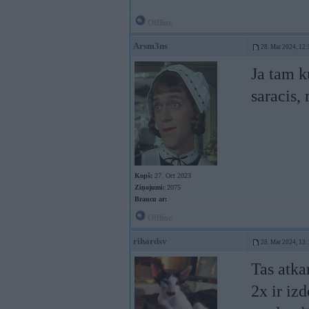
Offline
Arsm3ns
28. Mar 2024, 12:
Ja tam k
saracis, 
Kopš:
27. Oct 2023
Ziņojumi:
2075
Braucu ar:
Offline
rihardsv
28. Mar 2024, 13:
Tas atka
2x ir iz