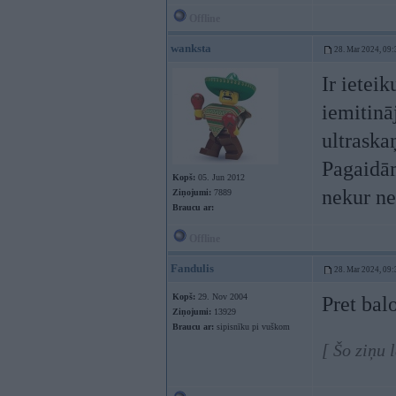
Offline
wanksta
28. Mar 2024, 09:
Ir ietei
iemitinā
ultraska
Pagaidām
Kopš:
05. Jun 2012
nekur nev
Ziņojumi:
7889
Braucu ar:
Offline
Fandulis
28. Mar 2024, 09:
Kopš:
29. Nov 2004
Pret bal
Ziņojumi:
13929
Braucu ar:
sipisnīku pi vuškom
[ Šo ziņu 