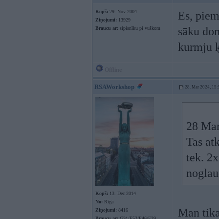
Kopš:
29. Nov 2004
Es, piem
Ziņojumi:
13929
sāku dom
Braucu ar:
sipisnīku pi vuškom
kurmju ķ
Offline
RSAWorkshop
28. Mar 2024, 15:
28 Mar
Tas atk
tek. 2x
noglau
Kopš:
13. Dec 2014
No:
Rīga
Man tika
Ziņojumi:
8416
Braucu ar:
G31/E53/E46/E39