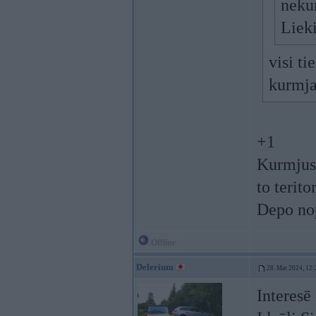
nekur
Lieki
visi ti
kurmja 
+1
Kurmjus 
to terito
Depo nop
Offline
Delerium
28. Mar 2024, 12:
Interesē