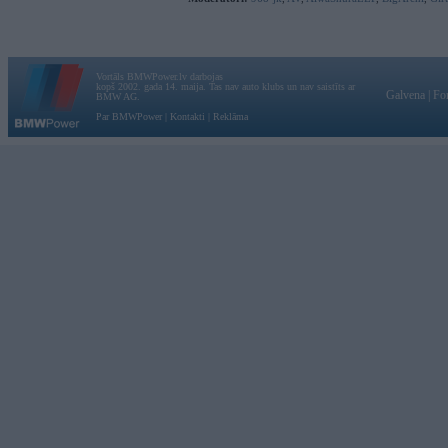
Vortāls BMWPower.lv darbojas
kopš 2002. gada 14. maija. Tas nav auto klubs un nav saistīts ar
Galvena
|
Fo
BMW AG.
Par BMWPower
|
Kontakti
|
Reklāma