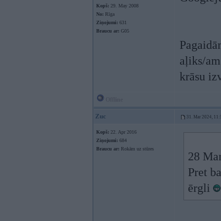
Kopš:
29. May 2008
No:
Rīga
Ziņojumi:
631
Braucu ar:
G05
Pagaidām
aļiks/am
krāsu iz
Offline
Zuc
31. Mar 2024, 11:
Kopš:
22. Apr 2016
Ziņojumi:
684
Braucu ar:
Rokām uz stūres
28 Mar
Pret b
ērgli