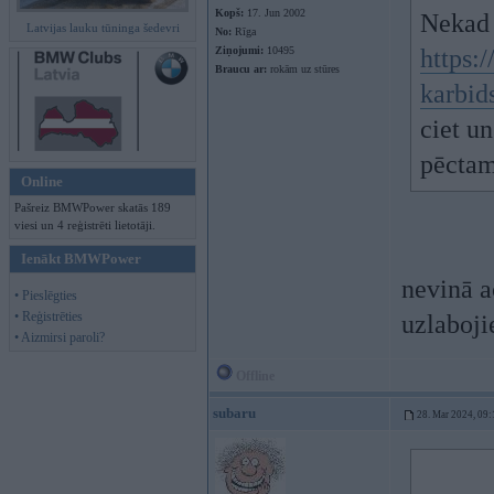
Kopš:
17. Jun 2002
Nekad 
Latvijas lauku tūninga šedevri
No:
Rīga
Ziņojumi:
10495
https:
Braucu ar:
rokām uz stūres
karbid
ciet un
pēctam
Online
Pašreiz BMWPower skatās 189
viesi un 4 reģistrēti lietotāji.
Ienākt BMWPower
nevinā a
• Pieslēgties
• Reģistrēties
uzlaboji
• Aizmirsi paroli?
Offline
subaru
28. Mar 2024, 09: