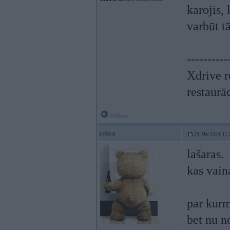
karojis,
varbūt t
----------
Xdrive r
restaurā
Offline
zebra
29. Mar 2024, 11:
lašaras.
kas vain
par kurm
bet nu n