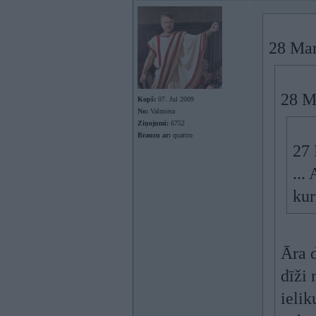
28 Mar
28 M
Kopš:
07. Jul 2009
No:
Valmiera
Ziņojumi:
6752
Braucu ar:
quattro
27 
...
kur
Āra d
dīži 
ielik