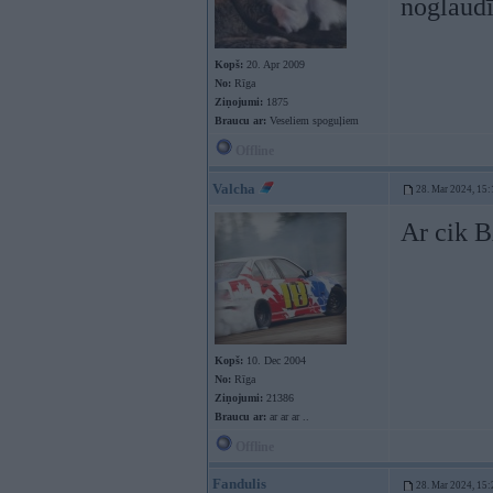
noglaudī
Kopš:
20. Apr 2009
No:
Rīga
Ziņojumi:
1875
Braucu ar:
Veseliem spoguļiem
Offline
Valcha
28. Mar 2024, 15:
Ar cik B
Kopš:
10. Dec 2004
No:
Rīga
Ziņojumi:
21386
Braucu ar:
ar ar ar ..
Offline
Fandulis
28. Mar 2024, 15: