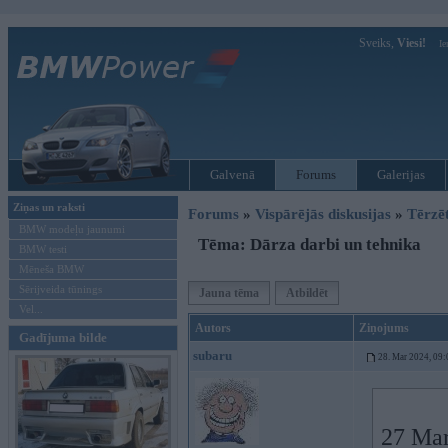
Sveiks,
Viesi!
Ie
Galvenā
Forums
Galerijas
Ziņas un raksti
Forums
»
Vispārējās diskusijas
»
Tērzē
BMW modeļu jaunumi
Tēma: Dārza darbi un tehnika
BMW testi
Mēneša BMW
Sērijveida tūnings
Jauna tēma
Atbildēt
Vel...
Autors
Ziņojums
Gadījuma bilde
subaru
28. Mar 2024, 09:
27 Mar