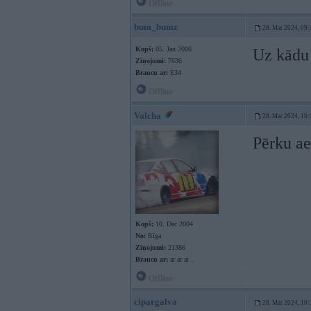
Offline
bum_bumz
28. Mar 2024, 09:
Kopš:
05. Jan 2006
Uz kādu 
Ziņojumi:
7636
Braucu ar:
E34
Offline
Valcha
28. Mar 2024, 10:
Pērku ae
Kopš:
10. Dec 2004
No:
Rīga
Ziņojumi:
21386
Braucu ar:
ar ar ar ..
Offline
cipargalva
28. Mar 2024, 10: