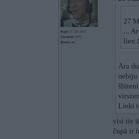
27 M
... A
Kopš:
27. Oct 2023
Ziņojumi:
2075
lien 
Braucu ar:
Āra du
nebiju 
šļūteni
virsze
Lieki t
visi tie
čupā ir i