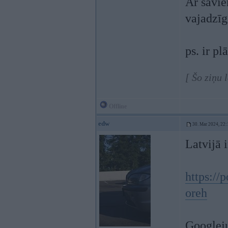
Ar savie
vajadzīg
ps. ir pl
[ Šo ziņu 
Offline
edw
30. Mar 2024, 22:
Latvijā 
https://
oreh
Googleju