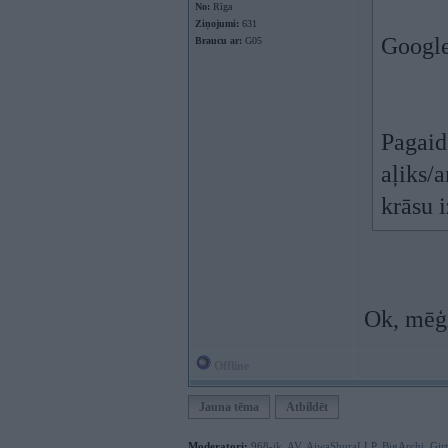
No:
Rīga
Ziņojumi:
631
Google
Braucu ar:
G05
Pagaidā
aļiks/
krāsu 
Ok, mēģi
Offline
Jauna tēma
Atbildēt
Moderatori:
968-jk
,
AV
,
AiwaShuraLLP
,
BigArchi
,
Gir