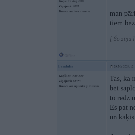
Kopš:
13. Aug 2009
Ziņojumi:
2083
man pāri
Braucu ar:
tavu mammu
tiem bez
[ Šo ziņu 
Offline
Fandulis
29. Mar 2024, 12:
Kopš:
29. Nov 2004
Tas, ka 
Ziņojumi:
13929
bet sapl
Braucu ar:
sipisnīku pi vuškom
to redz m
Es pat n
un kaķis 