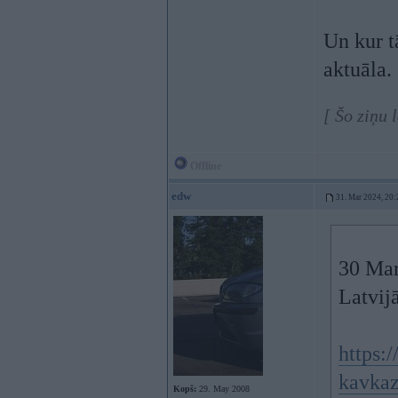
Un kur t
aktuāla.
[ Šo ziņu 
Offline
edw
31. Mar 2024, 20:
30 Mar
Latvijā
https:/
kavkaz
Kopš:
29. May 2008