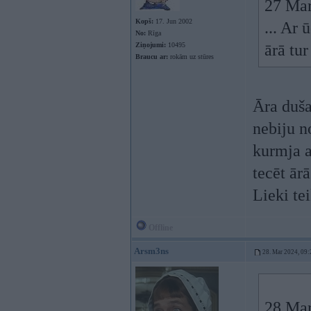
27 Mar
Kopš:
17. Jun 2002
... Ar 
No:
Rīga
Ziņojumi:
10495
ārā tur
Braucu ar:
rokām uz stūres
Āra duša
nebiju n
kurmja al
tecēt ārā
Lieki te
Offline
Arsm3ns
28. Mar 2024, 09:
28 Mar