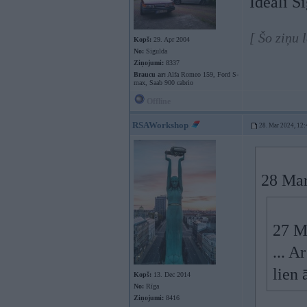
Ideāli S
[ Šo ziņu
Kopš:
29. Apr 2004
No:
Sigulda
Ziņojumi:
8337
Braucu ar:
Alfa Romeo 159, Ford S-
max, Saab 900 cabrio
Offline
RSAWorkshop
28. Mar 2024, 12:
28 Mar
27 M
... A
lien 
Kopš:
13. Dec 2014
No:
Rīga
Ziņojumi:
8416