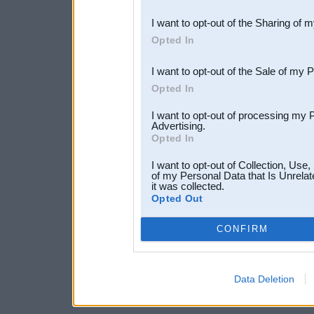
also be disclosed by us to 
I want to opt-out of the Sharing of 
Downstream Participants
th
Opted In
third parties.
I want to opt-out of the Sale of my 
Opted In
I want to opt-out of processing my 
Advertising.
Opted In
I want to opt-out of Collection, Use
of my Personal Data that Is Unrelat
it was collected.
Opted Out
CONFIRM
Data Deletion