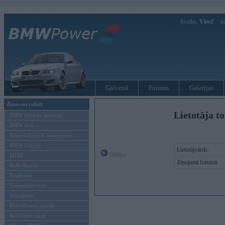
Sveiks,
Viesi!
Ie
Galvenā
Forums
Galerijas
Ziņas un raksti
Lietotāja t
BMW modeļu jaunumi
BMW testi
Tehnoloģijas & sasniegumi
BMW Latvijā
Lietotājvārds:
Offline
MINI
Ziņojumi forumā:
Rolls-Royce
Pasākumi
Vadāmības tests
Autosports
BMWPower aktuāli
Reklāmas raksti