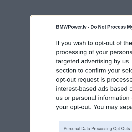
BMWPower.lv -
Do Not Process My
If you wish to opt-out of the
processing of your personal
targeted advertising by us
section to confirm your sel
opt-out request is proces
interest-based ads based o
us or personal information d
your opt-out. You may separ
disclosure of your personal
IAB’s list of downstream pa
Personal Data Processing Opt Outs