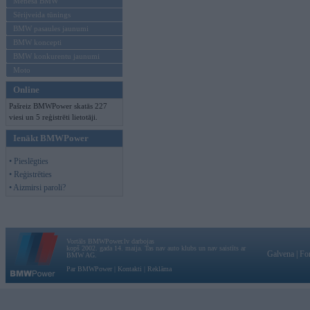
Mēneša BMW
Sērijveida tūnings
BMW pasaules jaunumi
BMW koncepti
BMW konkurentu jaunumi
Moto
Online
Pašreiz BMWPower skatās 227
viesi un 5 reģistrēti lietotāji.
Ienākt BMWPower
• Pieslēgties
• Reģistrēties
• Aizmirsi paroli?
Vortāls BMWPower.lv darbojas
kopš 2002. gada 14. maija. Tas nav auto klubs un nav saistīts ar
Galvena
|
Fo
BMW AG.
Par BMWPower
|
Kontakti
|
Reklāma