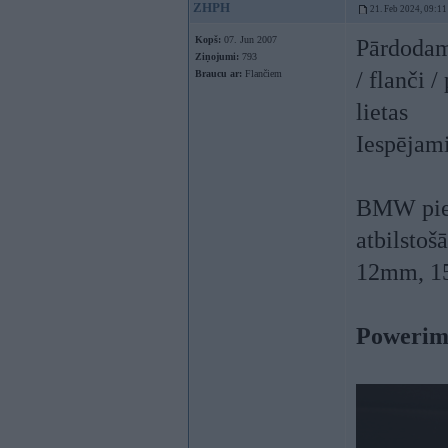
ZHPH
21. Feb 2024, 09:11
Kopš:
07. Jun 2007
Pārdodam,
Ziņojumi:
793
/ flanči /
Braucu ar:
Flančiem
lietas
Iespējam
BMW pieej
atbilsto
12mm, 1
Powerim