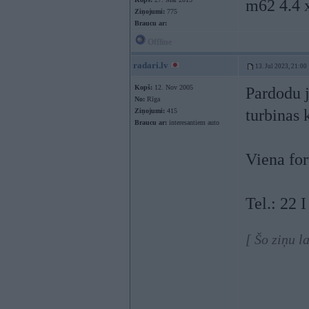
m62 4.4 x
Ziņojumi:
775
Braucu ar:
Offline
radari.lv
13. Jul 2023, 21:00
Kopš:
12. Nov 2005
Pardodu j
No:
Rīga
turbinas 
Ziņojumi:
415
Braucu ar:
interesantiem auto
Viena for
Tel.: 22 
[ Šo ziņu l