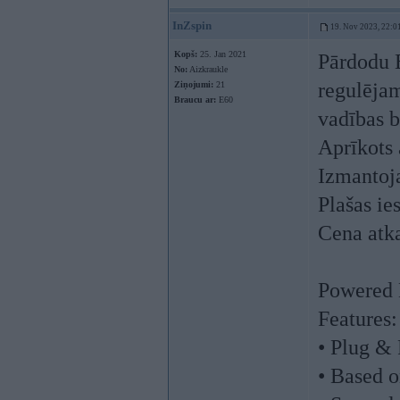
InZspin
19. Nov 2023, 22:0
Kopš:
25. Jan 2021
Pārdodu
No:
Aizkraukle
regulēja
Ziņojumi:
21
Braucu ar:
E60
vadības b
Aprīkots
Izmantoj
Plašas ie
Cena atk
Powered 
Features:
• Plug & 
• Based 