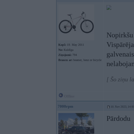
Nopirkšu
Vispārēja
Kopš:
19. May 2011
No:
Kuldīga
galvenais
Ziņojumi:
794
Braucu ar:
beamer, benz or bicycle
nelabojam
[ Šo ziņu l
Offline
7000rpm
10. Nov 2023, 14:0
Pārdodu