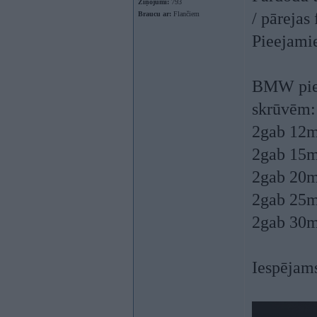
Ziņojumi:
793
/ pārejas 
Braucu ar:
Flančiem
Pieejami
BMW pieej
skrūvēm:
2gab 12m
2gab 15m
2gab 20m
2gab 25m
2gab 30m
Iespējams