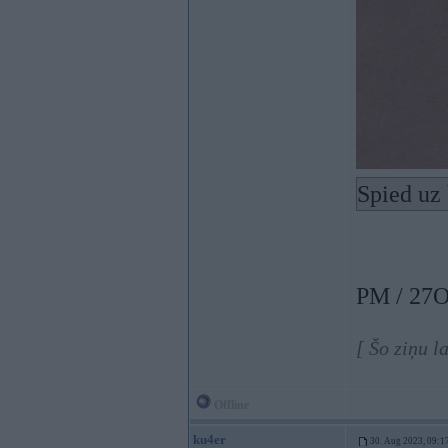
Spied uz 
PM / 27O
[ Šo ziņu 
Offline
ku4er
30. Aug 2023, 09:1