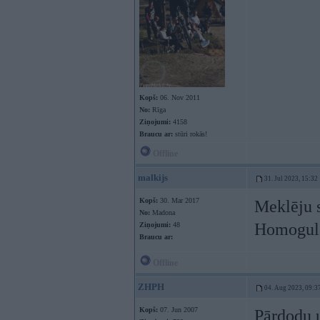
Kopš:
06. Nov 2011
No:
Rīga
Ziņojumi:
4158
Braucu ar:
stūri rokās!
Offline
malkijs
31. Jul 2023, 15:32
Kopš:
30. Mar 2017
Meklēju s
No:
Madona
Homogulāc
Ziņojumi:
48
Braucu ar:
Offline
ZHPH
04. Aug 2023, 09:3
Kopš:
07. Jun 2007
Pārdodu u