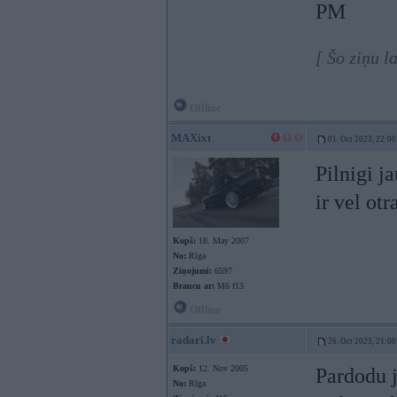
PM
[ Šo ziņu 
Offline
MAXixt
01. Oct 2023, 22:00
Pilnigi j
ir vel ot
Kopš:
18. May 2007
No:
Rīga
Ziņojumi:
6597
Braucu ar:
M6 f13
Offline
radari.lv
26. Oct 2023, 21:00
Kopš:
12. Nov 2005
Pardodu j
No:
Rīga