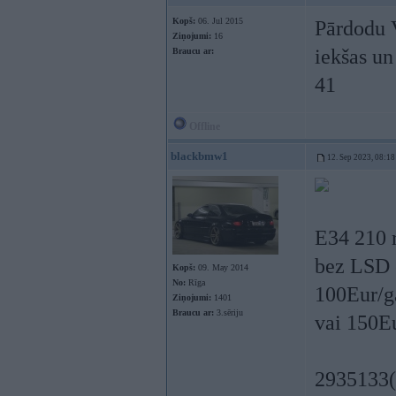
Kopš:
06. Jul 2015
Pārdodu V
Ziņojumi:
16
iekšas un
Braucu ar:
41
Offline
blackbmw1
12. Sep 2023, 08:18
E34 210 r
bez LSD 
Kopš:
09. May 2014
No:
Rīga
100Eur/g
Ziņojumi:
1401
Braucu ar:
3.sēriju
vai 150E
2935133(