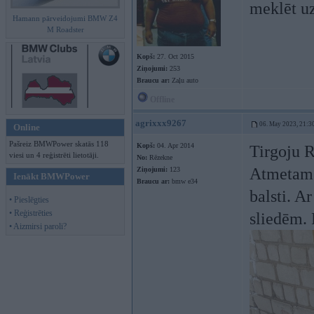
meklēt uz
Hamann pārveidojumi BMW Z4
M Roadster
Kopš:
27. Oct 2015
Ziņojumi:
253
Braucu ar:
Zaļu auto
Offline
agrixxx9267
06. May 2023, 21:3
Online
Pašreiz BMWPower skatās 118
Kopš:
04. Apr 2014
Tirgoju R
viesi un 4 reģistrēti lietotāji.
No:
Rēzekne
Atmetams
Ziņojumi:
123
Ienākt BMWPower
Braucu ar:
bmw e34
balsti. A
• Pieslēgties
• Reģistrēties
sliedēm. 
• Aizmirsi paroli?