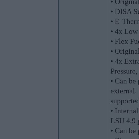
• Origin
• DISA S
• E-Ther
• 4x Low 
• Flex Fu
• Origina
• 4x Extr
Pressure,
• Can be 
external.
supporte
• Interna
LSU 4.9 p
• Can be 