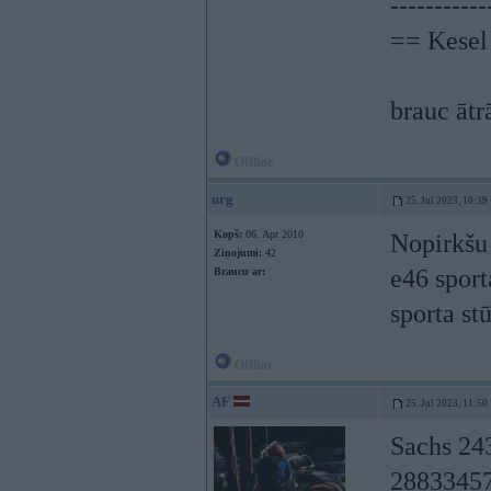
-----------
== Kesel
brauc ātr
Offline
urg
25. Jul 2023, 10:39
Kopš:
06. Apr 2010
Nopirkšu 
Ziņojumi:
42
e46 sport
Braucu ar:
sporta st
Offline
AF
25. Jul 2023, 11:50
Sachs 243
2883345