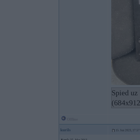
Spied uz 
(684x912
Offline
kurils
15. Jun 2023, 17:57
Kopš:
27. Mar 2013