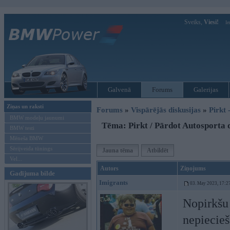
Sveiks,
Viesi!
Ie
Galvenā
Forums
Galerijas
Ziņas un raksti
Forums
»
Vispārējās diskusijas
»
Pirkt 
BMW modeļu jaunumi
Tēma: Pirkt / Pārdot Autosporta d
BMW testi
Mēneša BMW
Sērijveida tūnings
Jauna tēma
Atbildēt
Vel...
Autors
Ziņojums
Gadījuma bilde
Imigrants
03. May 2023, 17:2
Nopirkšu 
nepiecieš