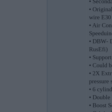
• Secon
• Origina
wire E30 
• Air Con
Speeduin
• DBW- Dr
RusEfi)
• Support
• Could b
• 2X Extr
pressure 
• 6 cylin
• Double
• Boost S