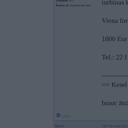
turbinas 
Ziņojumi:
415
Braucu ar:
interesantiem auto
Viena for
1800 Eur
Tel.: 22 
-----------
== Kesel
brauc ātr
Offline
Bucis
27. Oct 2023, 10:21