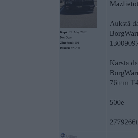
Mazlieto
Aukstā d
BorgWarn
Kopš:
27. May 2012
No:
Ogre
1300909
Ziņojumi:
101
Braucu ar:
e30
Karstā da
BorgWarn
76mm T4 
500e
2779266t
Offline