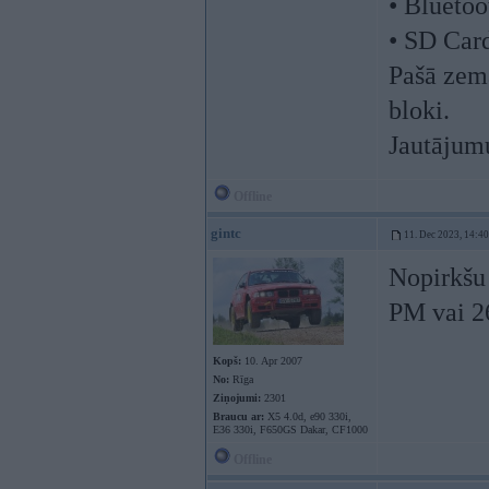
• Bluetoo
• SD Car
Pašā zemā
bloki.
Jautājum
Offline
gintc
11. Dec 2023, 14:40
Nopirkš
PM vai 2
Kopš:
10. Apr 2007
No:
Rīga
Ziņojumi:
2301
Braucu ar:
X5 4.0d, e90 330i,
E36 330i, F650GS Dakar, CF1000
Offline