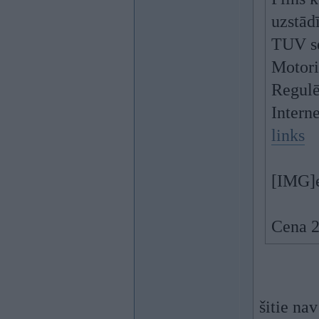
uzstād
TUV se
Motor
Regul
Intern
links
[IMG]
Cena 2
šitie na