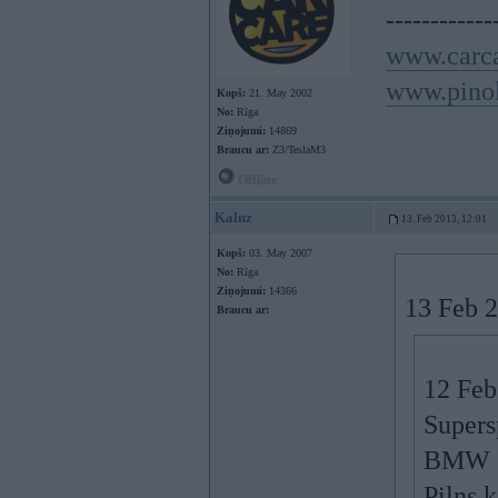
------------
www.carca
www.pinol
Kopš:
21. May 2002
No:
Rīga
Ziņojumi:
14869
Braucu ar:
Z3/TeslaM3
Offline
Kalnz
13. Feb 2013, 12:01
Kopš:
03. May 2007
No:
Rīga
Ziņojumi:
14366
13 Feb 2
Braucu ar:
12 Feb
Supers
BMW 3.
Pilns 