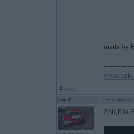
made by H
------------
www.hgkr
Offline
6500
12. Feb 2013, 14:45
E30,E34,E