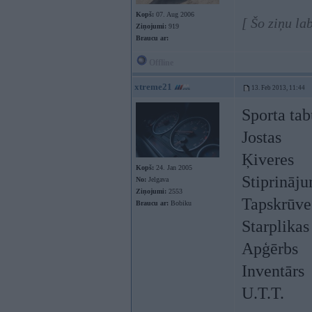
Kopš:
07. Aug 2006
[ Šo ziņu la
Ziņojumi:
919
Braucu ar:
Offline
xtreme21
13. Feb 2013, 11:44
Sporta tab
Jostas
Ķiveres
Kopš:
24. Jan 2005
Stiprināj
No:
Jelgava
Ziņojumi:
2553
Tapskrūve
Braucu ar:
Bobiku
Starplikas
Apģērbs
Inventārs
U.T.T.