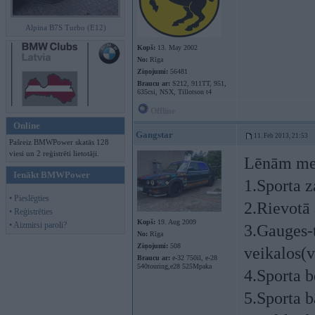
Alpina B7S Turbo (E12)
Kopš:
13. May 2002
No:
Rīga
Ziņojumi:
56481
Braucu ar:
S212, 911TT, 951,
635csi, NSX, Tillotson t4
Offline
Online
Gangstar
11. Feb 2013, 21:53
Pašreiz BMWPower skatās 128
viesi un 2 reģistrēti lietotāji.
Lēnām mek
Ienākt BMWPower
1.Sporta z
• Pieslēgties
2.Rievotā 
• Reģistrēties
Kopš:
19. Aug 2009
• Aizmirsi paroli?
3.Gauges-t
No:
Rīga
Ziņojumi:
508
veikalos(v
Braucu ar:
e-32 750il, e-28
540touring,e28 525Mpaka
4.Sporta b
5.Sporta b