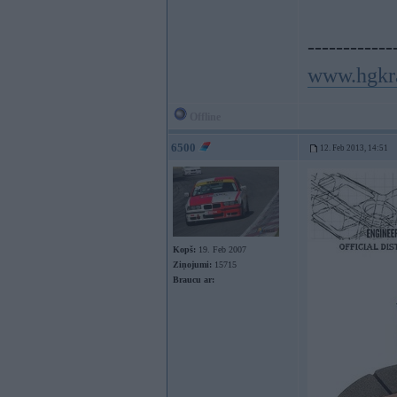
------------
www.hgkr
Offline
6500
12. Feb 2013, 14:51
Kopš:
19. Feb 2007
Ziņojumi:
15715
Braucu ar: