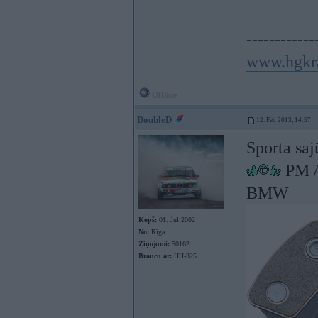
------------
www.hgkr
Offline
DoubleD
12. Feb 2013, 14:57
Sporta saj
PM /
BMW
Kopš:
01. Jul 2002
No:
Rīga
Ziņojumi:
50162
Braucu ar:
HH-325