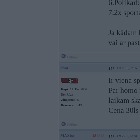
6.Polikarb
7.2x sport
Ja kādam k
vai ar pa
Offline
desa
11. Feb 2013, 22:05
Ir viena sp
Par homo 
Kopš:
11. Dec 2006
No:
Rīga
laikam ska
Ziņojumi:
868
Braucu ar:
rs13
Cena 30ls 
Offline
MAXixt
11. Feb 2013, 22:38