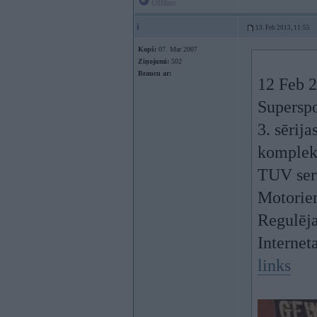
Offline
i
13. Feb 2013, 11:55
Kopš:
07. Mar 2007
Ziņojumi:
502
Braucu ar:
12 Feb 2
Supersp
3. sērij
komplekt
TUV sert
Motori
Regulēj
Internet
links