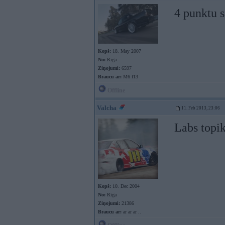
4 punktu s
Kopš:
18. May 2007
No:
Rīga
Ziņojumi:
6597
Braucu ar:
M6 f13
Offline
Valcha
11. Feb 2013, 23:06
Labs topi
Kopš:
10. Dec 2004
No:
Rīga
Ziņojumi:
21386
Braucu ar:
ar ar ar ..