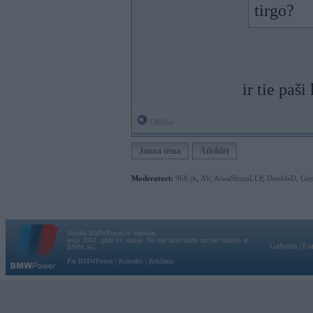
tirgo?
ir tie paš
Offline
Jauna tēma
Atbildēt
Moderatori:
968-jk
,
AV
,
AiwaShuraLLP
,
DoubleD
,
Gir
Vortāls BMWPower.lv darbojas
kopš 2002. gada 14. maija. Tas nav auto klubs un nav saistīts ar
Galvena
|
Fo
BMW AG.
Par BMWPower
|
Kontakti
|
Reklāma