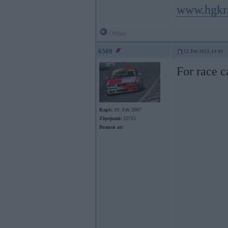
www.hgkr
Offline
6500
12. Feb 2013, 14:43
For race 
Kopš:
19. Feb 2007
Ziņojumi:
15715
Braucu ar: