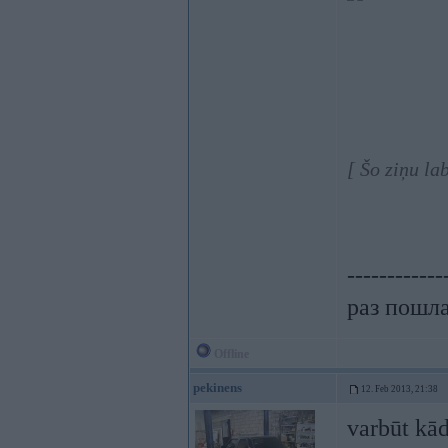
[ Šo ziņu l
------------
раз пошла
Offline
pekinens
12. Feb 2013, 21:38
varbūt kād