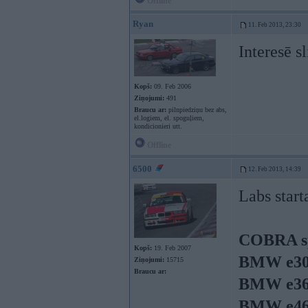
Offline
Ryan
11. Feb 2013, 23:30
Interesē sl
Kopš:
09. Feb 2006
Ziņojumi:
491
Braucu ar:
pilnpiedziņu bez abs,
el.logiem, el. spoguļiem,
kondicionieri utt.
Offline
6500
12. Feb 2013, 14:39
Labs start
COBRA sp
Kopš:
19. Feb 2007
BMW e30.
Ziņojumi:
15715
Braucu ar:
BMW e36.
BMW e46.