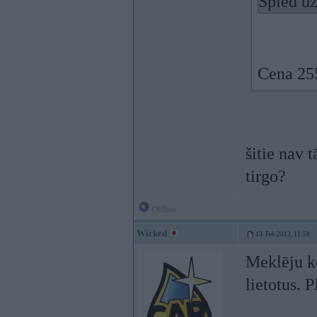
Spied uz
Cena 255
šitie nav 
tirgo?
Offline
Wicked
13. Feb 2013, 11:58
Meklēju ko
lietotus. 