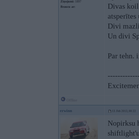
Ziņojumi:
1897
Divas koi
Braucu ar:
atsperītes
Divi mazli
Un divi Sp
Par tehn.
------------
Excitement
Offline
erwinn
13. Feb 2013, 00:22
Nopirksu h
shiftlight'