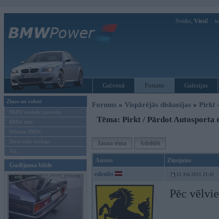
Sveiks,
Viesi!
Ie
Galvenā
Forums
Galerijas
Ziņas un raksti
Forums
»
Vispārējās diskusijas
»
Pirkt 
BMW modeļu jaunumi
Tēma: Pirkt / Pārdot Autosporta d
BMW testi
Mēneša BMW
Sērijveida tūnings
Jauna tēma
Atbildēt
Vel...
Autors
Ziņojums
Gadījuma bilde
edzulis
11. Feb 2013, 21:42
Pēc vēlvi