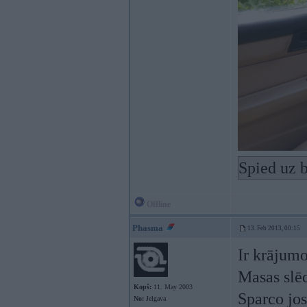
Spied uz b
Offline
Phasma
13. Feb 2013, 00:15
Ir krājumo
Masas slē
Kopš:
11. May 2003
Sparco jos
No:
Jelgava