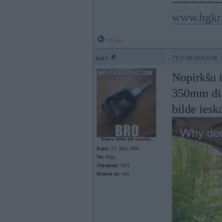
------------
www.hgkr
Offline
kars
12. Feb 2013, 22:48
Nopirkšu i
350mm dia
bilde ies
Kopš:
13. May 2006
No:
Rīga
Ziņojumi:
7661
Braucu ar:
velo