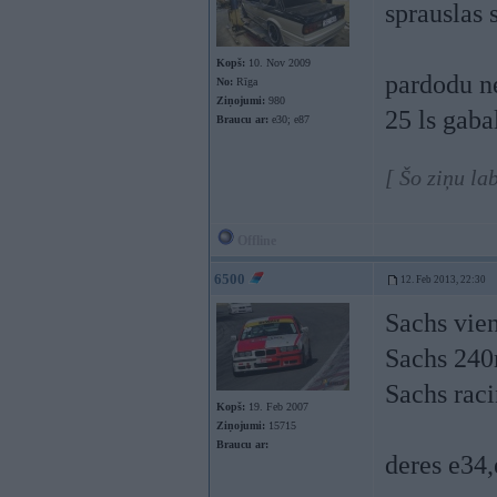
sprauslas 
Kopš:
10. Nov 2009
pardodu n
No:
Rīga
Ziņojumi:
980
25 ls gabal
Braucu ar:
e30; e87
[ Šo ziņu la
Offline
6500
12. Feb 2013, 22:30
Sachs vie
Sachs 240
Sachs raci
Kopš:
19. Feb 2007
Ziņojumi:
15715
Braucu ar:
deres e34,