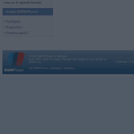
viesi un 4 reģistrēti lietotāji.
Ienākt BMWPower
• Pieslēgties
• Reģistrēties
• Aizmirsi paroli?
Vortāls BMWPower.lv darbojas
kopš 2002. gada 14. maija. Tas nav auto klubs un nav saistīts ar
Galvena
|
Fo
BMW AG.
Par BMWPower
|
Kontakti
|
Reklāma