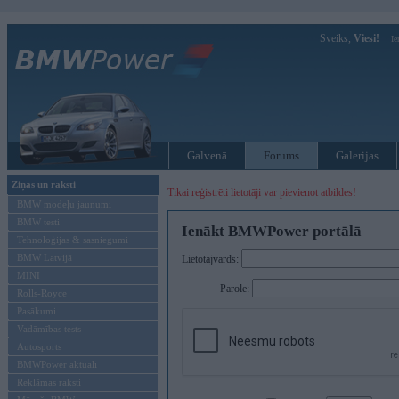
Sveiks,
Viesi!
Ie
Galvenā
Forums
Galerijas
Ziņas un raksti
Tikai reģistrēti lietotāji var pievienot atbildes!
BMW modeļu jaunumi
BMW testi
Ienākt BMWPower portālā
Tehnoloģijas & sasniegumi
BMW Latvijā
Lietotājvārds:
MINI
Parole:
Rolls-Royce
Pasākumi
Vadāmības tests
Autosports
BMWPower aktuāli
Reklāmas raksti