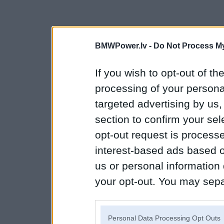
BMWPower.lv -
Do Not Process My
If you wish to opt-out of the
processing of your personal
targeted advertising by us
section to confirm your sel
opt-out request is proces
interest-based ads based o
us or personal information d
your opt-out. You may separ
disclosure of your personal
IAB’s list of downstream pa
Personal Data Processing Opt Outs