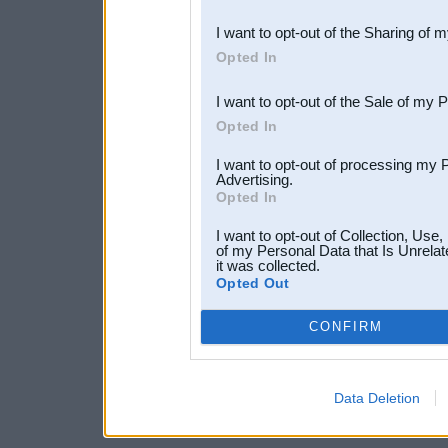
also be disclosed by us to 
I want to opt-out of the Sharing of 
Downstream Participants
th
Opted In
third parties.
I want to opt-out of the Sale of my 
Opted In
I want to opt-out of processing my 
Advertising.
Opted In
I want to opt-out of Collection, Use
of my Personal Data that Is Unrelat
it was collected.
Opted Out
CONFIRM
Data Deletion