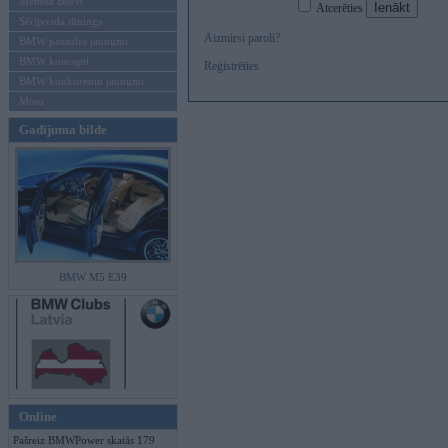
Mēneša BMW
Atcerēties
Sērijveida tūnings
Aizmirsi paroli?
BMW pasaules jaunumi
BMW koncepti
Reģistrēties
BMW konkurentu jaunumi
Moto
Gadījuma bilde
BMW M5 E39
Online
Pašreiz BMWPower skatās 179