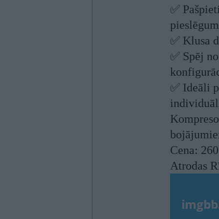
✅ Pašpiet
pieslēgums
✅ Klusa d
✅ Spēj nod
konfigurāc
✅ Ideāli 
individuā
Kompresors
bojājumie
Cena: 260
Atrodas R