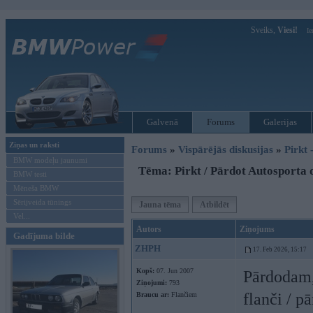
Sveiks,
Viesi!
Ie
Galvenā
Forums
Galerijas
Ziņas un raksti
Forums
»
Vispārējās diskusijas
»
Pirkt 
BMW modeļu jaunumi
Tēma: Pirkt / Pārdot Autosporta d
BMW testi
Mēneša BMW
Sērijveida tūnings
Jauna tēma
Atbildēt
Vel...
Autors
Ziņojums
Gadījuma bilde
ZHPH
17. Feb 2026, 15:17
Kopš:
07. Jun 2007
Pārdodam, 
Ziņojumi:
793
flanči / pā
Braucu ar:
Flančiem