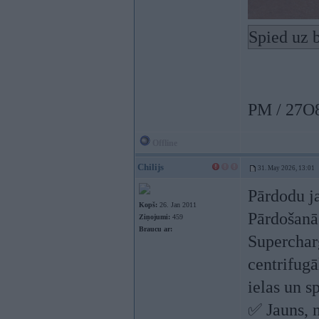
Spied uz b
PM / 27O
Offline
Chilijs
31. May 2026, 13:01
Pārdodu j
Kopš:
26. Jan 2011
Pārdošanā 
Ziņojumi:
459
Braucu ar:
Superchar
centrifug
ielas un s
✅ Jauns, 