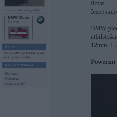
lietas
Iespējami
Latvijas lauku tūninga šedevri
BMW pieej
atbilstoš
12mm, 1
Online
Pašreiz BMWPower skatās 95 viesi
un 4 reģistrēti lietotāji.
Powerim 
Ienākt BMWPower
• Pieslēgties
• Reģistrēties
• Aizmirsi paroli?