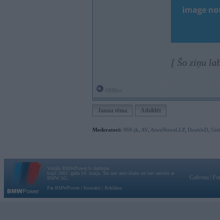
[ Šo ziņu la
Offline
Jauna tēma
Atbildēt
Moderatori:
968-jk
,
AV
,
AiwaShuraLLP
,
DoubleD
,
Gir
Vortāls BMWPower.lv darbojas
kopš 2002. gada 14. maija. Tas nav auto klubs un nav saistīts ar
Galvena
|
Fo
BMW AG.
Par BMWPower
|
Kontakti
|
Reklāma