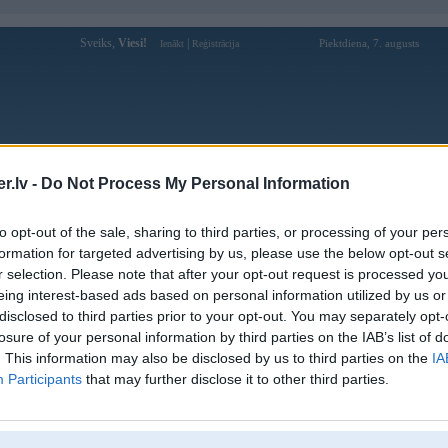
Sveiks,
Viesi!
|
Piektdiena, 7. augusts
Ienākt
Reģistrācija
Forums
Galerijas
Reģistrācija
Lietotāji
Meklētājs
.lv -
Do Not Process My Personal Information
Lietotāja agrixxx9267 profils
to opt-out of the sale, sharing to third parties, or processing of your per
formation for targeted advertising by us, please use the below opt-out s
Pēdējo reizi manīts: 10. Jul 2026, 11:29
r selection. Please note that after your opt-out request is processed y
eing interest-based ads based on personal information utilized by us or
Lietotājvārds:
agrixxx9267
disclosed to third parties prior to your opt-out. You may separately opt-
Pilsēta:
Rēzekne
losure of your personal information by third parties on the IAB’s list of
Braucu ar:
bmw e34
. This information may also be disclosed by us to third parties on the
IA
Intereses:
bmw moto
Participants
that may further disclose it to other third parties.
Ziņojumi forumā:
123
Pēdējie ziņojumi forumā
[
]