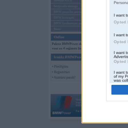
Mēneša BMW
Persona
Sērijveida tūnings
BMW pasaules jaunumi
I want t
BMW koncepti
Opted 
BMW konkurentu jaunumi
Moto
I want t
Online
Opted 
Pašreiz BMWPower skatās 119
viesi un 4 reģistrēti lietotāji.
I want 
Advertis
Ienākt BMWPower
Opted 
• Pieslēgties
• Reģistrēties
I want t
of my P
• Aizmirsi paroli?
was col
Opted 
Vortāls BMWPower.lv darbojas
kopš 2002. gada 14. maija. Tas nav auto klubs
BMW AG.
Par BMWPower
|
Kontakti
|
Reklāma