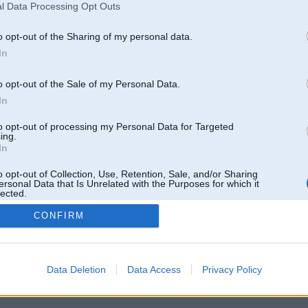
l Data Processing Opt Outs
o opt-out of the Sharing of my personal data.
In
o opt-out of the Sale of my Personal Data.
In
to opt-out of processing my Personal Data for Targeted
ing.
In
o opt-out of Collection, Use, Retention, Sale, and/or Sharing
ersonal Data that Is Unrelated with the Purposes for which it
lected.
Out
CONFIRM
 un nav saistīts ar
Galvena
|
Forums
|
Galerijas
|
Reģistrācija
|
Lietotaāji
|
Meklētājs
|
Reklā
Data Deletion
Data Access
Privacy Policy