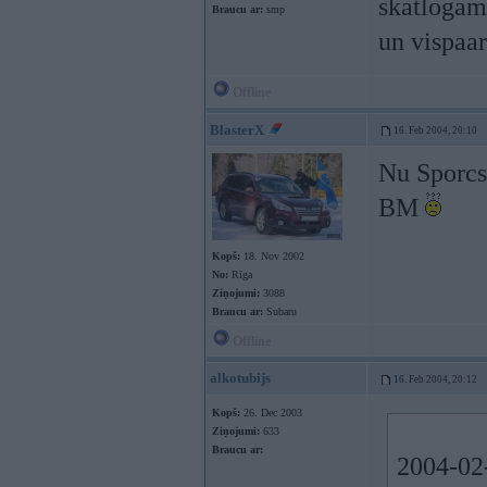
skatloga
Braucu ar:
smp
un vispaar
Offline
BlasterX
16. Feb 2004, 20:10
Nu Sporcs 
BM
Kopš:
18. Nov 2002
No:
Rīga
Ziņojumi:
3088
Braucu ar:
Subaru
Offline
alkotubijs
16. Feb 2004, 20:12
Kopš:
26. Dec 2003
Ziņojumi:
633
Braucu ar:
2004-02-