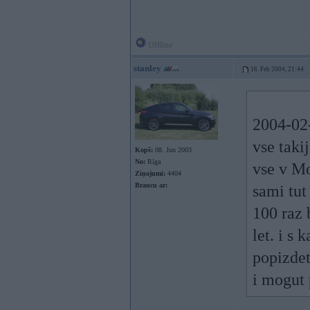
Offline
stanley
16. Feb 2004, 21:44
2004-02-
vse taki
Kopš:
08. Jun 2003
No:
Rīga
vse v Mo
Ziņojumi:
4404
Braucu ar:
sami tut
100 raz 
let. i s
popizdet
i mogut 