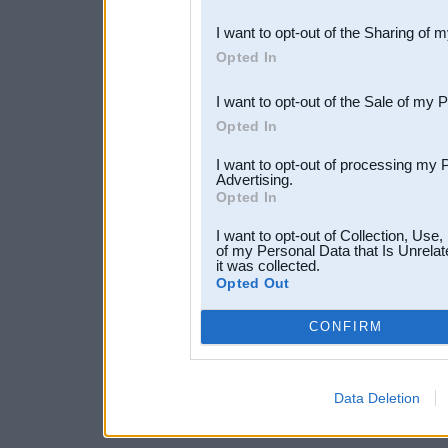
also be disclosed by us to 
I want to opt-out of the Sharing of 
Downstream Participants
th
Opted In
third parties.
I want to opt-out of the Sale of my 
Opted In
I want to opt-out of processing my 
Advertising.
Opted In
I want to opt-out of Collection, Use
of my Personal Data that Is Unrelat
it was collected.
Opted Out
CONFIRM
Data Deletion