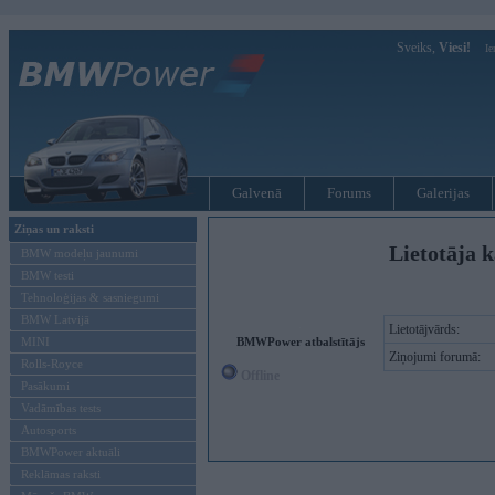
Sveiks,
Viesi!
Ie
Galvenā
Forums
Galerijas
Ziņas un raksti
Lietotāja k
BMW modeļu jaunumi
BMW testi
Tehnoloģijas & sasniegumi
BMW Latvijā
Lietotājvārds:
MINI
BMWPower atbalstītājs
Ziņojumi forumā:
Rolls-Royce
Offline
Pasākumi
Vadāmības tests
Autosports
BMWPower aktuāli
Reklāmas raksti