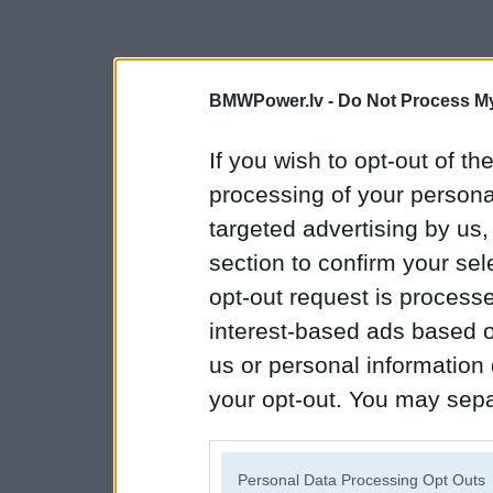
BMWPower.lv -
Do Not Process My
If you wish to opt-out of the
processing of your personal
targeted advertising by us
section to confirm your sel
opt-out request is proces
interest-based ads based o
us or personal information d
your opt-out. You may separ
disclosure of your personal
IAB’s list of downstream pa
Personal Data Processing Opt Outs