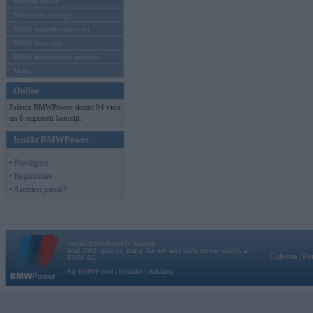
Mēneša BMW
Sērijveida tūnings
BMW pasaules jaunumi
BMW koncepti
BMW konkurentu jaunumi
Moto
Online
Pašreiz BMWPower skatās 94 viesi
un 6 reģistrēti lietotāji.
Ienākt BMWPower
• Pieslēgties
• Reģistrēties
• Aizmirsi paroli?
Vortāls BMWPower.lv darbojas
kopš 2002. gada 14. maija. Tas nav auto klubs un nav saistīts ar
Galvena
|
Fo
BMW AG.
Par BMWPower
|
Kontakti
|
Reklāma