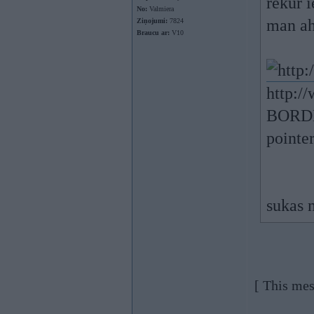
rekur 
No:
Valmiera
man ah
Ziņojumi:
7824
Braucu ar:
V10
http:/
BORDE
pointe
sukas n
[ This mes