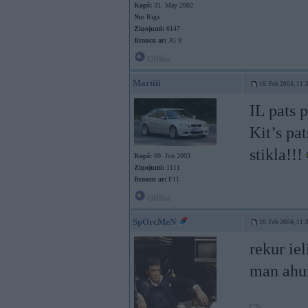
Kopš:
31. May 2002
No:
Rīga
Ziņojumi:
6147
Braucu ar:
JG 9
Offline
Martiii
16. Feb 2004, 11:
IL pats 
Kit’s pa
stikla!!!
Kopš:
09. Jun 2003
Ziņojumi:
1111
Braucu ar:
F11
Offline
SpOrcMeN
16. Feb 2004, 11:
rekur ie
man ahun