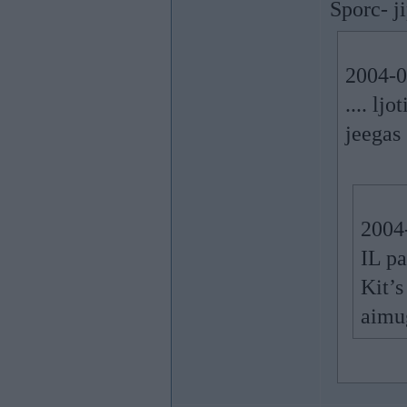
Sporc- ji
2004-02
.... lj
jeegas 
2004-
IL pa
Kit’s
aimug