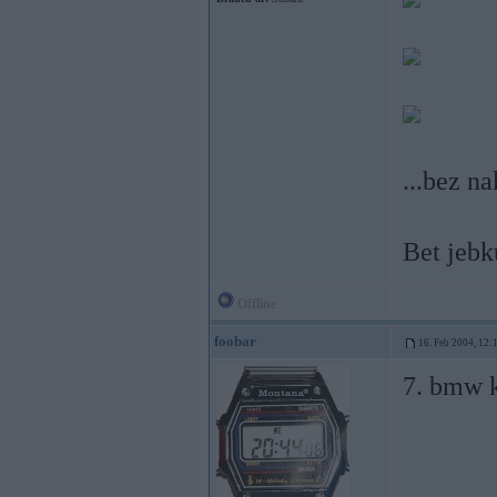
...bez n
Bet jebk
Offline
foobar
16. Feb 2004, 12:
7. bmw k