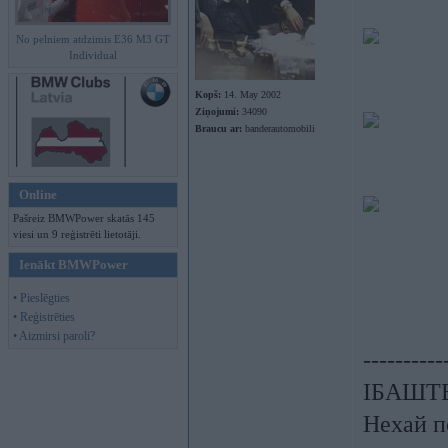
No pelniem atdzimis E36 M3 GT
Individual
Kopš:
14. May 2002
Ziņojumi:
34090
Braucu ar:
banderautomobili
Online
Pašreiz BMWPower skatās 145
viesi un 9 reģistrēti lietotāji.
Ienākt BMWPower
• Pieslēgties
• Reģistrēties
• Aizmirsi paroli?
----------
ІБАШТЕ!
Нехай п