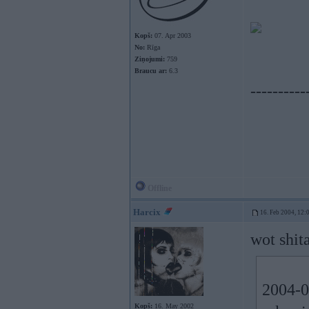
Kopš:
07. Apr 2003
No:
Rīga
Ziņojumi:
759
Braucu ar:
6.3
----------
Offline
Harcix
16. Feb 2004, 12:
wot shita
2004-0
Kopš:
16. May 2002