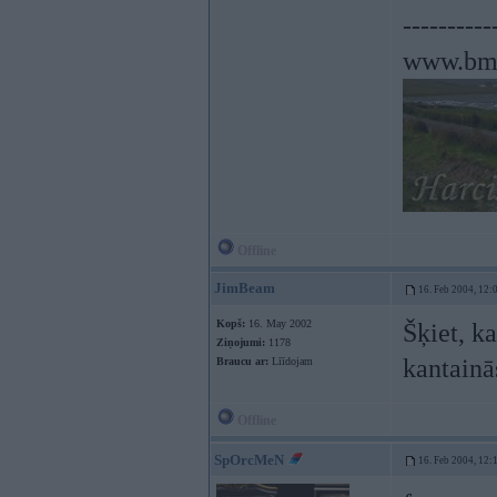
----------
www.bmw
Offline
JimBeam
16. Feb 2004, 12:
Kopš:
16. May 2002
Šķiet, ka
Ziņojumi:
1178
kantain
Braucu ar:
Līīdojam
Offline
SpOrcMeN
16. Feb 2004, 12: