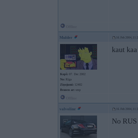
Offline
Mulder
16. Feb 2004, 11:
kaut kaa
Kopš:
07. Dec 2002
No:
Rīga
Ziņojumi:
12482
Braucu ar:
smp
Offline
valvoline
16. Feb 2004, 11:
No RUS ..