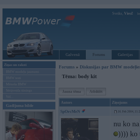
Sveiks,
Viesi!
Ie
Galvenā
Forums
Galerijas
Ziņas un raksti
Forums
»
Diskusijas par BMW modeļi
BMW modeļu jaunumi
Tēma: body kit
BMW testi
Mēneša BMW
Sērijveida tūnings
Jauna tēma
Atbildēt
Vel...
Autors
Ziņojums
Gadījuma bilde
SpOrcMeN
16. Feb 2004, 11:
nu ko na
)))) ko