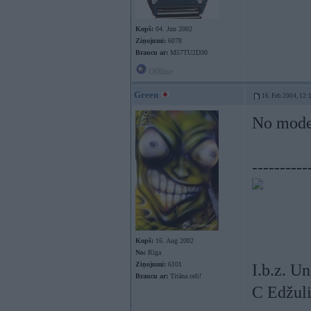
Kopš:
04. Jun 2002
Ziņojumi:
6078
Braucu ar:
M57TU2D30
Offline
Green
16. Feb 2004, 12:
No moder
----------
Kopš:
16. Aug 2002
No:
Rīga
Ziņojumi:
6101
I.b.z. Un 
Braucu ar:
Titāna celi!
C Edžuli