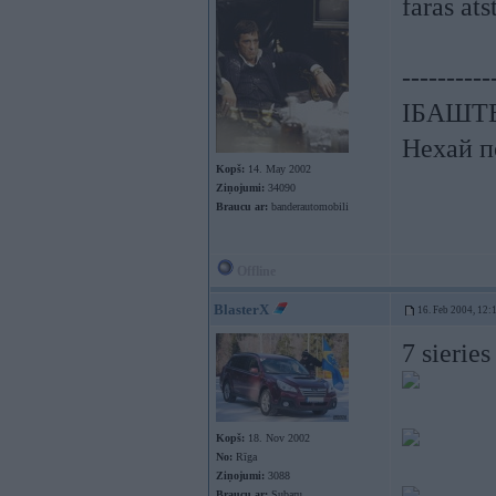
faras ats
----------
ІБАШТЕ!
Нехай п
Kopš:
14. May 2002
Ziņojumi:
34090
Braucu ar:
banderautomobili
Offline
BlasterX
16. Feb 2004, 12:
7 sieries
Kopš:
18. Nov 2002
No:
Rīga
Ziņojumi:
3088
Braucu ar:
Subaru