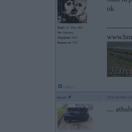
ok
----------
Kopš:
16. May 2002
No:
Valmiera
www.bmw
Ziņojumi:
7824
Braucu ar:
V10
Offline
diesel
16. Feb 2004, 11:
.... atba