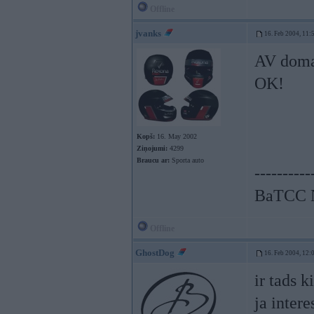
Offline
jvanks
16. Feb 2004, 11:
AV domas
OK!
Kopš:
16. May 2002
Ziņojumi:
4299
Braucu ar:
Sporta auto
----------
BaTCC N
Offline
GhostDog
16. Feb 2004, 12:
ir tads ki
ja intere