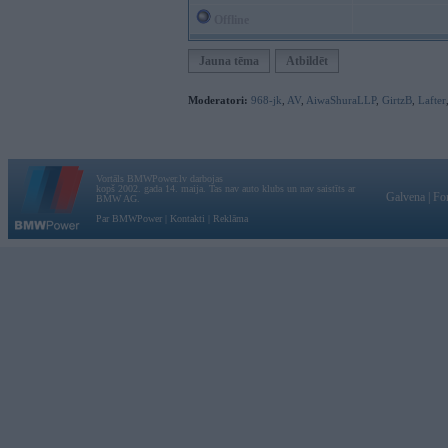
Offline
Jauna tēma
Atbildēt
Moderatori:
968-jk
,
AV
,
AiwaShuraLLP
,
GirtzB
,
Lafter
Vortāls BMWPower.lv darbojas
kopš 2002. gada 14. maija. Tas nav auto klubs un nav saistīts ar
Galvena
|
Fo
BMW AG.
Par BMWPower
|
Kontakti
|
Reklāma