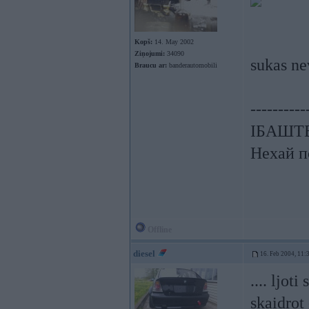
Kopš:
14. May 2002
Ziņojumi:
34090
sukas ne
Braucu ar:
banderautomobili
----------
ІБАШТЕ!
Нехай п
Offline
diesel
16. Feb 2004, 11:
.... ljot
skaidrot 