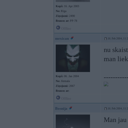
Kopš:
16. Apr 2003
No:
Rīga
Ziņojumi:
2490
Braucu ar:
PP-78
Offline
mexican
16. Feb 2004, 11:
nu skaist
man liek
----------
Kopš:
06. Jan 2004
No:
Jūrmala
Ziņojumi:
2067
Braucu ar:
Offline
Bosnija
16. Feb 2004, 11:
Man jau 