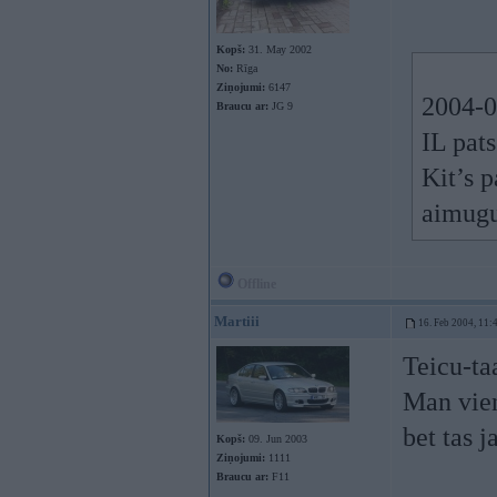
Kopš:
31. May 2002
No:
Rīga
Ziņojumi:
6147
2004-02
Braucu ar:
JG 9
IL pat
Kit’s p
aimugu
Offline
Martiii
16. Feb 2004, 11:
Teicu-ta
Man vien
bet tas 
Kopš:
09. Jun 2003
Ziņojumi:
1111
Braucu ar:
F11