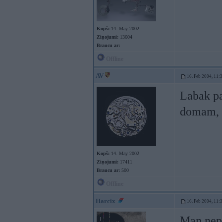
Kopš:
14. May 2002
Ziņojumi:
13604
Braucu ar:
Offline
AV
16. Feb 2004, 11:
Labak pa
domam, k
Kopš:
14. May 2002
Ziņojumi:
17411
Braucu ar:
500
Offline
Harcix
16. Feb 2004, 11:
Man nepat