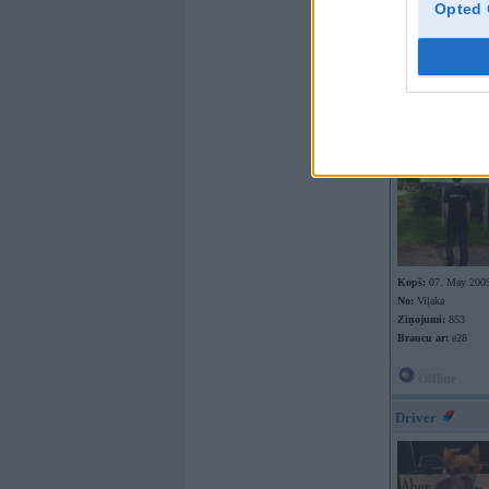
Opted 
Offline
Hazard
Kopš:
07. May 200
No:
Viļaka
Ziņojumi:
853
Braucu ar:
e28
Offline
Driver