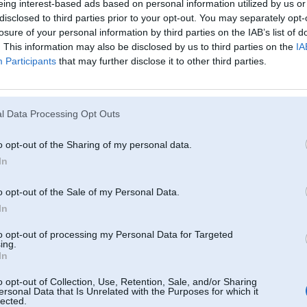
eing interest-based ads based on personal information utilized by us or
mainu savu e34 pret to e28, ja vinjs nav srots.
srotu ari par 100ls nepirktu...
disclosed to third parties prior to your opt-out. You may separately opt-
losure of your personal information by third parties on the IAB’s list of
-----------------
. This information may also be disclosed by us to third parties on the
IA
diagnostika, elektronikas remonts & pretaizdzīšanas iekārtas.
Participants
that may further disclose it to other third parties.
l Data Processing Opt Outs
a ratiem pa alko
o opt-out of the Sharing of my personal data.
In
01. Aug 2011, 00:11
o opt-out of the Sale of my Personal Data.
reku VOVA tiro tak 4.0 litrigu e34
In
pa 1k ls varu piedavat bk izvarotu e34 bet ar 4.0+ 5manual ieksa. vai svapam 
to opt-out of processing my Personal Data for Targeted
ing.
+LSD, cipots, TA, normala hadene, kuzavs ari labs.
In
-sausmigi parkrasota jau sen, vizuali defekti, nav durvju apsivkas un tt.
o opt-out of Collection, Use, Retention, Sale, and/or Sharing
26743259
ersonal Data that Is Unrelated with the Purposes for which it
skype: vova25br
lected.