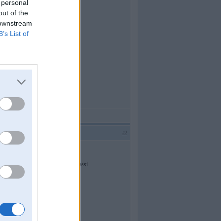
 personal
out of the
 downstream
B’s List of
#7
uz citu masinu, vai gazsanai pa trassi.