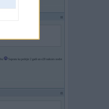
#8
robu
Sapratu ka pedejie 2 gadi un e28 naksies nodot
#9