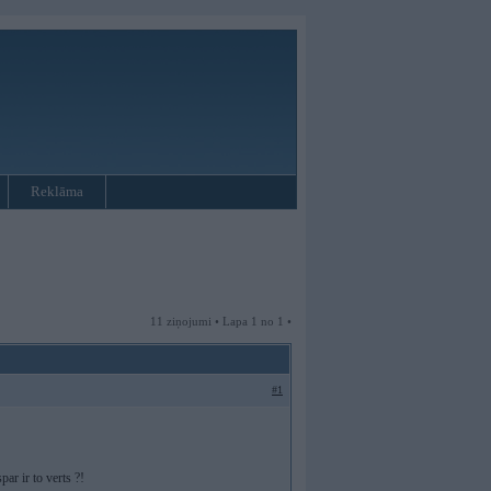
Reklāma
11 ziņojumi • Lapa 1 no 1 •
#1
ar ir to verts ?!