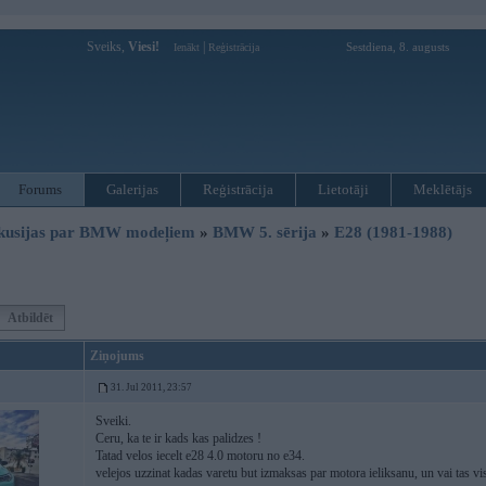
Sveiks,
Viesi!
|
Sestdiena, 8. augusts
Ienākt
Reģistrācija
Forums
Galerijas
Reģistrācija
Lietotāji
Meklētājs
kusijas par BMW modeļiem
»
BMW 5. sērija
»
E28 (1981-1988)
Atbildēt
Ziņojums
31. Jul 2011, 23:57
Sveiki.
Ceru, ka te ir kads kas palidzes !
Tatad velos iecelt e28 4.0 motoru no e34.
velejos uzzinat kadas varetu but izmaksas par motora ieliksanu, un vai tas visp