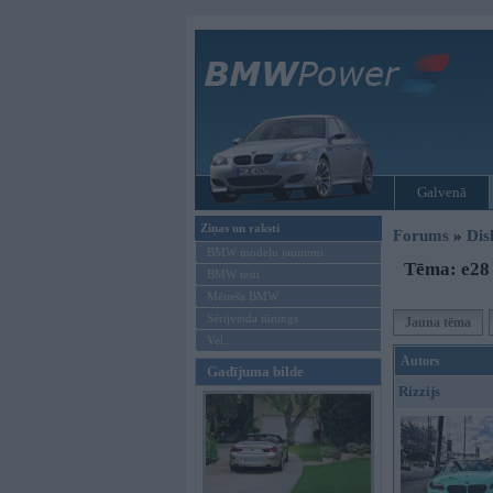
Galvenā
Ziņas un raksti
Forums
»
Dis
BMW modeļu jaunumi
Tēma: e28
BMW testi
Mēneša BMW
Sērijveida tūnings
Jauna tēma
Vel...
Autors
Gadījuma bilde
Rizzijs