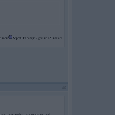
un robu
Sapratu ka pedejie 2 gadi un e28 naksies
#10
pam uz citu masinu, vai gazsanai pa trassi.