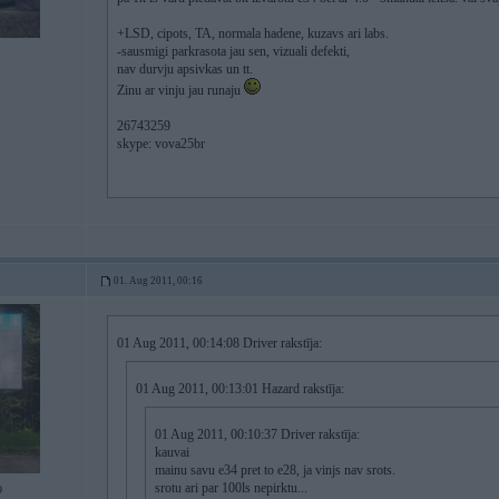
+LSD, cipots, TA, normala hadene, kuzavs ari labs.
-sausmigi parkrasota jau sen, vizuali defekti,
nav durvju apsivkas un tt.
Zinu ar vinju jau runaju
26743259
skype: vova25br
01. Aug 2011, 00:16
01 Aug 2011, 00:14:08 Driver rakstīja:
01 Aug 2011, 00:13:01 Hazard rakstīja:
01 Aug 2011, 00:10:37 Driver rakstīja:
kauvai
mainu savu e34 pret to e28, ja vinjs nav srots.
srotu ari par 100ls nepirktu...
9