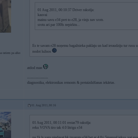
01 Aug 2011, 00:10:37 Driver rakstīja:
kauvai
mainu savu e34 pret to e28, ja vinjs nav srots.
srotu ari par 100ls nepirktu...
Es te savam e28 noņemu bagažnieka paklaju un kad ieraudziju tur rusu 
nodot lužnos
a ratiem pa alko
atdod man
-----------------
diagnostika, elektronikas remonts & pretaizdzīšanas iekārtas.
01. Aug 2011, 00:16
01 Aug 2011, 00:11:01 restar79 rakstīja:
reku VOVA tiro tak 4.0 litrigu e34
pa 1k ls varu piedavat bk izvarotu e34 bet ar 4.0+ 5manual ieksa. vai sva