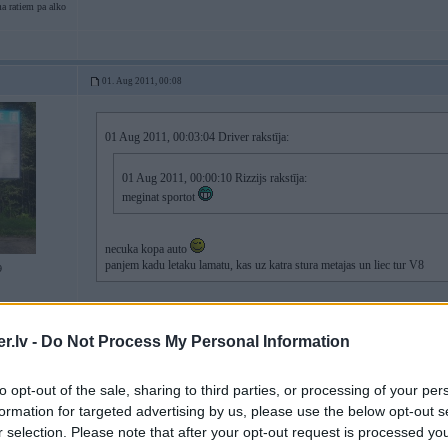
a ratiem pa alko
01. Aug 2011, 00:08
01 Aug 2011, 00:03:04 Driver rakstīja:
01 Aug 2011, 00:00:10 Rizzijs rakstīja:
meginat sportot
necuka kopa auto
panjem kadu letaku lamatu, kas uz katra stura metajas un liec tur V8
9
Piemeram tavu e34?
.lv -
Do Not Process My Personal Information
to opt-out of the sale, sharing to third parties, or processing of your per
01. Aug 2011, 00:10
formation for targeted advertising by us, please use the below opt-out s
r selection. Please note that after your opt-out request is processed y
kauvai