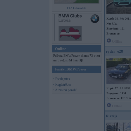
F13 kabriolets
Kopš:
08. Feb 2011
No:
Rīga
Ziņojumi:
121
Braucu ar:
Offline
Online
ryder_e28
Pašreiz BMWPower skatās 73 viesi
un 5 reģistrēti lietotāji.
Ienākt BMWPower
• Pieslēgties
• Reģistrēties
Kopš:
12. Jul 2008
• Aizmirsi paroli?
Ziņojumi:
1434
Braucu ar:
E61/// 
Offline
Rizzijs