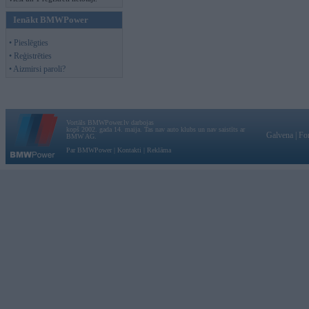
Ienākt BMWPower
• Pieslēgties
• Reģistrēties
• Aizmirsi paroli?
Vortāls BMWPower.lv darbojas
kopš 2002. gada 14. maija. Tas nav auto klubs un nav saistīts ar
Galvena
|
Fo
BMW AG.
Par BMWPower
|
Kontakti
|
Reklāma