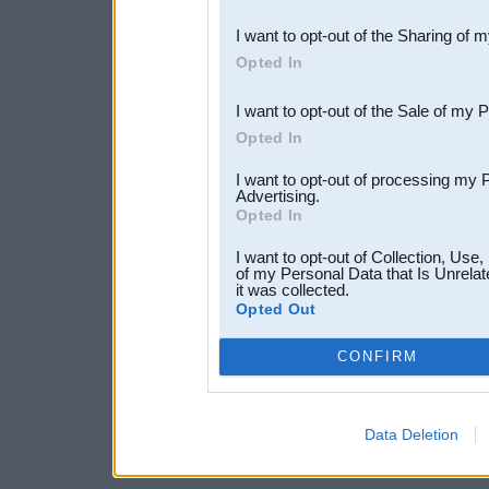
also be disclosed by us to 
I want to opt-out of the Sharing of 
Downstream Participants
th
Opted In
third parties.
I want to opt-out of the Sale of my 
Opted In
I want to opt-out of processing my 
Advertising.
Opted In
I want to opt-out of Collection, Use
of my Personal Data that Is Unrelat
it was collected.
Opted Out
CONFIRM
Data Deletion