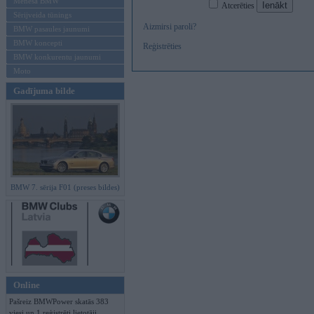
Mēneša BMW
Atcerēties
Sērijveida tūnings
Aizmirsi paroli?
BMW pasaules jaunumi
BMW koncepti
Reģistrēties
BMW konkurentu jaunumi
Moto
Gadījuma bilde
BMW 7. sērija F01 (preses bildes)
Online
Pašreiz BMWPower skatās 383
viesi un 1 reģistrēti lietotāji.