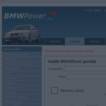
Sveiks,
Viesi!
Ie
Galvenā
Forums
Galerijas
Ziņas un raksti
Tikai reģistrēti lietotāji var pievienot atbildes!
BMW modeļu jaunumi
BMW testi
Ienākt BMWPower portālā
Tehnoloģijas & sasniegumi
BMW Latvijā
Lietotājvārds:
MINI
Parole:
Rolls-Royce
Pasākumi
Vadāmības tests
Autosports
BMWPower aktuāli
Reklāmas raksti