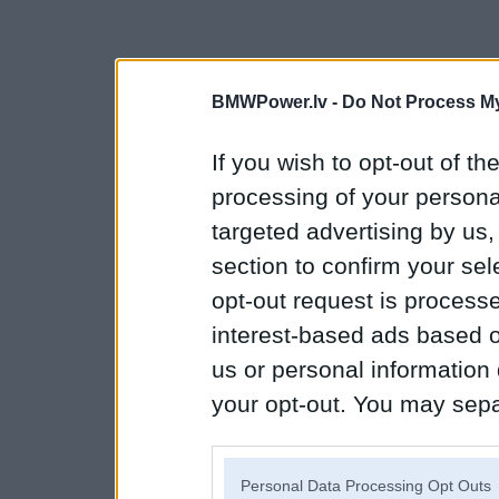
BMWPower.lv -
Do Not Process My
If you wish to opt-out of the
processing of your personal
targeted advertising by us
section to confirm your sel
opt-out request is proces
interest-based ads based o
us or personal information d
your opt-out. You may separ
disclosure of your personal
IAB’s list of downstream pa
Personal Data Processing Opt Outs