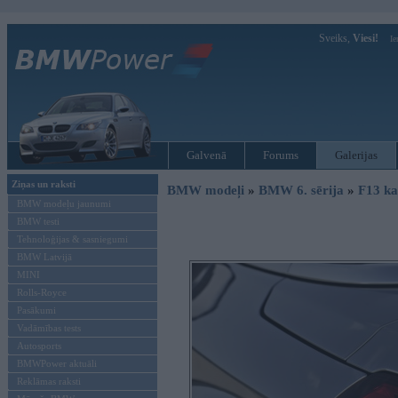
Sveiks,
Viesi!
Ie
Galvenā
Forums
Galerijas
Ziņas un raksti
BMW modeļi
»
BMW 6. sērija
»
F13 ka
BMW modeļu jaunumi
BMW testi
Tehnoloģijas & sasniegumi
BMW Latvijā
MINI
Rolls-Royce
Pasākumi
Vadāmības tests
Autosports
BMWPower aktuāli
Reklāmas raksti