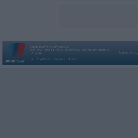
Vortāls BMWPower.lv darbojas
kopš 2002. gada 14. maija. Tas nav auto klubs un nav saistīts ar
Galvena
|
Fo
BMW AG.
Par BMWPower
|
Kontakti
|
Reklāma