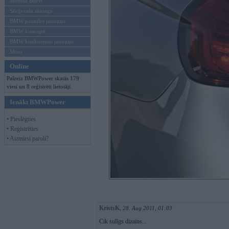
Mēneša BMW
Sērijveida tūnings
BMW pasaules jaunumi
BMW koncepti
BMW konkurentu jaunumi
Moto
Online
Pašreiz BMWPower skatās 179
viesi un 8 reģistrēti lietotāji.
Ienākt BMWPower
• Pieslēgties
• Reģistrēties
• Aizmirsi paroli?
KristsK
,
28. Aug 2011, 01:03
Cik sulīgs dizains...