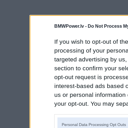
BMWPower.lv -
Do Not Process My
If you wish to opt-out of the
processing of your personal
targeted advertising by us
section to confirm your sel
opt-out request is proces
interest-based ads based o
us or personal information d
your opt-out. You may separ
disclosure of your personal
IAB’s list of downstream pa
Personal Data Processing Opt Outs