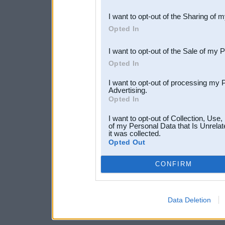
also be disclosed by us to 
I want to opt-out of the Sharing of 
Downstream Participants
th
Opted In
third parties.
I want to opt-out of the Sale of my 
Opted In
I want to opt-out of processing my 
Advertising.
Opted In
I want to opt-out of Collection, Use
of my Personal Data that Is Unrelat
it was collected.
Opted Out
CONFIRM
Data Deletion