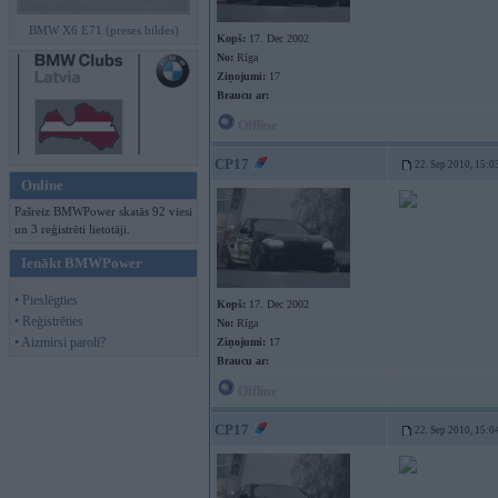
BMW X6 E71 (preses bildes)
Kopš:
17. Dec 2002
No:
Rīga
Ziņojumi:
17
Braucu ar:
Offline
CP17
22. Sep 2010, 15:0
Online
Pašreiz BMWPower skatās 92 viesi
un 3 reģistrēti lietotāji.
Ienākt BMWPower
• Pieslēgties
Kopš:
17. Dec 2002
• Reģistrēties
No:
Rīga
• Aizmirsi paroli?
Ziņojumi:
17
Braucu ar:
Offline
CP17
22. Sep 2010, 15:0