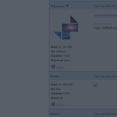
Whazaaa
22. Sep 2010, 16:0
sauauauūūūūda arā
-----------------
Logo, vizītkaršu, 
Kopš:
24. Jun 2004
No:
Saulkrasti
Ziņojumi:
71589
Braucu ar:
metro
Offline
Kalnz
22. Sep 2010, 16:0
Kopš:
03. May 2007
No:
Rīga
Ziņojumi:
14366
Braucu ar:
Offline
Arviss
22. Sep 2010, 16:1