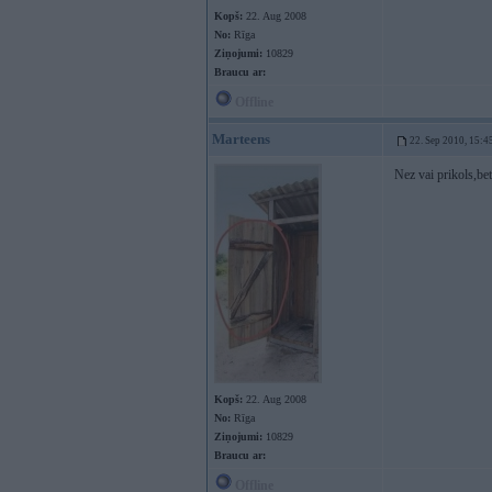
Kopš:
22. Aug 2008
No:
Rīga
Ziņojumi:
10829
Braucu ar:
Offline
Marteens
22. Sep 2010, 15:4
Nez vai prikols,be
Kopš:
22. Aug 2008
No:
Rīga
Ziņojumi:
10829
Braucu ar:
Offline