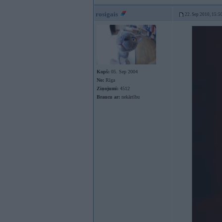
rosigais
22. Sep 2010, 15:5
Kopš:
05. Sep 2004
No:
Rīga
Ziņojumi:
4512
Braucu ar:
nekārtību