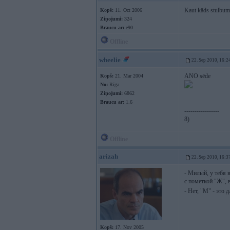
Kaut kāds stulbum
Kopš:
11. Oct 2006
Ziņojumi:
324
Braucu ar:
e90
Offline
wheelie
22. Sep 2010, 16:2
ANO sēde
Kopš:
21. Mar 2004
No:
Rīga
Ziņojumi:
6862
Braucu ar:
1.6
-----------------
8)
Offline
arizah
22. Sep 2010, 16:3
- Милый, у тебя 
с пометкой "Ж", 
- Нет, "М" - это 
Kopš:
17. Nov 2005