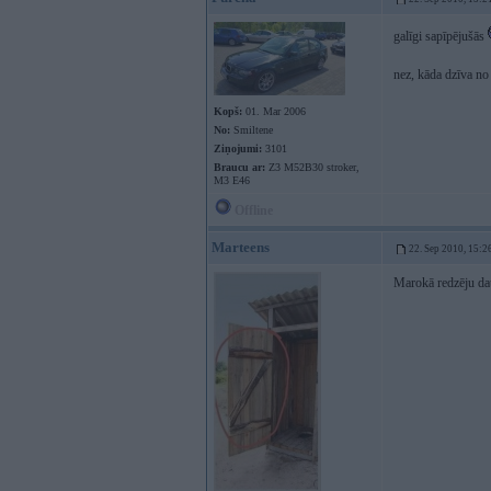
galīgi sapīpējušās
nez, kāda dzīva no 
Kopš:
01. Mar 2006
No:
Smiltene
Ziņojumi:
3101
Braucu ar:
Z3 M52B30 stroker,
M3 E46
Offline
Marteens
22. Sep 2010, 15:2
Marokā redzēju da