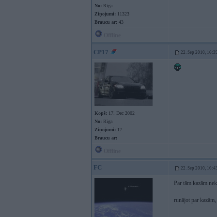
No:
Rīga
Ziņojumi:
11323
Braucu ar:
43
Offline
CP17
22. Sep 2010, 16:3
Kopš:
17. Dec 2002
No:
Rīga
Ziņojumi:
17
Braucu ar:
Offline
FC
22. Sep 2010, 16:4
Par tām kazām neku
runājot par kazām, 