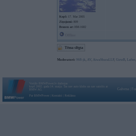
Kopš:
17. Mar 2005
Ziņojumi:
809
Braucu ar:
HM-1682
Offline
Tēma slēgta
Moderatori:
968-jk
,
AV
,
AiwaShuraLLP
,
GirtzB
,
Lafter
Vortāls BMWPower.lv darbojas
kopš 2002. gada 14. maija. Tas nav auto klubs un nav saistīts ar
Galvena
|
Fo
BMW AG.
Par BMWPower
|
Kontakti
|
Reklāma