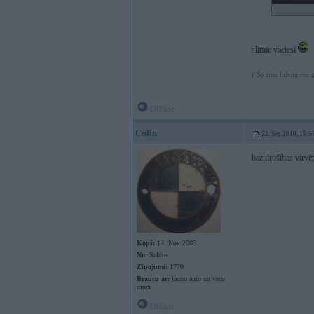
slimie vaciesi
[ Šo ziņu laboja rosi
Offline
Colin
22. Sep 2010, 15:5
bez drošības virv
Kopš:
14. Nov 2005
No:
Saldus
Ziņojumi:
1770
Braucu ar:
jaunu auto un vecu
moci
Offline