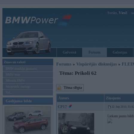
Sveiks,
Viesi!
Ie
Galvenā
Forums
Galerijas
Ziņas un raksti
Forums
»
Vispārējās diskusijas
»
FLEI
BMW modeļu jaunumi
Tēma: Prikoli 62
BMW testi
Mēneša BMW
Sērijveida tūnings
Tēma slēgta
Vel...
Autors
Ziņojums
Gadījuma bilde
CP17
22. Sep 2010, 15:0
Liekam jaunu bildi