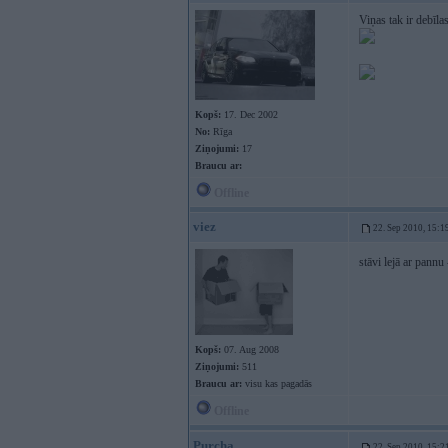
Viņas tak ir debīlas
Kopš:
17. Dec 2002
No:
Rīga
Ziņojumi:
17
Braucu ar:
Offline
viez
22. Sep 2010, 15:1
stāvi lejā ar pann
Kopš:
07. Aug 2008
Ziņojumi:
511
Braucu ar:
visu kas pagadās
Offline
Purcha
22. Sep 2010, 15:2