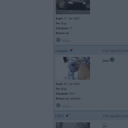
Kopš:
17. Dec 2002
No:
Rīga
Ziņojumi:
17
Braucu ar:
Offline
rosigais
22. Sep 2010, 15:0
ļauni
Kopš:
05. Sep 2004
No:
Rīga
Ziņojumi:
4512
Braucu ar:
nekārtību
Offline
CP17
22. Sep 2010, 15:0