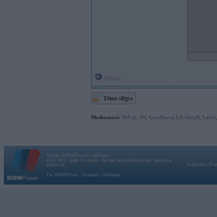
Offline
Tēma slēgta
Moderatori:
968-jk
,
AV
,
AiwaShuraLLP
,
GirtzB
,
Lafter
Vortāls BMWPower.lv darbojas
kopš 2002. gada 14. maija. Tas nav auto klubs un nav saistīts ar
Galvena
|
Fo
BMW AG.
Par BMWPower
|
Kontakti
|
Reklāma