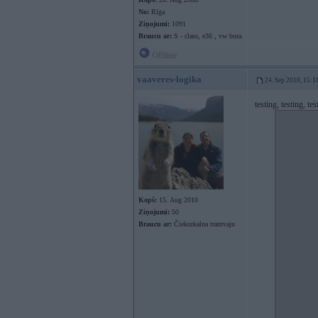
No:
Rīga
Ziņojumi:
1091
Braucu ar:
S - class, e36 , vw bora.
Offline
vaaveres-logika
24. Sep 2010, 15:1
testing, testing, t
Kopš:
15. Aug 2010
Ziņojumi:
50
Braucu ar:
Čiekurkalna tramvaju