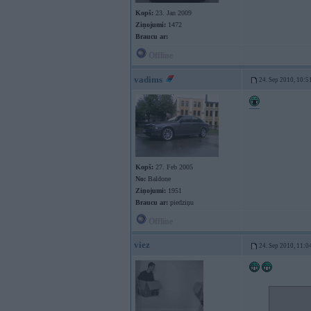
Kopš:
23. Jan 2009
Ziņojumi:
1472
Braucu ar:
Offline
vadims
24. Sep 2010, 10:5
Kopš:
27. Feb 2005
No:
Baldone
Ziņojumi:
1951
Braucu ar:
piedziņu
Offline
viez
24. Sep 2010, 11:0