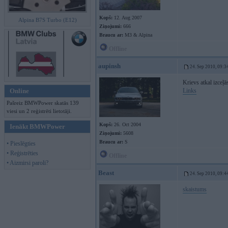
Kopš:
12. Aug 2007
Alpina B7S Turbo (E12)
Ziņojumi:
666
Braucu ar:
M3 & Alpina
Offline
aupinsh
24. Sep 2010, 09:3
Krievs atkal izceļā
Online
Links
Pašreiz BMWPower skatās 139
viesi un 2 reģistrēti lietotāji.
Kopš:
26. Oct 2004
Ienākt BMWPower
Ziņojumi:
5608
Braucu ar:
S
• Pieslēgties
• Reģistrēties
Offline
• Aizmirsi paroli?
Beast
24. Sep 2010, 09:4
skaistums