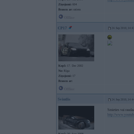
Ziņojumi:
604
Braucu ar:
ratiem
Offline
CP17
24. Sep 2010, 14:4
Kopš:
17. Dec 2002
No:
Rīga
Ziņojumi:
17
Braucu ar:
Offline
Svintlis
24. Sep 2010, 14:4
Smieties vai rauda
http://www.youtu
Kopš:
20. Aug 2008