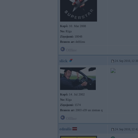
Kopš:
10. Mar 2008
No:
Rīga
Ziņojumi:
18048
Braucu ar:
delfiinu
Offline
slick
24. Sep 2010, 12:3
Kopš:
14. Jul 2002
No:
Rīga
Ziņojumi:
1574
Braucu ar:
2003 e39 un ziemas q
Offline
edzulis
24. Sep 2010, 12:4