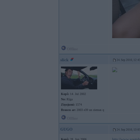
Offline
slick
24. Sep 2010, 12:4
Kopš:
14. Jul 2002
No:
Rīga
Ziņojumi:
1574
Braucu ar:
2003 e39 un ziemas q
Offline
GUGO
24. Sep 2010, 13:0
http://www.yout
Kopš:
28. Jun 2006