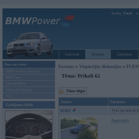
Sveiks,
Viesi!
Ie
Galvenā
Forums
Galerijas
Ziņas un raksti
Forums
»
Vispārējās diskusijas
»
FLEI
BMW modeļu jaunumi
Tēma: Prikoli 62
BMW testi
Mēneša BMW
Sērijveida tūnings
Tēma slēgta
Vel...
Autors
Ziņojums
Gadījuma bilde
M3RJ
24. Sep 2010, 08:1
Papira darbi