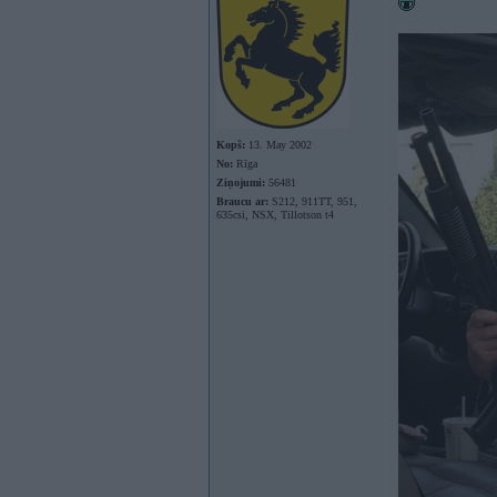
Kopš:
13. May 2002
No:
Rīga
Ziņojumi:
56481
Braucu ar:
S212, 911TT, 951,
635csi, NSX, Tillotson t4