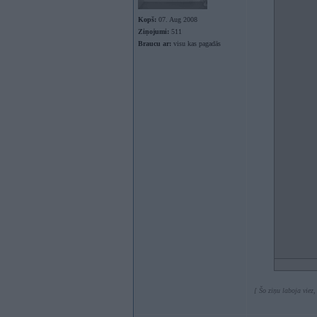
Kopš:
07. Aug 2008
Ziņojumi:
511
Braucu ar:
visu kas pagadās
[ Šo ziņu laboja viez