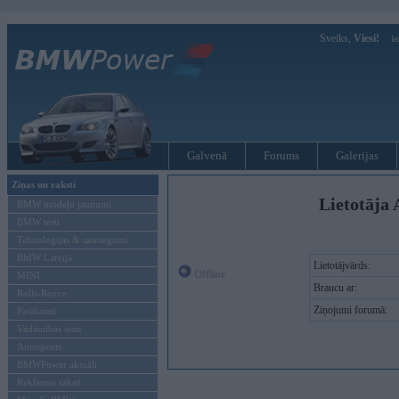
Sveiks,
Viesi!
Ie
Galvenā
Forums
Galerijas
Ziņas un raksti
Lietotāja 
BMW modeļu jaunumi
BMW testi
Tehnoloģijas & sasniegumi
BMW Latvijā
Lietotājvārds:
Offline
MINI
Braucu ar:
Rolls-Royce
Ziņojumi forumā:
Pasākumi
Vadāmības tests
Autosports
BMWPower aktuāli
Reklāmas raksti