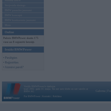
Mēneša BMW
Sērijveida tūnings
BMW pasaules jaunumi
BMW koncepti
BMW konkurentu jaunumi
Moto
Online
Pašreiz BMWPower skatās 175
viesi un 8 reģistrēti lietotāji.
Ienākt BMWPower
• Pieslēgties
• Reģistrēties
• Aizmirsi paroli?
Vortāls BMWPower.lv darbojas
kopš 2002. gada 14. maija. Tas nav auto klubs un nav saistīts ar
Galvena
|
Fo
BMW AG.
Par BMWPower
|
Kontakti
|
Reklāma