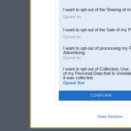
also be disclosed by us to 
I want to opt-out of the Sharing of 
Downstream Participants
th
Opted In
third parties.
I want to opt-out of the Sale of my 
Opted In
I want to opt-out of processing my 
Advertising.
Opted In
I want to opt-out of Collection, Use
of my Personal Data that Is Unrelat
it was collected.
Opted Out
CONFIRM
Data Deletion