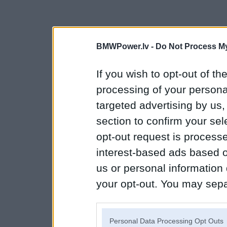
BMWPower.lv -
Do Not Process My
If you wish to opt-out of the
processing of your personal
targeted advertising by us
section to confirm your sel
opt-out request is proces
interest-based ads based o
us or personal information d
your opt-out. You may separ
disclosure of your personal
IAB’s list of downstream pa
Personal Data Processing Opt Outs