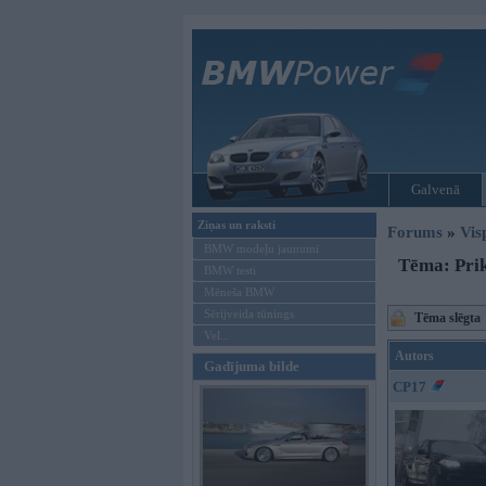
Galvenā
Ziņas un raksti
Forums
»
Vis
BMW modeļu jaunumi
Tēma: Prik
BMW testi
Mēneša BMW
Sērijveida tūnings
Tēma slēgta
Vel...
Autors
Gadījuma bilde
CP17