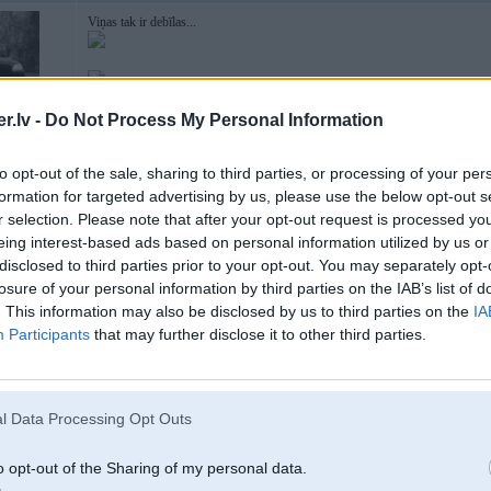
Viņas tak ir debīlas...
.lv -
Do Not Process My Personal Information
to opt-out of the sale, sharing to third parties, or processing of your per
formation for targeted advertising by us, please use the below opt-out s
r selection. Please note that after your opt-out request is processed y
eing interest-based ads based on personal information utilized by us or
22. Sep 2010, 15:19
disclosed to third parties prior to your opt-out. You may separately opt-
losure of your personal information by third parties on the IAB’s list of
stāvi lejā ar pannu - ganjau ik pa laikam kāds novaļī zemē
. This information may also be disclosed by us to third parties on the
IA
Participants
that may further disclose it to other third parties.
l Data Processing Opt Outs
 pagadās
o opt-out of the Sharing of my personal data.
22. Sep 2010, 15:21