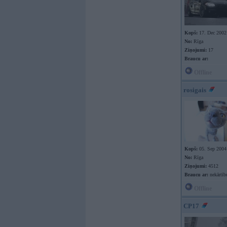
Kopš:
17. Dec 2002
No:
Rīga
Ziņojumi:
17
Braucu ar:
Offline
rosigais
Kopš:
05. Sep 2004
No:
Rīga
Ziņojumi:
4512
Braucu ar:
nekārtīb
Offline
CP17