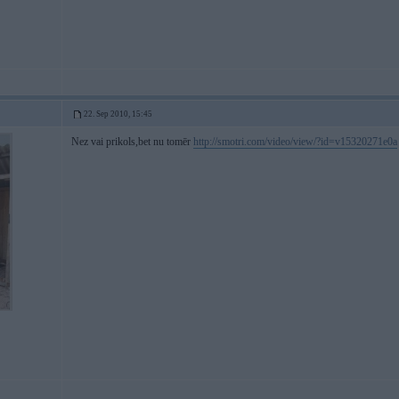
22. Sep 2010, 15:45
Nez vai prikols,bet nu tomēr
http://smotri.com/video/view/?id=v15320271e0a