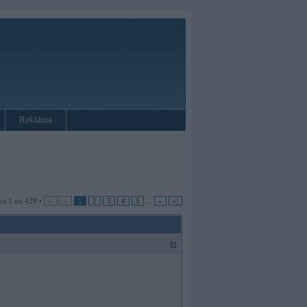
Reklāma
pa 1 no 428 •
|«
«
1
2
3
4
5
...
»
»|
#1