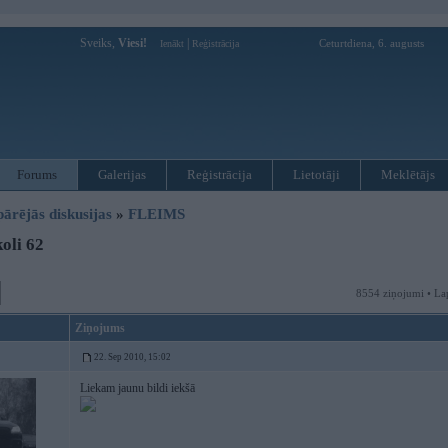
Sveiks,
Viesi!
|
Ceturtdiena, 6. augusts
Ienākt
Reģistrācija
Forums
Galerijas
Reģistrācija
Lietotāji
Meklētājs
pārējās diskusijas
»
FLEIMS
oli 62
8554 ziņojumi • La
Ziņojums
22. Sep 2010, 15:02
Liekam jaunu bildi iekšā