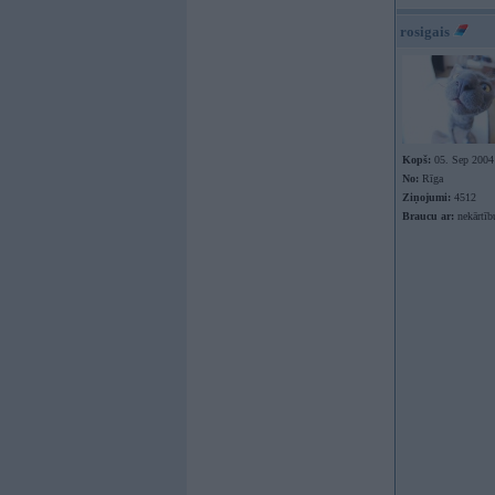
rosigais
Kopš:
05. Sep 2004
No:
Rīga
Ziņojumi:
4512
Braucu ar:
nekārtīb