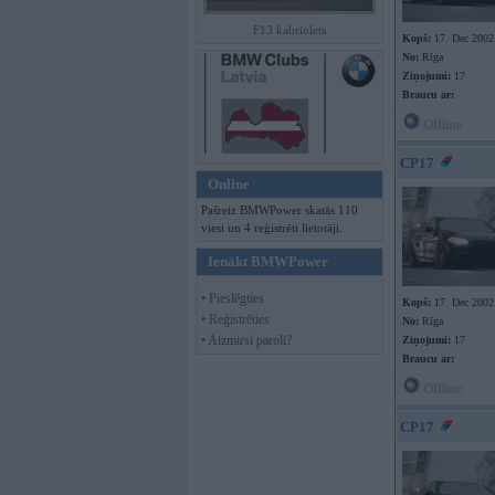
F13 kabriolets
Kopš:
17. Dec 2002
No:
Rīga
Ziņojumi:
17
Braucu ar:
Offline
CP17
Online
Pašreiz BMWPower skatās 110
viesi un 4 reģistrēti lietotāji.
Ienākt BMWPower
• Pieslēgties
Kopš:
17. Dec 2002
• Reģistrēties
No:
Rīga
• Aizmirsi paroli?
Ziņojumi:
17
Braucu ar:
Offline
CP17