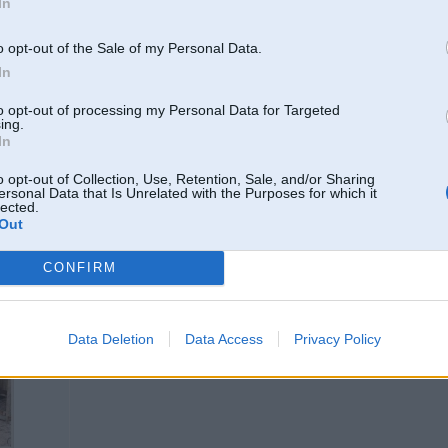
In
galīgi sapīpējušās
o opt-out of the Sale of my Personal Data.
nez, kāda dzīva no turienes arī nolien lejā?
In
to opt-out of processing my Personal Data for Targeted
ing.
In
30 stroker,
o opt-out of Collection, Use, Retention, Sale, and/or Sharing
ersonal Data that Is Unrelated with the Purposes for which it
lected.
Out
22. Sep 2010, 15:26
Marokā redzēju daudzus trupikus.
CONFIRM
Data Deletion
Data Access
Privacy Policy