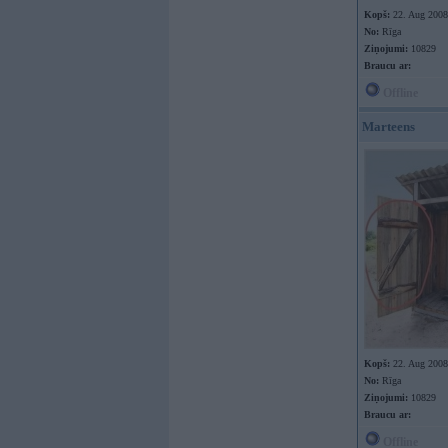
Kopš:
22. Aug 2008
No:
Rīga
Ziņojumi:
10829
Braucu ar:
Offline
Marteens
Kopš:
22. Aug 2008
No:
Rīga
Ziņojumi:
10829
Braucu ar:
Offline