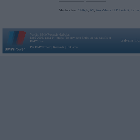
Moderatori:
968-jk
,
AV
,
AiwaShuraLLP
,
GirtzB
,
Lafter
Vortāls BMWPower.lv darbojas
kopš 2002. gada 14. maija. Tas nav auto klubs un nav saistīts ar
Galvena
|
Fo
BMW AG.
Par BMWPower
|
Kontakti
|
Reklāma