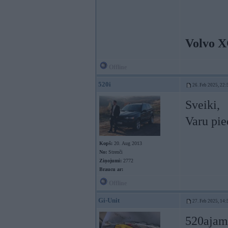
Volvo X
Offline
520i
26. Feb 2025, 22:
Sveiki,
Varu pie
Kopš:
20. Aug 2013
No:
Strenči
Ziņojumi:
2772
Braucu ar:
Offline
Gi-Unit
27. Feb 2025, 14:
520ajam 