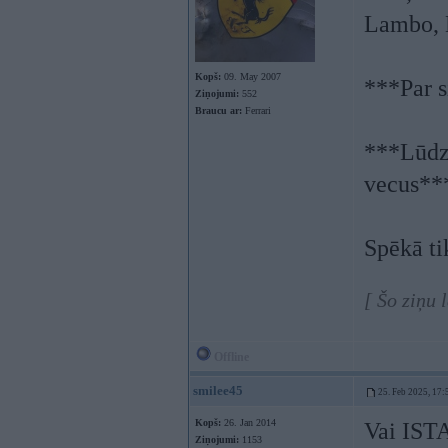
Lambo, 
Kopš:
09. May 2007
***Par 
Ziņojumi:
552
Braucu ar:
Ferrari
***Lūdzu
vecus**
Spēkā ti
[ Šo ziņu 
Offline
smilee45
25. Feb 2025, 17:
Kopš:
26. Jan 2014
Vai ISTA
Ziņojumi:
1153