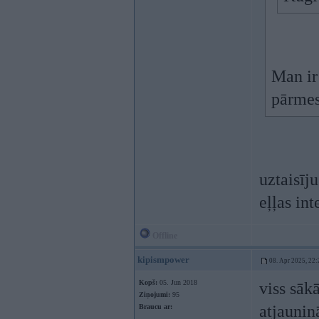
Man ir
pārmes
uztaisīj
eļļas in
Offline
kipismpower
08. Apr 2025, 22:
Kopš:
05. Jun 2018
viss sāk
Ziņojumi:
95
atjauninā
Braucu ar: