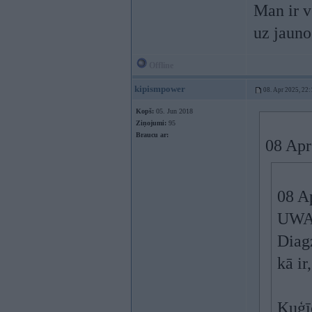
Man ir v
uz jauno
Offline
kipismpower
08. Apr 2025, 22:
Kopš:
05. Jun 2018
Ziņojumi:
95
Braucu ar:
08 Apr
08 A
UWAG
Diag
kā ir
Kuģī