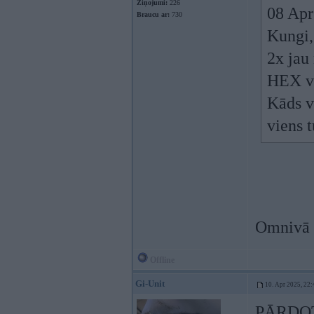
Ziņojumi:
226
08 Apr
Braucu ar:
730
Kungi,
2x jau
HEX va
Kāds v
viens t
Omnivā t
Offline
Gi-Unit
10. Apr 2025, 22:
PĀRDO