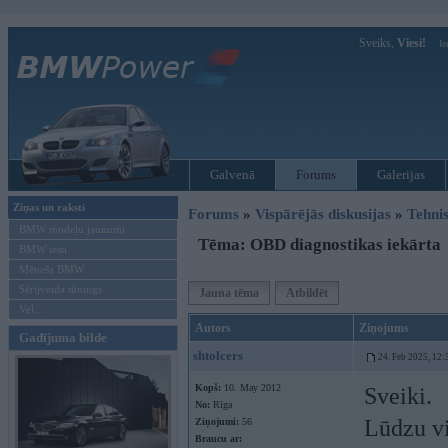
Sveiks,
Viesi!
Ie
Galvenā
Forums
Galerijas
Ziņas un raksti
Forums
»
Vispārējās diskusijas
»
Tehnis
BMW modeļu jaunumi
Tēma: OBD diagnostikas iekārta
BMW testi
Mēneša BMW
Sērijveida tūnings
Jauna tēma
Atbildēt
Vel...
Autors
Ziņojums
Gadījuma bilde
shtolcers
24. Feb 2025, 12:
Kopš:
10. May 2012
Sveiki.
No:
Rīga
Lūdzu v
Ziņojumi:
56
Braucu ar: