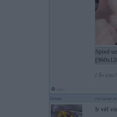
Spied uz
(960x12
[ Šo ziņu 
Offline
Gi-Unit
15. Apr 2025, 20:
Ir vēl vi