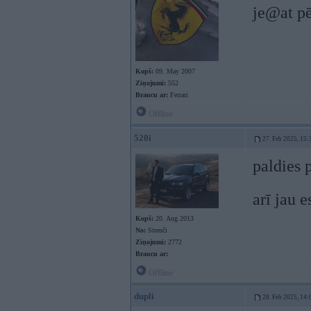
je@at pē
Kopš:
09. May 2007
Ziņojumi:
552
Braucu ar:
Ferrari
Offline
520i
27. Feb 2025, 15:
paldies 
arī jau 
Kopš:
20. Aug 2013
No:
Strenči
Ziņojumi:
2772
Braucu ar:
Offline
dupli
28. Feb 2025, 14: