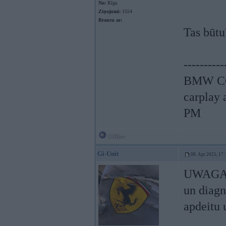
No:
Rīga
Ziņojumi:
1554
Braucu ar:
Tas būtu
----------
BMW CCC
carplay
PM
Offline
Gi-Unit
08. Apr 2025, 17:
UWAGA!!
un diagn
apdeitu u