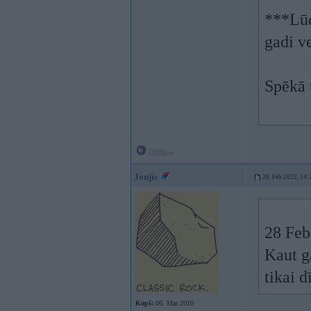
***Lūd
gadi v
Spēkā 
Offline
Jonjis
28. Feb 2025, 14:
28 Feb
Kaut ga
tikai d
Kopš:
06. Mar 2010