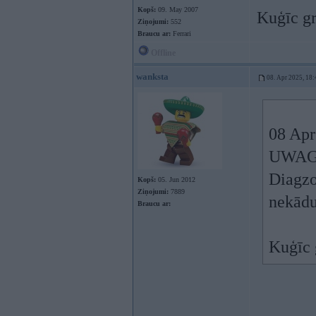
Kopš:
09. May 2007
Kuģīc g
Ziņojumi:
552
Braucu ar:
Ferrari
Offline
wanksta
08. Apr 2025, 18:
08 Apr
UWAGA!
Diagzo
Kopš:
05. Jun 2012
Ziņojumi:
7889
nekādu
Braucu ar:
Kuģīc 