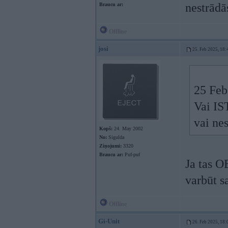
nestrādā
Braucu ar:
Offline
josi
25. Feb 2025, 18:
25 Feb
Vai IS
vai ne
Kopš:
24. May 2002
No:
Sigulda
Ziņojumi:
3320
Braucu ar:
Puf-puf
Ja tas O
varbūt s
Offline
Gi-Unit
26. Feb 2025, 18: