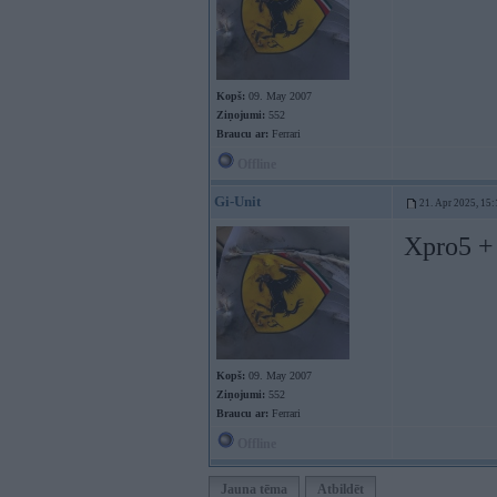
Kopš:
09. May 2007
Ziņojumi:
552
Braucu ar:
Ferrari
Offline
Gi-Unit
21. Apr 2025, 15:
Xpro5 +
Kopš:
09. May 2007
Ziņojumi:
552
Braucu ar:
Ferrari
Offline
Jauna tēma
Atbildēt