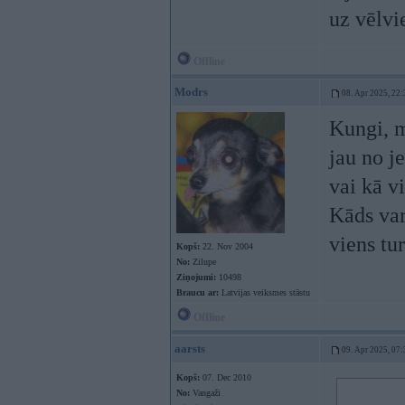
uz vēlvi
Offline
Modrs
08. Apr 2025, 22:
Kungi, 
jau no j
vai kā vi
Kāds var
viens tu
Kopš:
22. Nov 2004
No:
Zilupe
Ziņojumi:
10498
Braucu ar:
Latvijas veiksmes stāstu
Offline
aarsts
09. Apr 2025, 07:
Kopš:
07. Dec 2010
No:
Vangaži