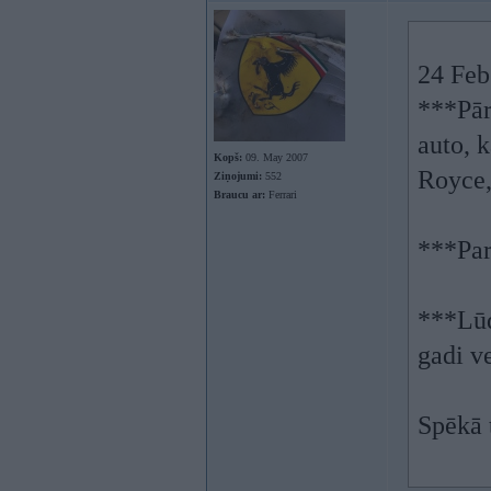
24 Feb
***Pār
auto, k
Kopš:
09. May 2007
Royce,
Ziņojumi:
552
Braucu ar:
Ferrari
***Par
***Lūd
gadi v
Spēkā 