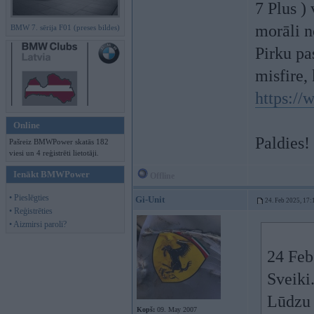
7 Plus ) 
morāli n
BMW 7. sērija F01 (preses bildes)
Pirku pa
misfire,
https:/
Online
Paldies!
Pašreiz BMWPower skatās 182
viesi un 4 reģistrēti lietotāji.
Ienākt BMWPower
Offline
• Pieslēgties
Gi-Unit
24. Feb 2025, 17:
• Reģistrēties
• Aizmirsi paroli?
24 Feb
Sveiki
Lūdzu 
Kopš:
09. May 2007