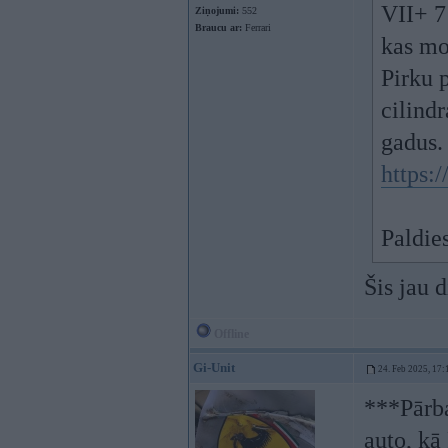
VII+ 7 
Ziņojumi:
552
Braucu ar:
Ferrari
kas mo
Pirku 
cilindr
gadus.
https:
Paldie
Šis jau 
Offline
Gi-Unit
24. Feb 2025, 17:
***Pārba
auto, kā