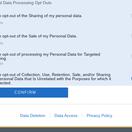
l Data Processing Opt Outs
o opt-out of the Sharing of my personal data.
In
o opt-out of the Sale of my Personal Data.
In
to opt-out of processing my Personal Data for Targeted
ing.
In
o opt-out of Collection, Use, Retention, Sale, and/or Sharing
ersonal Data that Is Unrelated with the Purposes for which it
lected.
Out
CONFIRM
 un nav saistīts ar
Galvena
|
Forums
|
Galerijas
|
Reģistrācija
|
Lietotaāji
|
Meklētājs
|
Reklā
Data Deletion
Data Access
Privacy Policy