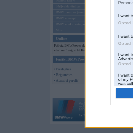
Mēneša BMW
Persona
Sērijveida tūnings
Offline
BMW pasaules jaunumi
I want t
BMW koncepti
Opted 
BMW konkurentu jaunumi
Moto
I want t
Online
Opted 
Pašreiz BMWPower skatās 144
viesi un 3 reģistrēti lietotāji.
I want 
Advertis
Ienākt BMWPower
Opted 
• Pieslēgties
• Reģistrēties
I want t
of my P
• Aizmirsi paroli?
was col
Opted 
Vortāls BMWPower.lv darbojas
kopš 2002. gada 14. maija. Tas nav auto klubs
BMW AG.
Par BMWPower
|
Kontakti
|
Reklāma