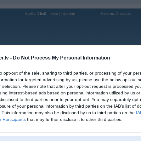
Sveiks,
Viesi!
|
Svetdiena, 9. augusts
Ienākt
Reģistrācija
Forums
Galerijas
Reģistrācija
Lietotāji
Meklētājs
.lv -
Do Not Process My Personal Information
Lietotāja gi profils
to opt-out of the sale, sharing to third parties, or processing of your per
formation for targeted advertising by us, please use the below opt-out s
Pēdējo reizi manīts: 06. Aug 2021, 13:06
r selection. Please note that after your opt-out request is processed y
eing interest-based ads based on personal information utilized by us or
Lietotājvārds:
gi
disclosed to third parties prior to your opt-out. You may separately opt-
Ziņojumi forumā:
0
losure of your personal information by third parties on the IAB’s list of
Pēdējie ziņojumi forumā
[
]
. This information may also be disclosed by us to third parties on the
IA
Participants
that may further disclose it to other third parties.