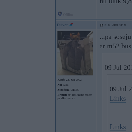
nu luuk 9,8
Offline
Driver
09. Jul 2010, 18:59
...pa sosej
ar m52 bus 
09 Jul 20
Kopš:
22. Jun 2002
No:
Rīga
09 Jul 
Ziņojumi:
31536
Braucu ar:
iepirkuma ratiem
Links
pa alko outletu
Links