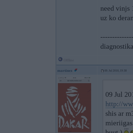
need vinjs 
uz ko dera
-------------
diagnostika
Offline
martinez
09. Jul 2010, 19:38
09 Jul 20
http://ww
shis ar m
mieriigas
buut )