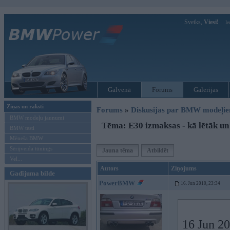
Sveiks,
Viesi!
Ie
Galvenā
Forums
Galerijas
Ziņas un raksti
Forums
»
Diskusijas par BMW modeļi
BMW modeļu jaunumi
Tēma: E30 izmaksas - kā lētāk un
BMW testi
Mēneša BMW
Sērijveida tūnings
Jauna tēma
Atbildēt
Vel...
Autors
Ziņojums
Gadījuma bilde
PowerBMW
16. Jun 2010, 23:34
16 Jun 20