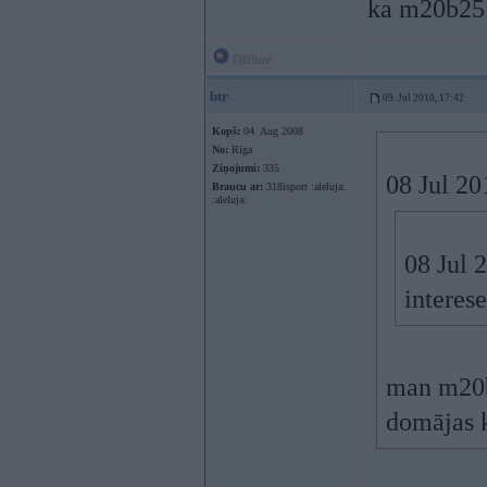
ka m20b25 
Offline
btr
09. Jul 2010, 17:42
Kopš:
04. Aug 2008
No:
Rīga
Ziņojumi:
335
08 Jul 20
Braucu ar:
318isport :aleluja:
:aleluja:
08 Jul 2
interese
man m20b
domājas 