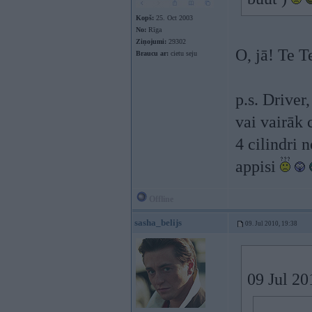
Kopš:
25. Oct 2003
No:
Rīga
Ziņojumi:
29302
O, jā! Te T
Braucu ar:
cietu seju
p.s. Driver
vai vairāk 
4 cilindri 
appisi
Offline
sasha_belijs
09. Jul 2010, 19:38
09 Jul 20