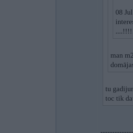
08 Jul
intere
....!!!!
man m20
domājas
tu gadiju
toc tik d
-------------