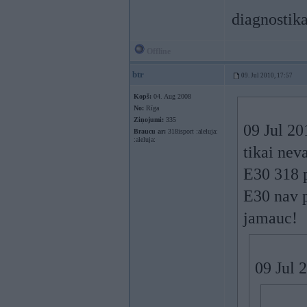
diagnostika
Offline
btr
09. Jul 2010, 17:57
Kopš:
04. Aug 2008
No:
Rīga
Ziņojumi:
335
09 Jul 20
Braucu ar:
318isport :aleluja:
:aleluja:
tikai nev
E30 318 p
E30 nav p
jamauc!
09 Jul 2