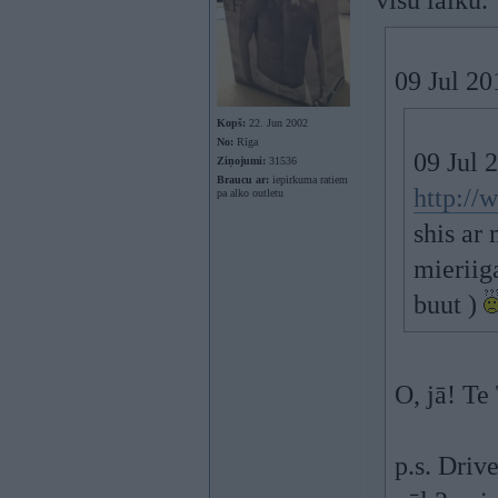
visu laiku.
09 Jul 20
Kopš:
22. Jun 2002
No:
Rīga
09 Jul 2
Ziņojumi:
31536
Braucu ar:
iepirkuma ratiem
http://
pa alko outletu
shis ar
mieriig
buut )
O, jā! Te
p.s. Driv