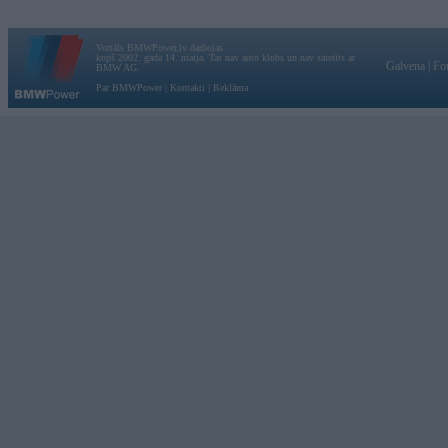
Vortāls BMWPower.lv darbojas
kopš 2002. gada 14. maija. Tas nav auto klubs un nav saistīts ar
Galvena
|
Fo
BMW AG.
Par BMWPower
|
Kontakti
|
Reklāma