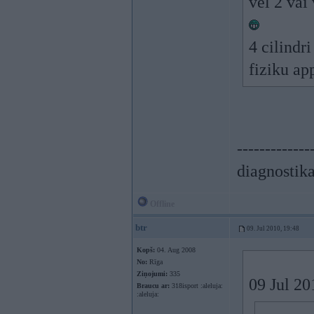
vēl 2 vai
4 cilindr
fiziku ap
-------------
diagnostika
Offline
btr
09. Jul 2010, 19:48
Kopš:
04. Aug 2008
No:
Rīga
Ziņojumi:
335
09 Jul 20
Braucu ar:
318isport :aleluja:
:aleluja: