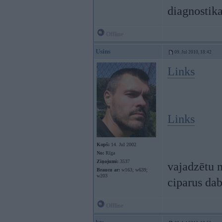
diagnostika
Offline
Usins
09. Jul 2010, 18:42
Links
Links
Kopš:
14. Jul 2002
No:
Rīga
Ziņojumi:
3537
vajadzētu m
Braucu ar:
w163; w639;
w203
ciparus da
Offline