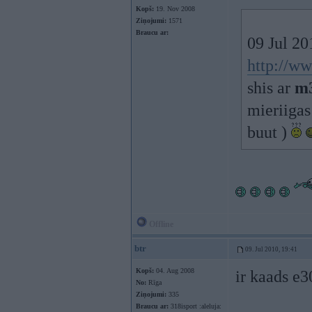
Kopš:
19. Nov 2008
Ziņojumi:
1571
Braucu ar:
09 Jul 20
http://ww
shis ar
m3
mieriigas
buut )
Offline
btr
09. Jul 2010, 19:41
Kopš:
04. Aug 2008
ir kaads e
No:
Rīga
Ziņojumi:
335
Braucu ar:
318isport :aleluja: