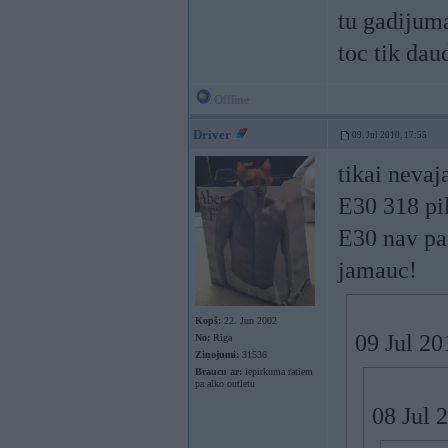
tu gadijum
toc tik dau
Offline
Driver
09. Jul 2010, 17:55
tikai nevaj
E30 318 pil
E30 nav par
jamauc!
Kopš:
22. Jun 2002
09 Jul 20
No:
Rīga
Ziņojumi:
31536
Braucu ar:
iepirkuma ratiem
pa alko outletu
08 Jul 