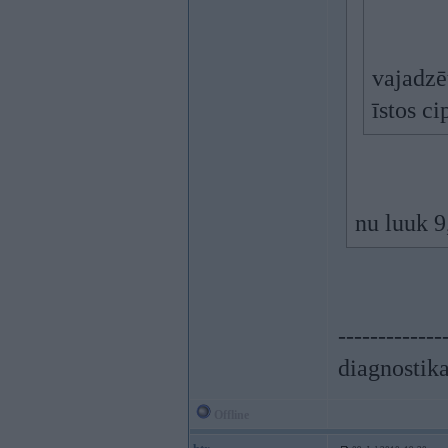
vajadzē
īstos c
nu luuk 9
-------------
diagnostika
Offline