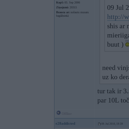
Kopš:
05. Sep 2006
09 Jul 2
Ziņojumi:
20315
Braucu ar:
nošautu musaru
http://
bagāžniekā
shis ar
mieriig
buut )
need vinjs
uz ko de
tur tak ir 3
par 10L toč
Offline
e28addicted
09. Jul 2010, 19:39