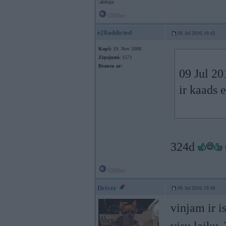
:aleluja:
Offline
e28addicted
09. Jul 2010, 19:42
Kopš:
19. Nov 2008
Ziņojumi:
1571
Braucu ar:
09 Jul 20
ir kaads 
324d
Offline
Driver
09. Jul 2010, 19:46
vinjam ir i