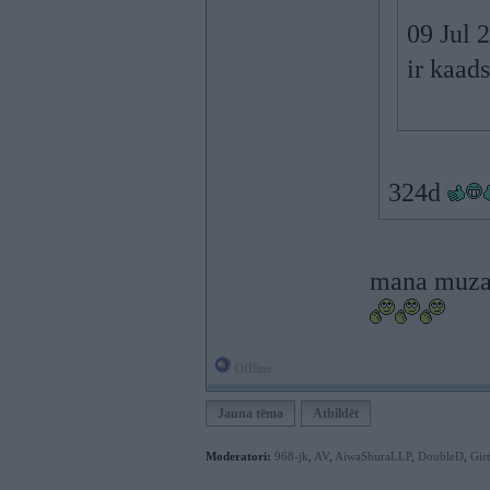
09 Jul 2
ir kaad
324d
mana muza
Offline
Jauna tēma
Atbildēt
Moderatori:
968-jk
,
AV
,
AiwaShuraLLP
,
DoubleD
,
Gir