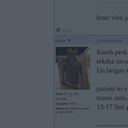
buus vien 
Offline
Driver
09. Jul 2010, 18:06
Kursh perk 
ieksha savu
Un beigas v
parasti to 
Kopš:
22. Jun 2002
trases auto
No:
Rīga
Ziņojumi:
31536
13-17 litri
Braucu ar:
iepirkuma ratiem
pa alko outletu
-------------