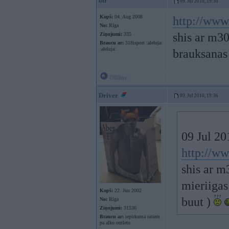
btr
09. Jul 2010, 19:30
Kopš:
04. Aug 2008
http://www
No:
Rīga
shis ar m30
Ziņojumi:
335
Braucu ar:
318isport :aleluja:
:aleluja:
brauksanas 
Offline
Driver
09. Jul 2010, 19:36
09 Jul 20
http://ww
shis ar m
mieriigas
Kopš:
22. Jun 2002
buut )
No:
Rīga
Ziņojumi:
31536
Braucu ar:
iepirkuma ratiem
pa alko outletu