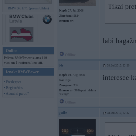
Tikai pr
BMW X6 E71 (preses bildes)
Kopš:
27. Jul 2006
Ziņojumi:
5824
Braucu ar:
labi bagažn
Online
Offline
Pašreiz BMWPower skatās 110
viesi un 1 reģistrēti lietotāji.
btr
08. Jul 2010, 22:20
Ienākt BMWPower
Kopš:
04. Aug 2008
interesee k
No:
Rīga
• Pieslēgties
Ziņojumi:
335
• Reģistrēties
Braucu ar:
318isport :aleluja:
• Aizmirsi paroli?
:aleluja:
Offline
guile
08. Jul 2010, 22:32