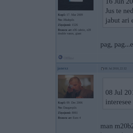
16 Jun 20
Jus te ne
Kopš:
17. Mar 2009
jabut ari
No:
Jēkabpils
Ziņojumi:
1526
Braucu ar:
e36 cabrio, e28
double vanos, giant
pag, pag...e
Offline
janexz
08. Jul 2010, 22:32
08 Jul 20
interesee 
Kopš:
09. Dec 2006
No:
Daugavpils
Ziņojumi:
8061
Braucu ar:
Euro 4
man m20b23