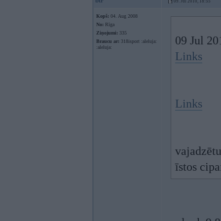
btr
09. Jul 2010, 18:55
Kopš:
04. Aug 2008
No:
Rīga
Ziņojumi:
335
09 Jul 20
Braucu ar:
318isport :aleluja:
:aleluja:
Links
Links
vajadzētu
īstos cip