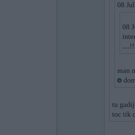
08 Jul
08 J
inte
....!
man m
domā
tu gadi
toc tik 