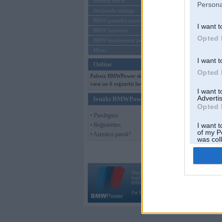
Mēneša BMW
Persona
Sērijveida tūnings
BMW pasaules jaunumi
I want t
BMW koncepti
Opted 
BMW konkurentu jaunumi
Moto
I want t
Online
Opted 
Pašreiz BMWPower skatās 116
viesi un 6 reģistrēti lietotāji.
I want 
Advertis
Ienākt BMWPower
Opted 
• Pieslēgties
• Reģistrēties
I want t
of my P
• Aizmirsi paroli?
was col
Opted 
Vortāls BMWPower.lv darbojas
kopš 2002. gada 14. maija. Tas nav auto klubs
BMW AG.
Par BMWPower
|
Kontakti
|
Reklāma