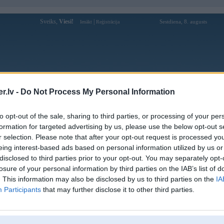
Sveiks,
Viesi!
|
Sestdiena, 8. augusts
Ienākt
Reģistrācija
Forums
Galerijas
Reģistrācija
Lietotāji
Meklētājs
.lv -
Do Not Process My Personal Information
Lietotāja btr profils
to opt-out of the sale, sharing to third parties, or processing of your per
formation for targeted advertising by us, please use the below opt-out s
Pēdējo reizi manīts: 11. Mar 2019, 20:22
r selection. Please note that after your opt-out request is processed y
eing interest-based ads based on personal information utilized by us or
Lietotājvārds:
btr
disclosed to third parties prior to your opt-out. You may separately opt-
Pilsēta:
Rīga
losure of your personal information by third parties on the IAB’s list of
Braucu ar:
318isport :aleluja: :aleluja:
. This information may also be disclosed by us to third parties on the
IA
Nodarbošanās:
iedziivotajs
Participants
that may further disclose it to other third parties.
Intereses:
Chikaaties ar sexiigo Leontiini!
Ziņojumi forumā:
335