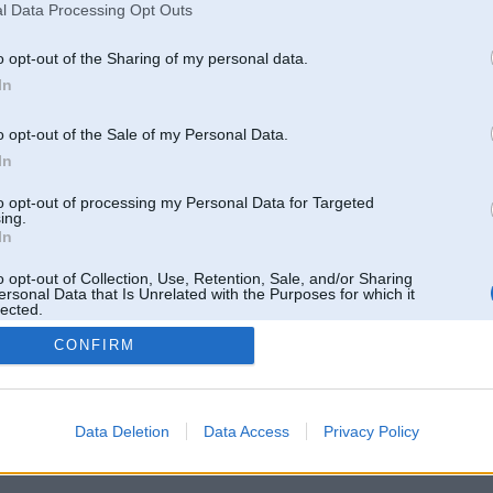
Pēdējie ziņojumi forumā
l Data Processing Opt Outs
[
]
o opt-out of the Sharing of my personal data.
In
o opt-out of the Sale of my Personal Data.
In
to opt-out of processing my Personal Data for Targeted
ing.
In
o opt-out of Collection, Use, Retention, Sale, and/or Sharing
ersonal Data that Is Unrelated with the Purposes for which it
lected.
Out
CONFIRM
 un nav saistīts ar
Galvena
|
Forums
|
Galerijas
|
Reģistrācija
|
Lietotaāji
|
Meklētājs
|
Reklā
Data Deletion
Data Access
Privacy Policy