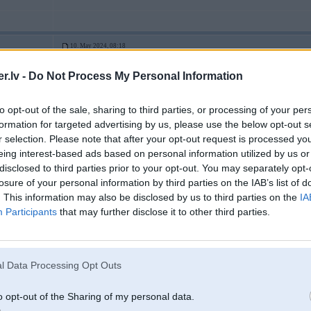
10. May 2024, 08:18
Vēl jau fināls un iespēja palikt pēdējam!
.lv -
Do Not Process My Personal Information
-----------------
Patiesība mūsdienās tiek uzskatīta par naida runu.
to opt-out of the sale, sharing to third parties, or processing of your per
Чей Венесуэла?
formation for targeted advertising by us, please use the below opt-out s
r selection. Please note that after your opt-out request is processed y
F36 Gran
eing interest-based ads based on personal information utilized by us or
 Gran Coupe
disclosed to third parties prior to your opt-out. You may separately opt-
losure of your personal information by third parties on the IAB’s list of
. This information may also be disclosed by us to third parties on the
IA
10. May 2024, 08:35
Participants
that may further disclose it to other third parties.
...Latvija par iespēju piedalīties tajā piektās šķiras balagānā ir samaksājusi s
no tā balagāna ir konkrētām komercsabiedrībām.
l Data Processing Opt Outs
10. May 2024, 09:07
o opt-out of the Sharing of my personal data.
Taja brīdī kad vakar pateica to ka Spānija automatiski iekļūst finālā, jo esot la