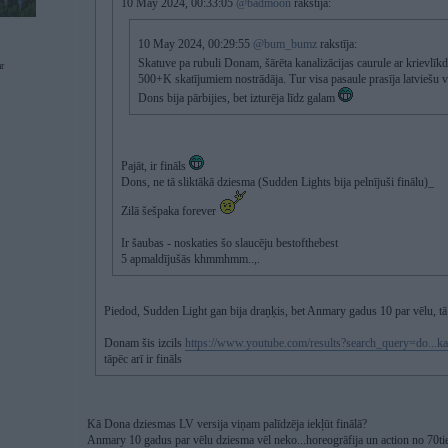
10 May 2024, 00:33:05
@badmoon
rakstīja:
10 May 2024, 00:29:55
@bum_bumz
rakstīja:
Skatuve pa rubuli Donam, šārēta kanalizācijas caurule ar krievlī
r
500+K skatījumiem nostrādāja. Tur visa pasaule prasīja latviešu v
Dons bija pārbijies, bet izturēja līdz galam
Pajāt, ir fināls
Dons, ne tā sliktākā dziesma (Sudden Lights bija pelnījuši finālu)_
Zilā šešpaka forever
Ir šaubas - noskaties šo slaucēju bestofthebest
5 apmaldījušās khmmhmm..,.
Piedod, Sudden Light gan bija draņķis, bet Anmary gadus 10 par vēlu, tā
Donam šis izcils
https://www.youtube.com/results?search_query=do..
tāpēc arī ir fināls
Kā Dona dziesmas LV versija viņam palīdzēja iekļūt finālā?
Anmary 10 gadus par vēlu dziesma vēl neko...horeogrāfija un action no 70ti