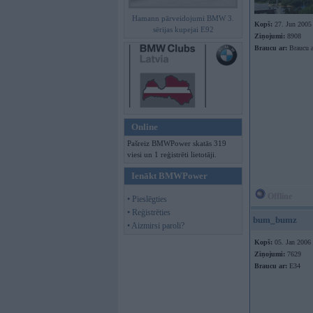
Hamann pārveidojumi BMW 3.
Kopš:
27. Jun 2005
sērijas kupejai E92
Ziņojumi:
8908
Braucu ar:
Braucu a
Online
Pašreiz BMWPower skatās 319
viesi un 1 reģistrēti lietotāji.
Ienākt BMWPower
Offline
• Pieslēgties
• Reģistrēties
bum_bumz
• Aizmirsi paroli?
Kopš:
05. Jan 2006
Ziņojumi:
7629
Braucu ar:
E34