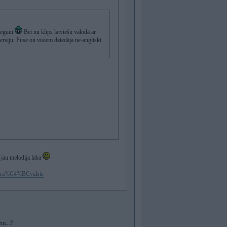
kdeguni
Bet nu klips latviešu valodā ar
ersiju. Puse on visiem dziedāja ne-angliski.
 jau melodija laba
.kara%C4%BCvalsts
em...?