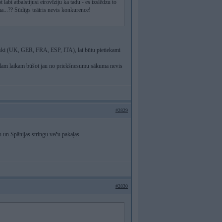
 labi atbalstijusi eirovīziju ka tadu - es izslēdzu to
ma...?? Sūdīgs teātris nevis konkurence!
tiski (UK, GER, FRA, ESP, ITA), lai būtu pietiekami
inālam laikam būšot jau no priekšnesumu sākuma nevis
#2829
u un Spānijas stringu veču pakaļas.
#2830