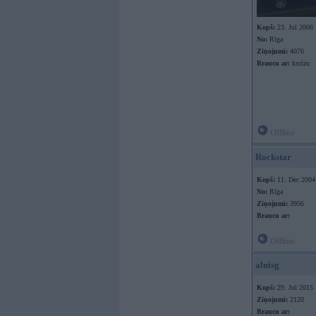
Kopš:
23. Jul 2006
No:
Rīga
Ziņojumi:
4076
Braucu ar:
kruīzu
Offline
Rockstar
Kopš:
11. Dec 2004
No:
Rīga
Ziņojumi:
3956
Braucu ar:
Offline
alnisg
Kopš:
29. Jul 2015
Ziņojumi:
2120
Braucu ar: