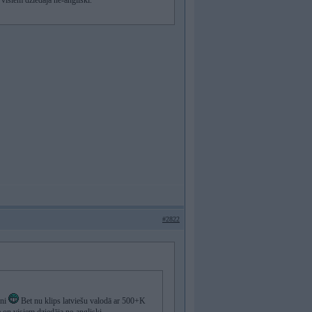
 visiem dziedāja ne-angliski.
#2822
uni
Bet nu klips latviešu valodā ar 500+K