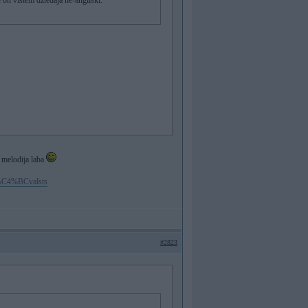
e on visiem dziedāja ne-angliski.
 melodija laba
ra%C4%BCvalsts
#2823