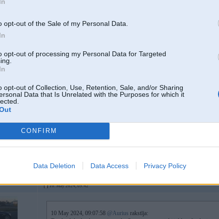
In
nahuj, man to skatīties kur par visu var samaksāts un tāda tur sistema...?? S
Bet man līdz tam redzētajam visslabak patika SABA
o opt-out of the Sale of my Personal Data.
[ Šo ziņu laboja Aurius, 10 May 2024, 09:09:19 ]
In
to opt-out of processing my Personal Data for Targeted
ing.
In
10. May 2024, 09:37
o opt-out of Collection, Use, Retention, Sale, and/or Sharing
Vispār jau tā ir ne pirmo gadu. Un tiem, kas samaksājuši, ir vienkārši automāt
ersonal Data that Is Unrelated with the Purposes for which it
lected.
Bet tam, ka Eirovīzija ir balagāns, nevis dziesmu/dziedāšanas konkurss, vaja
Out
CONFIRM
Data Deletion
Data Access
Privacy Policy
10. May 2024, 09:42
10 May 2024, 09:07:58
@Aurius
rakstīja: