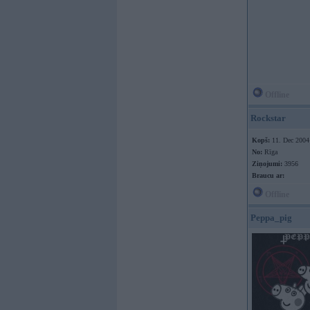
Offline
Rockstar
Kopš:
11. Dec 2004
No:
Rīga
Ziņojumi:
3956
Braucu ar:
Offline
Peppa_pig