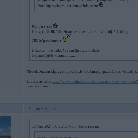
skatījumiem nostrādāja. Tur visa pasaule prasīja latviešu versiju. Pus
Dons bija pārbijies, bet izturēja līdz galam
Pajāt, ir fināls
Dons, ne tā sliktākā dziesma (Sudden Lights bija pelnījuši finālu)_
Zilā šešpaka forever
Ir šaubas - noskaties šo slaucēju bestofthebest
5 apmaldījušās khmmhmm..,.
Piedod, Sudden Light gan bija draņķis, bet Anmary gadus 10 par vēlu, tā jau
Donam šis izcils
https://www.youtube.com/results?search_query=do...ka
tāpēc arī ir fināls
10. May 2024, 01:00
10 May 2024, 00:51:42
@bum_bumz
rakstīja: