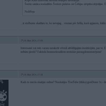
Kopš Kažu dziesmas neesmu skatījies eiromīziju.
Šoreiz sanāca noskatīties Šveices pidarus un Čehijas striptīza dejotājas.
Nožēloju
...ir stulbums skatīties to, ko nevajag... vismaz pēc brīža, kurā apjausts, kādu
10. May 2024, 17:09
Interesanti vai mēs varam uzrakstīt vēstuli atbildīgajām institūcijām, par to, 
nebūtu jāredz? Faktiski homoseksuālistu erotiskie paraugdemonstrējumi!
10. May 2024, 17:18
Kads to meslu skatijas online? Noskatijos YouTube (tikko) gonDonu 1x - der,