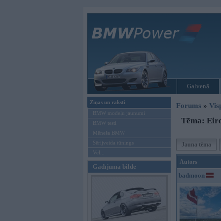
Galvenā
Ziņas un raksti
Forums
»
Vis
BMW modeļu jaunumi
Tēma: Eiro
BMW testi
Mēneša BMW
Sērijveida tūnings
Jauna tēma
Vel...
Autors
Gadījuma bilde
badmoon