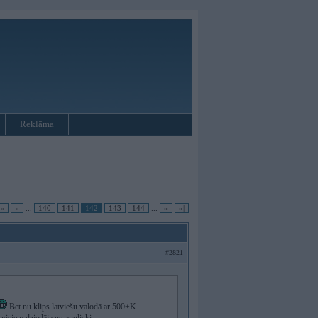
Reklāma
|«
«
...
140
141
142
143
144
...
»
»|
#2821
Bet nu klips latviešu valodā ar 500+K