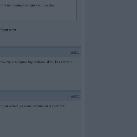
 Donu un Spānijas stringu veču pakaļas.
 figņu redzi.
#2831
Eirovīzijas raidījumā bija redzami skati, kas bērniem
#2832
 var redzēt, ka mana ietekme tur ir (hektors)