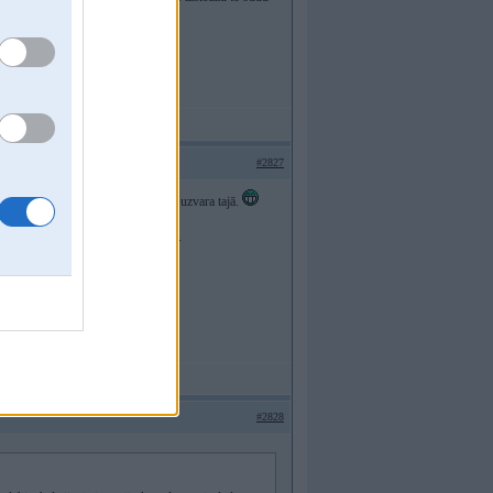
ūdīgs teātris nevis konkurence!
#2827
iska kvalifikācija uz finālu, ne jau uzvara tajā.
dzētu jau arī saprast ne pirmo gadu.
#2828