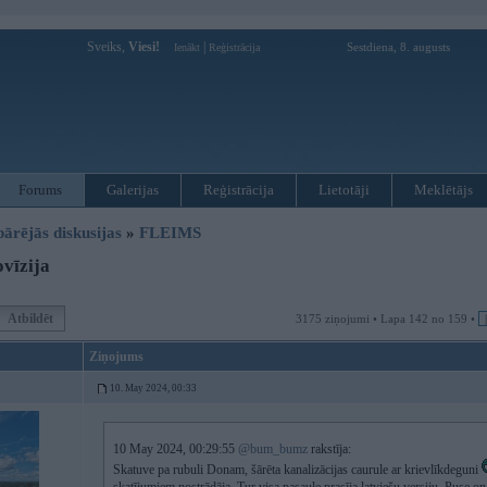
Sveiks,
Viesi!
|
Sestdiena, 8. augusts
Ienākt
Reģistrācija
Forums
Galerijas
Reģistrācija
Lietotāji
Meklētājs
pārējās diskusijas
»
FLEIMS
vīzija
Atbildēt
3175 ziņojumi • Lapa 142 no 159 •
Ziņojums
10. May 2024, 00:33
10 May 2024, 00:29:55
@bum_bumz
rakstīja:
Skatuve pa rubuli Donam, šārēta kanalizācijas caurule ar krievlīkdeguni