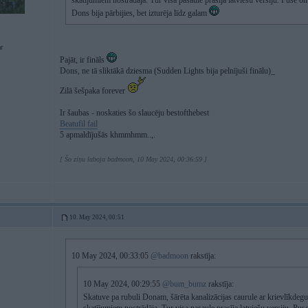
skatījumiem nostrādāja. Tur visa pasaule prasīja latviešu versiju. Puse on
Dons bija pārbijies, bet izturēja līdz galam
r
Pajāt, ir fināls
Dons, ne tā sliktākā dziesma (Sudden Lights bija pelnījuši finālu)_
Zilā šešpaka forever
Ir šaubas - noskaties šo slaucēju bestofthebest
Beatufil fail
5 apmaldījušās khmmhmm..,.
[ Šo ziņu laboja badmoon, 10 May 2024, 00:36:59 ]
10. May 2024, 00:51
10 May 2024, 00:33:05
@badmoon
rakstīja:
10 May 2024, 00:29:55
@bum_bumz
rakstīja:
Skatuve pa rubuli Donam, šārēta kanalizācijas caurule ar krievlīkdeg