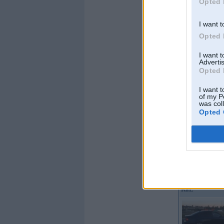
Opted 
Ziņojumi:
248
Braucu ar:
I want t
Opted 
I want 
Offline
Advertis
Opted 
kurlis
I want t
of my P
was col
Opted 
Kopš:
19. Dec 2011
No:
Rīga
Ziņojumi:
4246
Braucu ar:
Offline
RaL