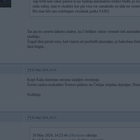
Taja brīdī kad vakar pateica to ka Spānija automatiski iekļūst finālā, jo esot
sūdu nahuj, man to skatīties kur par visu var samaksāts un tāda tur siste
Bet man līdz tam redzētajam visslabak patika SABA
Tas jau no seniem laikiem zināms, ka 5 lielākās valstis vienmēr tiek automā
skatītāju.
Šogad tikai pirmā reize, kad viņiem arī pusfinālā jāuzstājas, jo balsošana f
tikai beigās...
10. May 2024, 14:25
Kopš Kažu dziesmas neesmu skatījies eiromīziju.
Šoreiz sanāca noskatīties Šveices pidarus un Čehijas striptīza dejotājas. Don
Nožēloju
10. May 2024, 16:11
10 May 2024, 14:25:44
@Rockstar
rakstīja: